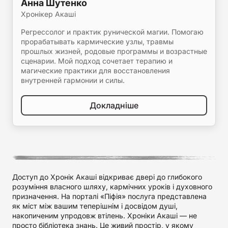
Анна Шутенко
Хронікер Акаші
Регрессолог и практик рунической магии. Помогаю
прорабатывать кармические узлы, травмы
прошлых жизней, родовые программы и возрастные
сценарии. Мой подход сочетает терапию и
магические практики для восстановления
внутренней гармонии и силы.
Докладніше
Доступ до Хронік Акаші відкриває двері до глибокого
розуміння власного шляху, кармічних уроків і духовного
призначення. На порталі «Піфія» послуга представлена
як міст між вашим теперішнім і досвідом душі,
накопиченим упродовж втілень. Хроніки Акаші — не
просто бібліотека знань. Це живий простір, у якому