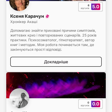
6
5.0
відгуків
Ксеня Карачун
Хронікер Акаші
Допомагаю знайти приховані причини симптомів,
життєвих криз і повторюваних сценаріїв. 25 років
практики. Психосоматолог, гіпнотерапевт, автор
книг і методик. Моя робота починається там, де
закінчуються прості відповіді.
Докладніше
0
0.0
відгуків