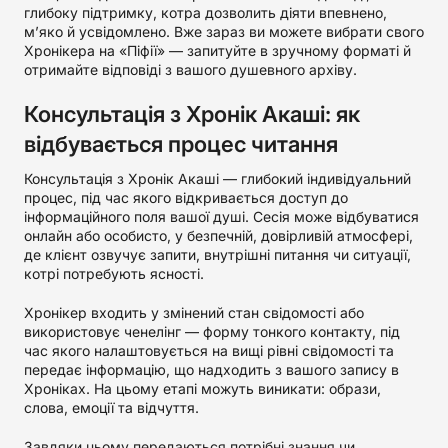
глибоку підтримку, котра дозволить діяти впевнено,
м’яко й усвідомлено. Вже зараз ви можете вибрати свого
Хронікера на «Піфії» — запитуйте в зручному форматі й
отримайте відповіді з вашого душевного архіву.
Консультація з Хронік Акаші: як
відбувається процес читання
Консультація з Хронік Акаші — глибокий індивідуальний
процес, під час якого відкривається доступ до
інформаційного поля вашої душі. Сесія може відбуватися
онлайн або особисто, у безпечній, довірливій атмосфері,
де клієнт озвучує запити, внутрішні питання чи ситуації,
котрі потребують ясності.
Хронікер входить у змінений стан свідомості або
використовує ченелінг — форму тонкого контакту, під
час якого налаштовується на вищі рівні свідомості та
передає інформацію, що надходить з вашого запису в
Хроніках. На цьому етапі можуть виникати: образи,
слова, емоції та відчуття.
Завдяки цьому передаються потрібні знання чи