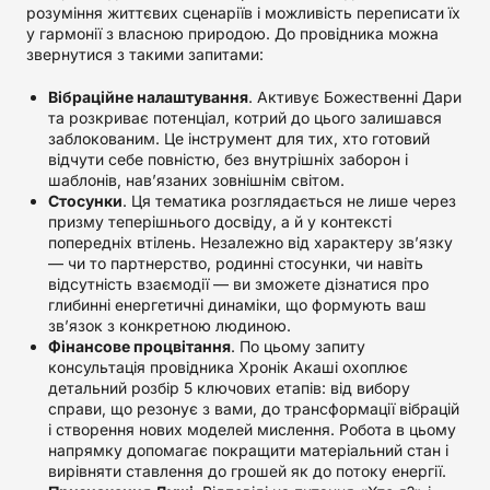
розуміння життєвих сценаріїв і можливість переписати їх
у гармонії з власною природою. До провідника можна
звернутися з такими запитами:
Вібраційне налаштування
. Активує Божественні Дари
та розкриває потенціал, котрий до цього залишався
заблокованим. Це інструмент для тих, хто готовий
відчути себе повністю, без внутрішніх заборон і
шаблонів, нав’язаних зовнішнім світом.
Стосунки
. Ця тематика розглядається не лише через
призму теперішнього досвіду, а й у контексті
попередніх втілень. Незалежно від характеру зв’язку
— чи то партнерство, родинні стосунки, чи навіть
відсутність взаємодії — ви зможете дізнатися про
глибинні енергетичні динаміки, що формують ваш
зв’язок з конкретною людиною.
Фінансове процвітання
. По цьому запиту
консультація провідника Хронік Акаші охоплює
детальний розбір 5 ключових етапів: від вибору
справи, що резонує з вами, до трансформації вібрацій
і створення нових моделей мислення. Робота в цьому
напрямку допомагає покращити матеріальний стан і
вирівняти ставлення до грошей як до потоку енергії.