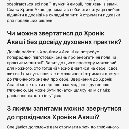
зберігаються всі події, думки й емоції, пов’язані з вами.
Сеанс Хронік Акаші допомагає побачити ситуації глибше,
віднайти відповіді на складні запити й отримати підказки
для подальших рішень.
Чи можна звертатися до Хронік
Акаші без досвіду духовних практик?
Досвід роботи з Хроніками Акаші не потребує
попередньої підготовки, знань про енергетичні поля чи
практик медитації. Запит до цього простору можливий
для кожного, хто готовий чесно дивитися на себе і своє
життя. Їхня суть полягає в можливості отримати доступ
до глибинного знання про себе. Звернення до Хронік
Акаші може стати першою взаємодією з духовною
глибиною. Це може бути початок шляху чи міст між
раціональністю та інтуїцією.
З якими запитами можна звернутися
до провідника Хроніки Акаші?
Спеціаліст допоможе вам отримати ключ до глибинного