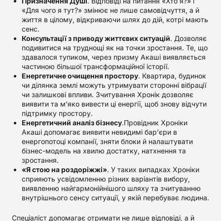
Призначення Душі
. Відповіді на питання «Хто я?» і
«Для чого я тут?» змінює не лише самовідчуття, а й
життя в цілому, відкриваючи шлях до дій, котрі мають
сенс.
Консультації з приводу життєвих ситуацій
. Дозволяє
подивитися на труднощі як на точки зростання. Те, що
здавалося тупиком, через призму Акаші виявляється
частиною більшої трансформаційної історії.
Енергетичне очищення простору
. Квартира, будинок
чи ділянка землі можуть утримувати сторонні вібрації
чи залишкові впливи. Зчитування Хронік дозволяє
виявити та м’яко вивести ці енергії, щоб знову відчути
підтримку простору.
Енергетичний аналіз бізнесу
.Провідник Хроніки
Акаші допомагає виявити невидимі бар’єри в
енергопотоці компанії, зняти блоки й налаштувати
бізнес-модель на хвилю достатку, натхнення та
зростання.
«Я стою на роздоріжжі»
. У таких випадках Хроніки
сприяють усвідомленню різних варіантів вибору,
виявленню найгармонійнішого шляху та зчитуванню
внутрішнього сенсу ситуації, у якій перебуває людина.
Спеціаліст допомагає отримати не лише відповіді, а й