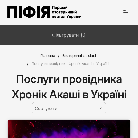
Фільтрувати
Головна
Езотеричні фахівці
Послуги провідника Хронік Акаші в Україні
Послуги провідника
Хронік Акаші в Україні
Сортувати