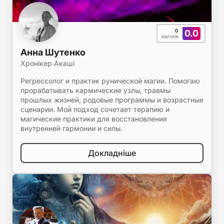
0
0.0
відгуків
Анна Шутенко
Хронікер Акаші
Регрессолог и практик рунической магии. Помогаю
прорабатывать кармические узлы, травмы
прошлых жизней, родовые программы и возрастные
сценарии. Мой подход сочетает терапию и
магические практики для восстановления
внутренней гармонии и силы.
Докладніше