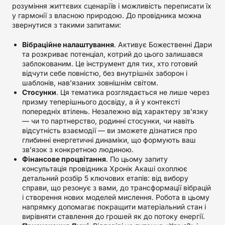
розуміння життєвих сценаріїв і можливість переписати їх
у гармонії з власною природою. До провідника можна
звернутися з такими запитами:
Вібраційне налаштування
. Активує Божественні Дари
та розкриває потенціал, котрий до цього залишався
заблокованим. Це інструмент для тих, хто готовий
відчути себе повністю, без внутрішніх заборон і
шаблонів, нав’язаних зовнішнім світом.
Стосунки
. Ця тематика розглядається не лише через
призму теперішнього досвіду, а й у контексті
попередніх втілень. Незалежно від характеру зв’язку
— чи то партнерство, родинні стосунки, чи навіть
відсутність взаємодії — ви зможете дізнатися про
глибинні енергетичні динаміки, що формують ваш
зв’язок з конкретною людиною.
Фінансове процвітання
. По цьому запиту
консультація провідника Хронік Акаші охоплює
детальний розбір 5 ключових етапів: від вибору
справи, що резонує з вами, до трансформації вібрацій
і створення нових моделей мислення. Робота в цьому
напрямку допомагає покращити матеріальний стан і
вирівняти ставлення до грошей як до потоку енергії.