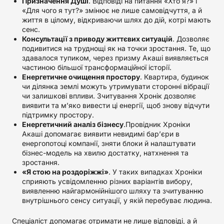
Призначення Душі
. Відповіді на питання «Хто я?» і
«Для чого я тут?» змінює не лише самовідчуття, а й
життя в цілому, відкриваючи шлях до дій, котрі мають
сенс.
Консультації з приводу життєвих ситуацій
. Дозволяє
подивитися на труднощі як на точки зростання. Те, що
здавалося тупиком, через призму Акаші виявляється
частиною більшої трансформаційної історії.
Енергетичне очищення простору
. Квартира, будинок
чи ділянка землі можуть утримувати сторонні вібрації
чи залишкові впливи. Зчитування Хронік дозволяє
виявити та м’яко вивести ці енергії, щоб знову відчути
підтримку простору.
Енергетичний аналіз бізнесу
.Провідник Хроніки
Акаші допомагає виявити невидимі бар’єри в
енергопотоці компанії, зняти блоки й налаштувати
бізнес-модель на хвилю достатку, натхнення та
зростання.
«Я стою на роздоріжжі»
. У таких випадках Хроніки
сприяють усвідомленню різних варіантів вибору,
виявленню найгармонійнішого шляху та зчитуванню
внутрішнього сенсу ситуації, у якій перебуває людина.
Спеціаліст допомагає отримати не лише відповіді, а й