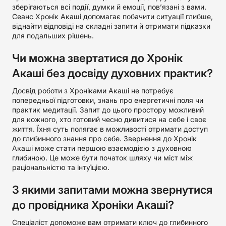
зберігаються всі події, думки й емоції, пов’язані з вами.
Сеанс Хронік Акаші допомагає побачити ситуації глибше,
віднайти відповіді на складні запити й отримати підказки
для подальших рішень.
Чи можна звертатися до Хронік
Акаші без досвіду духовних практик?
Досвід роботи з Хроніками Акаші не потребує
попередньої підготовки, знань про енергетичні поля чи
практик медитації. Запит до цього простору можливий
для кожного, хто готовий чесно дивитися на себе і своє
життя. Їхня суть полягає в можливості отримати доступ
до глибинного знання про себе. Звернення до Хронік
Акаші може стати першою взаємодією з духовною
глибиною. Це може бути початок шляху чи міст між
раціональністю та інтуїцією.
З якими запитами можна звернутися
до провідника Хроніки Акаші?
Спеціаліст допоможе вам отримати ключ до глибинного