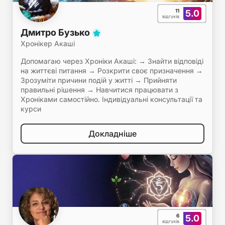
11
5.0
відгуків
Дмитро Бузько
Хронікер Акаші
Допомагаю через Хроніки Акаші: → Знайти відповіді
на життєві питання → Розкрити своє призначення →
Зрозуміти причини подій у житті → Прийняти
правильні рішення → Навчитися працювати з
Хроніками самостійно. Індивідуальні консультації та
курси
Докладніше
6
5.0
відгуків