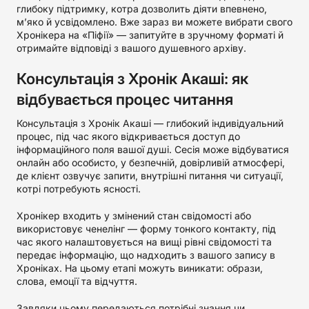
глибоку підтримку, котра дозволить діяти впевнено,
м’яко й усвідомлено. Вже зараз ви можете вибрати свого
Хронікера на «Піфії» — запитуйте в зручному форматі й
отримайте відповіді з вашого душевного архіву.
Консультація з Хронік Акаші: як
відбувається процес читання
Консультація з Хронік Акаші — глибокий індивідуальний
процес, під час якого відкривається доступ до
інформаційного поля вашої душі. Сесія може відбуватися
онлайн або особисто, у безпечній, довірливій атмосфері,
де клієнт озвучує запити, внутрішні питання чи ситуації,
котрі потребують ясності.
Хронікер входить у змінений стан свідомості або
використовує ченелінг — форму тонкого контакту, під
час якого налаштовується на вищі рівні свідомості та
передає інформацію, що надходить з вашого запису в
Хроніках. На цьому етапі можуть виникати: образи,
слова, емоції та відчуття.
Завдяки цьому передаються потрібні знання чи