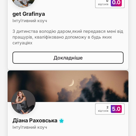
0
0.0
відгуків
get Grafinya
Інтуїтивний коуч
З дитинства володію даром,який передався мені від
пращурів, кваліфіковано допоможу в будь яких
ситуаціях
Докладніше
2
5.0
відгуків
Діана Раховська
Інтуїтивний коуч