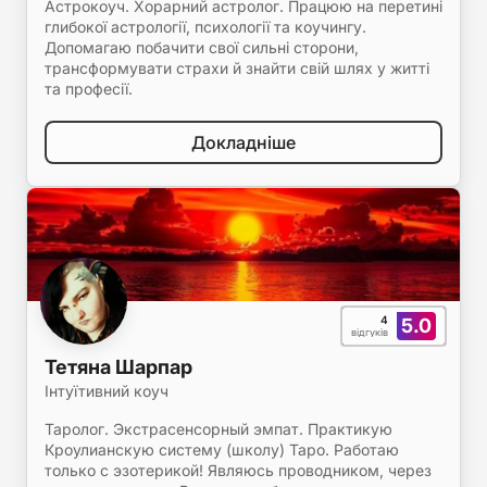
Астрокоуч. Хорарний астролог. Працюю на перетині
глибокої астрології, психології та коучингу.
Допомагаю побачити свої сильні сторони,
трансформувати страхи й знайти свій шлях у житті
та професії.
Докладніше
4
5.0
відгуків
Тетяна Шарпар
Інтуїтивний коуч
Таролог. Экстрасенсорный эмпат. Практикую
Кроулианскую систему (школу) Таро. Работаю
только с эзотерикой! Являюсь проводником, через