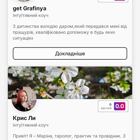
get Grafinya
Інтуїтивний коуч
З дитинства володію даром,який передався мені від
пращурів, кваліфіковано допоможу в будь яких
ситуаціях
Докладніше
0
0.0
відгуків
Крис Ли
Інтуїтивний коуч
Привіт! Я – Маріна, таролог, практик та провідник. З