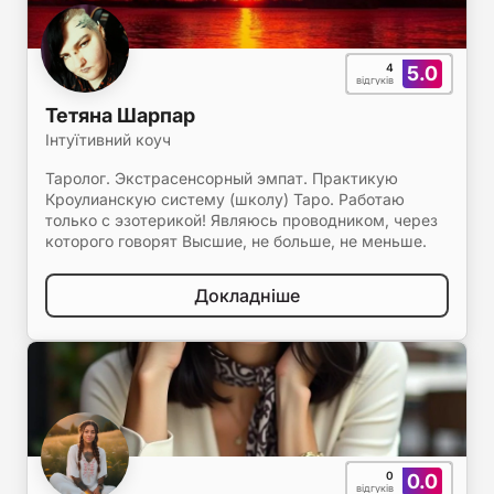
4
5.0
відгуків
Тетяна Шарпар
Інтуїтивний коуч
Таролог. Экстрасенсорный эмпат. Практикую
Кроулианскую систему (школу) Таро. Работаю
только с эзотерикой! Являюсь проводником, через
которого говорят Высшие, не больше, не меньше.
Докладніше
0
0.0
відгуків