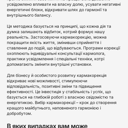
усвідомлено впливати на власну долю, усувати негативні
енергетичні блоки, відкривати шлях до гармонії та
внутрішнього балансу.
Ця методика базується на принципі, що кожна дія та
думка залишають відбиток, котрий формує нашу
реальність. Застосовуючи кармакорекцію, можна
покращити якість життя, змінивши сприйняття і
ставлення до подій, що відбуваються. Програми корекції
охоплюють індивідуальні консультації кармолога,
практики усвідомлення і спеціальні техніки, котрі
допомагають змінити внутрішні установки.
Для бізнесу й особистого розвитку кармакорекція
відкриває нові можливості, стимулюючи
відповідальність, позитивні зміни та підвищення
ефективності. Це інвестиція у стабільність і успіх, що
базується на глибокій роботі з власною свідомістю та
енергетикою. Вибір кармакорекції – крок до створення
кращого майбутнього, наповненого гармонією і
добробутом.
В яких випадках вам може