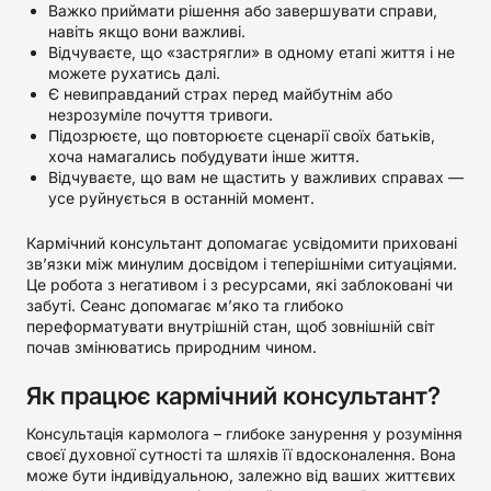
Важко приймати рішення або завершувати справи,
навіть якщо вони важливі.
Відчуваєте, що «застрягли» в одному етапі життя і не
можете рухатись далі.
Є невиправданий страх перед майбутнім або
незрозуміле почуття тривоги.
Підозрюєте, що повторюєте сценарії своїх батьків,
хоча намагались побудувати інше життя.
Відчуваєте, що вам не щастить у важливих справах —
усе руйнується в останній момент.
Кармічний консультант допомагає усвідомити приховані
зв’язки між минулим досвідом і теперішніми ситуаціями.
Це робота з негативом і з ресурсами, які заблоковані чи
забуті. Сеанс допомагає м’яко та глибоко
переформатувати внутрішній стан, щоб зовнішній світ
почав змінюватись природним чином.
Як працює кармічний консультант?
Консультація кармолога – глибоке занурення у розуміння
своєї духовної сутності та шляхів її вдосконалення. Вона
може бути індивідуальною, залежно від ваших життєвих