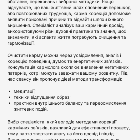
обставин, переконань і вибраної методики. Якщо
відчуваєте, що ваш життєвий шлях сповнений перешкод
або повторюваних труднощів, карма корекція допоможе
виявити приховані причини та віднайти шляхи їхнього
вирішення. Спеціаліст аналізує ваш кармічний досвід,
використовуючи різні духовні практики та знання, щоб
визначити, які аспекти життя потребують очищення та
гармонізації.
Очистити карму можна через усвідомлення, аналіз і
корекцію поведінки, думок та енергетичних зв’язків.
Консультація кармолога охоплює виявлення негативних
патернів, котрі можуть заважати вашому розвитку. Під
час сеансу він пропонує дієві методи трансформації:
медитації;
техніки відпущення образ;
практики внутрішнього балансу та переосмислення
життєвих подій.
Вибір спеціаліста, який володіє методами корекції
кармічних зв’язків, важливий для ефективності процесу,
тому варто звертати увагу на його досвід і підхід.
Завдяки консультаціям можна отримати пояснення