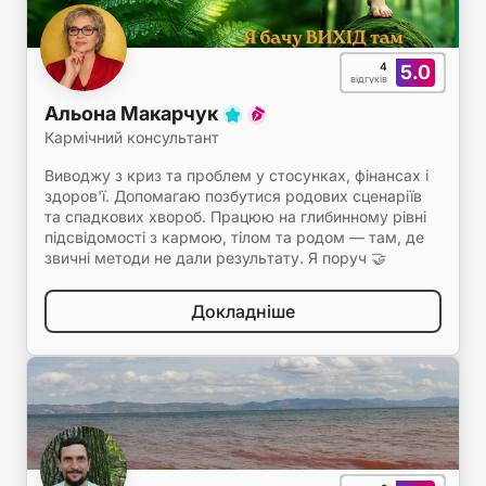
4
5.0
відгуків
Альона Макарчук
Кармічний консультант
Виводжу з криз та проблем у стосунках, фінансах і
здоров'ї. Допомагаю позбутися родових сценаріїв
та спадкових хвороб. Працюю на глибинному рівні
підсвідомості з кармою, тілом та родом — там, де
звичні методи не дали результату. Я поруч 🤝
Докладніше