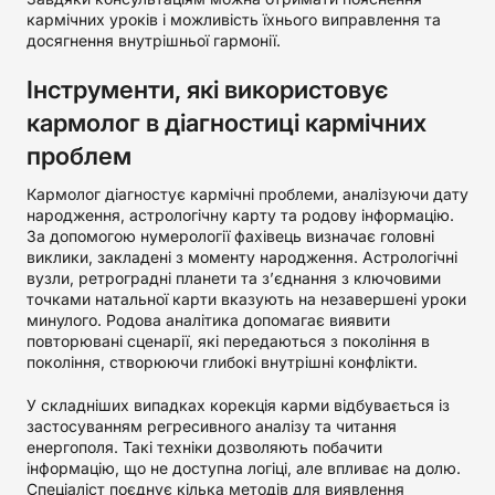
кармічних уроків і можливість їхнього виправлення та
досягнення внутрішньої гармонії.
Інструменти, які використовує
кармолог в діагностиці кармічних
проблем
Кармолог діагностує кармічні проблеми, аналізуючи дату
народження, астрологічну карту та родову інформацію.
За допомогою нумерології фахівець визначає головні
виклики, закладені з моменту народження. Астрологічні
вузли, ретроградні планети та з’єднання з ключовими
точками натальної карти вказують на незавершені уроки
минулого. Родова аналітика допомагає виявити
повторювані сценарії, які передаються з покоління в
покоління, створюючи глибокі внутрішні конфлікти.
У складніших випадках корекція карми відбувається із
застосуванням регресивного аналізу та читання
енергополя. Такі техніки дозволяють побачити
інформацію, що не доступна логіці, але впливає на долю.
Спеціаліст поєднує кілька методів для виявлення