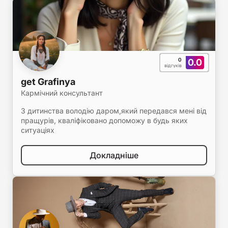
0
0.0
відгуків
get Grafinya
Кармічний консультант
З дитинства володію даром,який передався мені від
пращурів, кваліфіковано допоможу в будь яких
ситуаціях
Докладніше