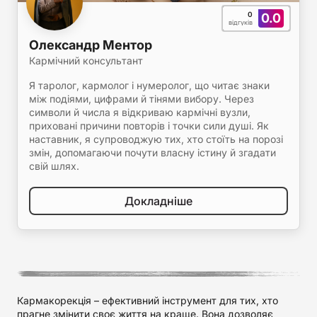
0
0.0
відгуків
Олександр Ментор
Кармічний консультант
Я таролог, кармолог і нумеролог, що читає знаки
між подіями, цифрами й тінями вибору. Через
символи й числа я відкриваю кармічні вузли,
приховані причини повторів і точки сили душі. Як
наставник, я супроводжую тих, хто стоїть на порозі
змін, допомагаючи почути власну істину й згадати
свій шлях.
Докладніше
Кармакорекція – ефективний інструмент для тих, хто
прагне змінити своє життя на краще. Вона дозволяє