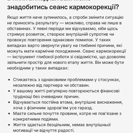
знадобитись сеанс кармокорекції?
Якщо життя наче зупинилось, а спроби змінити ситуацію
не приносять результату — можливо, справа не лише в
обставинах. У певні періоди ми відчуваємо, ніби щось
стримує розвиток, створює внутрішній супротив чи
провокує повторення однакових помилок. У таких
випадках варто звернути увагу на глибинні причини, які
можуть мати кармічне походження. Сеанс кармокорекції
— інструмент глибокої роботи зі свідомістю, що дозволяє
звільнити простір для нового етапу життя. Він може бути
необхідним у таких випадках:
Стикаєтесь з однаковими проблемами у стосунках,
незалежно від партнера чи обставин.
У вашому житті регулярно повторюються фінансові
труднощі без очевидних причин.
Відчувається постійна втома, внутрішнє виснаження,
хоча з фізичним здоров’ям усе гаразд.
Маєте сильне почуття провини, котре не пов’язане з
конкретними подіями.
Життя здається безцільним, немає внутрішньої
мотивації чи відчуття радості.