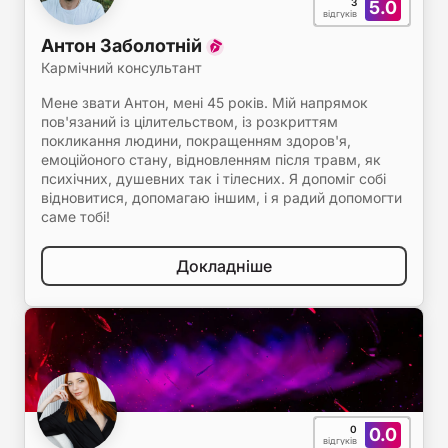
3
5.0
відгуків
Антон Заболотній
Кармічний консультант
Мене звати Антон, мені 45 років. Мій напрямок
пов'язаний із цілительством, із розкриттям
покликання людини, покращенням здоров'я,
емоційоного стану, відновленням після травм, як
психічних, душевних так і тілесних. Я допоміг собі
відновитися, допомагаю іншим, і я радий допомогти
саме тобі!
Докладніше
0
0.0
відгуків