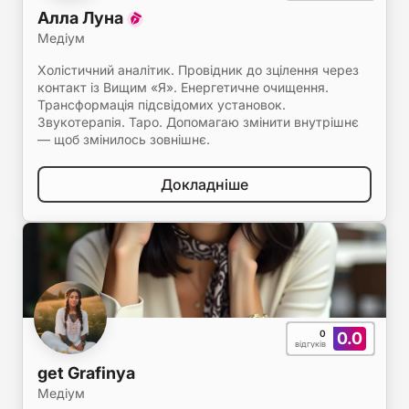
Алла Луна
Медіум
Холістичний аналітик. Провідник до зцілення через
контакт із Вищим «Я». Енергетичне очищення.
Трансформація підсвідомих установок.
Звукотерапія. Таро. Допомагаю змінити внутрішнє
— щоб змінилось зовнішнє.
Докладніше
0
0.0
відгуків
get Grafinya
Медіум