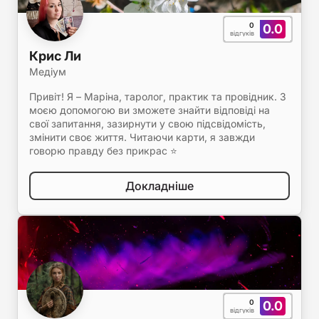
0
0.0
відгуків
Крис Ли
Медіум
Привіт! Я – Маріна, таролог, практик та провідник. З
моєю допомогою ви зможете знайти відповіді на
свої запитання, зазирнути у свою підсвідомість,
змінити своє життя. Читаючи карти, я завжди
говорю правду без прикрас ⭐️
Докладніше
0
0.0
відгуків