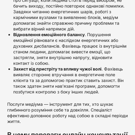
про ситуації, коли людина стоїть перед вибором, не
бачить виходу, постійно повторює однакові помилки.
Завдяки читанню енергетичних шарів, роботі з
кармічними вузлами та виявленню блоків, медіум
допомагає знайти справжню причину проблеми та
вибрати вірний напрямок дій.
Відновлення емоційного балансу
. Порушення
емоційної рівноваги є наслідком енергетичних або
духовних дисбалансів. Фахівець працює із внутрішнім
станом людини, допомагає вивести емоції, що
застрягли, зняти внутрішню напругу, відновити
контакт із собою.
Захист від пристріту та впливу чужої волі
. Фахівець
виявляє стороннє втручання в енергетичне поле
клієнта та за допомогою практик ставить захист. Він
також здатен зняти нав’язані програми, допомогти
позбутися контролю з боку інших людей.
Послуги медіума — інструмент для тих, хто шукає
глибинного розуміння себе та довкілля. Спеціаліст
ефективно доповнює роботу над собою в складні періоди
життя.
В чому переваги онлайн консультації