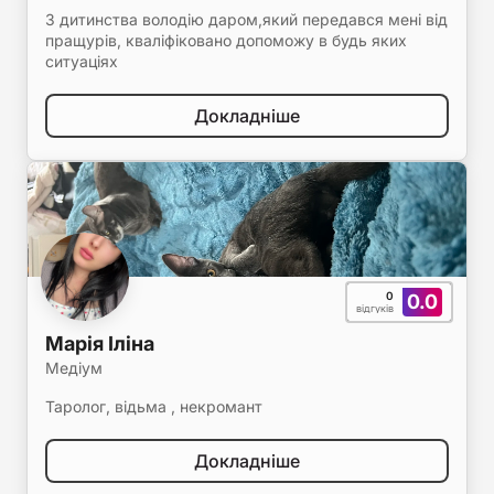
З дитинства володію даром,який передався мені від
пращурів, кваліфіковано допоможу в будь яких
ситуаціях
Докладніше
0
0.0
відгуків
Марія Іліна
Медіум
Таролог, відьма , некромант
Докладніше