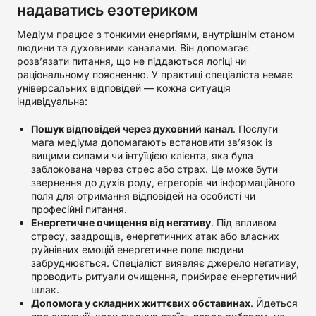
надаватись езотериком
Медіум працює з тонкими енергіями, внутрішнім станом
людини та духовними каналами. Він допомагає
розв’язати питання, що не піддаються логіці чи
раціональному поясненню. У практиці спеціаліста немає
універсальних відповідей — кожна ситуація
індивідуальна:
Пошук відповідей через духовний канал
. Послуги
мага медіума допомагають встановити зв’язок із
вищими силами чи інтуїцією клієнта, яка була
заблокована через стрес або страх. Це може бути
звернення до духів роду, егрегорів чи інформаційного
поля для отримання відповідей на особисті чи
професійні питання.
Енергетичне очищення від негативу
. Під впливом
стресу, заздрощів, енергетичних атак або власних
руйнівних емоцій енергетичне поле людини
забруднюється. Спеціаліст виявляє джерело негативу,
проводить ритуали очищення, прибирає енергетичний
шлак.
Допомога у складних життєвих обставинах
. Йдеться