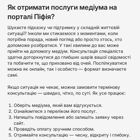
Як отримати послуги медіума на
порталі Піфія?
Шукаєте підказку чи підтримку у складній життєвій
ситуації? Інколи ми стикаємося з моментами, коли
потрібна порада, новий погляд або просто хтось, хто
допоможе розібратися. У такі хвилини до вас може
прийти на допомогу медіум. Консультація спеціаліста
здатна доторкнутися до глибших шарів вашої свідомості
та побачити те, що приховано від очей. Поспілкуватися
можна як онлайн, так і особисто — формат визначаєте
самі.
Якщо ситуація не чекає, можна замовити термінову
консультацію — швидко, чітко, по суті. Як усе працює:
Оберіть медіума, який вам відгукується.
Ознайомтеся з переліком його послуг.
Напишіть повідомлення або залишіть заявку через
сайт.
Проведіть оплату зручним способом.
Отримайте консультацію — чесну, відкриту і глибоку.