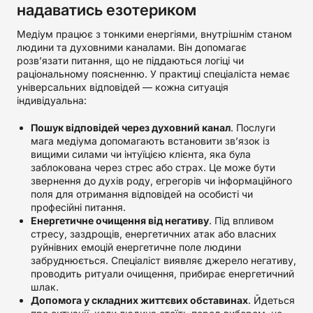
надаватись езотериком
Медіум працює з тонкими енергіями, внутрішнім станом
людини та духовними каналами. Він допомагає
розв’язати питання, що не піддаються логіці чи
раціональному поясненню. У практиці спеціаліста немає
універсальних відповідей — кожна ситуація
індивідуальна:
Пошук відповідей через духовний канал
. Послуги
мага медіума допомагають встановити зв’язок із
вищими силами чи інтуїцією клієнта, яка була
заблокована через стрес або страх. Це може бути
звернення до духів роду, егрегорів чи інформаційного
поля для отримання відповідей на особисті чи
професійні питання.
Енергетичне очищення від негативу
. Під впливом
стресу, заздрощів, енергетичних атак або власних
руйнівних емоцій енергетичне поле людини
забруднюється. Спеціаліст виявляє джерело негативу,
проводить ритуали очищення, прибирає енергетичний
шлак.
Допомога у складних життєвих обставинах
. Йдеться