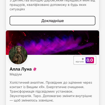
З дитинства володію даром,який передався мені від
пращурів, кваліфіковано допоможу в будь яких
ситуаціях
Докладніше
0
0.0
відгуків
Алла Луна
Медіум
Холістичний аналітик. Провідник до зцілення через
контакт із Вищим «Я». Енергетичне очищення.
Трансформація підсвідомих установок.
Звукотерапія. Таро. Допомагаю змінити внутрішнє
— щоб змінилось зовнішнє.