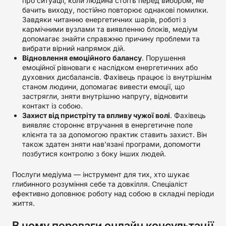
про ситуації, коли людина стоїть перед вибором, не
бачить виходу, постійно повторює однакові помилки.
Завдяки читанню енергетичних шарів, роботі з
кармічними вузлами та виявленню блоків, медіум
допомагає знайти справжню причину проблеми та
вибрати вірний напрямок дій.
Відновлення емоційного балансу
. Порушення
емоційної рівноваги є наслідком енергетичних або
духовних дисбалансів. Фахівець працює із внутрішнім
станом людини, допомагає вивести емоції, що
застрягли, зняти внутрішню напругу, відновити
контакт із собою.
Захист від пристріту та впливу чужої волі
. Фахівець
виявляє стороннє втручання в енергетичне поле
клієнта та за допомогою практик ставить захист. Він
також здатен зняти нав’язані програми, допомогти
позбутися контролю з боку інших людей.
Послуги медіума — інструмент для тих, хто шукає
глибинного розуміння себе та довкілля. Спеціаліст
ефективно доповнює роботу над собою в складні періоди
життя.
В чому переваги онлайн консультації