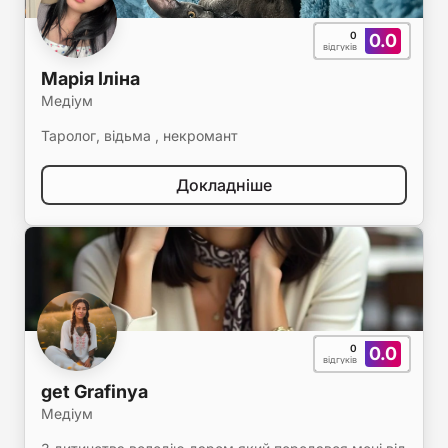
0
0.0
відгуків
Марія Іліна
Медіум
Таролог, відьма , некромант
Докладніше
0
0.0
відгуків
get Grafinya
Медіум