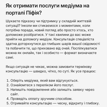
Як отримати послуги медіума на
порталі Піфія?
Шукаєте підказку чи підтримку у складній життєвій
ситуації? Інколи ми стикаємося з моментами, коли
потрібна порада, новий погляд або просто хтось, хто
допоможе розібратися. У такі хвилини до вас може
прийти на допомогу медіум. Консультація спеціаліста
здатна доторкнутися до глибших шарів вашої свідомості
та побачити те, що приховано від очей. Поспілкуватися
можна як онлайн, так і особисто — формат визначаєте
самі.
Якщо ситуація не чекає, можна замовити термінову
консультацію — швидко, чітко, по суті. Як усе працює:
Оберіть медіума, який вам відгукується.
Ознайомтеся з переліком його послуг.
Напишіть повідомлення або залишіть заявку через
сайт.
Проведіть оплату зручним способом.
Отримайте консультацію — чесну, відкриту і глибоку.