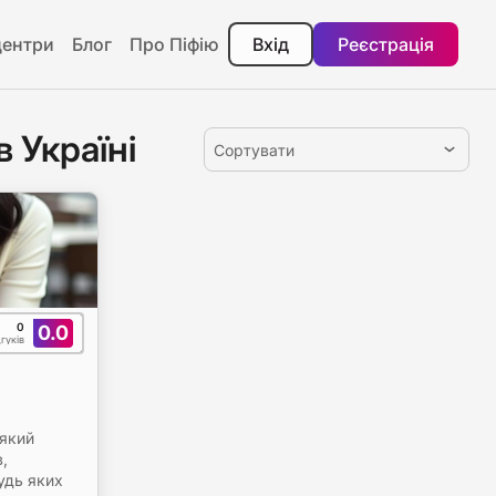
центри
Блог
Про Піфію
Вхід
Реєстрація
 Україні
Сортувати
0
0.0
дгуків
,який
в,
удь яких