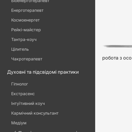
Біоенерготерапевт
Енерготерапевт
Космоенергет
Рейкі-майстер
Тантра-коуч
Цілитель
робота з ос
Чакротерапевт
Духовні та підсвідомі практики
Гіпнолог
Екстрасенс
Інтуїтивний коуч
Кармічний консультант
Медіум