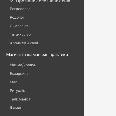
Провідник осознаних снів
Регресолог
Родолог
Символіст
Тета-хіллер
Хронікер Акаші
Магічні та шаманські практики
Відьма/колдун
Екзорцист
Маг
Ритуаліст
Талісманіст
Шаман