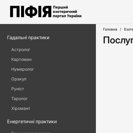
Головна
Езот
Послуг
Гадальні практики
Астролог
Картоман
Нумеролог
Оракул
Руніст
Таролог
Хіромант
Енергетичні практики