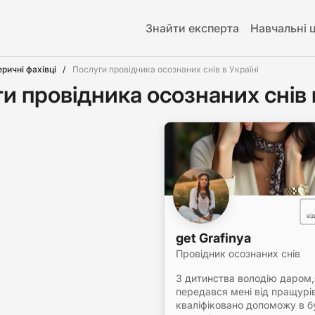
Знайти експерта
Навчальні 
еричні фахівці
Послуги провідника осознаних снів в Україні
и провідника осознаних снів в
ві
get Grafinya
Провідник осознаних снів
З дитинства володію даром
передався мені від пращурі
кваліфіковано допоможу в б