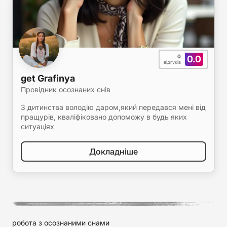
0
0.0
відгуків
get Grafinya
Провідник осознаних снів
З дитинства володію даром,який передався мені від
пращурів, кваліфіковано допоможу в будь яких
ситуаціях
Докладніше
робота з осознаними снами