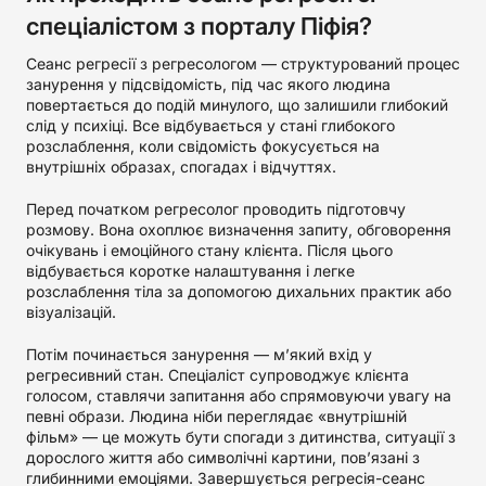
спеціалістом з порталу Піфія?
Сеанс регресії з регресологом — структурований процес
занурення у підсвідомість, під час якого людина
повертається до подій минулого, що залишили глибокий
слід у психіці. Все відбувається у стані глибокого
розслаблення, коли свідомість фокусується на
внутрішніх образах, спогадах і відчуттях.
Перед початком регресолог проводить підготовчу
розмову. Вона охоплює визначення запиту, обговорення
очікувань і емоційного стану клієнта. Після цього
відбувається коротке налаштування і легке
розслаблення тіла за допомогою дихальних практик або
візуалізацій.
Потім починається занурення — м’який вхід у
регресивний стан. Спеціаліст супроводжує клієнта
голосом, ставлячи запитання або спрямовуючи увагу на
певні образи. Людина ніби переглядає «внутрішній
фільм» — це можуть бути спогади з дитинства, ситуації з
дорослого життя або символічні картини, пов’язані з
глибинними емоціями. Завершується регресія-сеанс