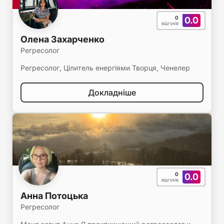
0
0.0
відгуків
Олена Захарченко
Регресолог
Регресолог, Цілитель енергіями Творця, Ченелер
Докладніше
0
0.0
відгуків
Анна Потоцька
Регресолог