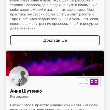
Меня зовут Анна Я практикующий регрессолог и
таролог Сопровождаю людей на пути к пониманию
себя, своих эмоций и жизненных сценариев. Моя
практика регрессии более 3 лет, а опыт работы с
Таро 8 лет. Моя задача помочь Вам услышать себя,
понять свои внутренние процессы и найти ресурсы
для изменений.
Докладніше
0
0.0
відгуків
Анна Шутенко
Регресолог
Регрессолог и практик рунической магии. Помогаю
прорабатывать кармические узлы, травмы