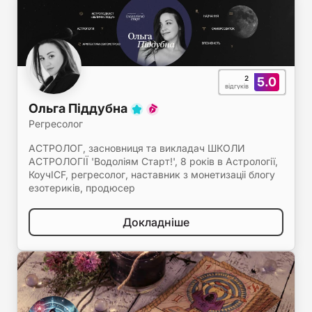
2
5.0
відгуків
Ольга Піддубна
Регресолог
АСТРОЛОГ, засновниця та викладач ШКОЛИ
АСТРОЛОГІЇ 'Водоліям Старт!', 8 років в Астрології,
КоучICF, регресолог, наставник з монетизаціі блогу
езотериків, продюсер
Докладніше