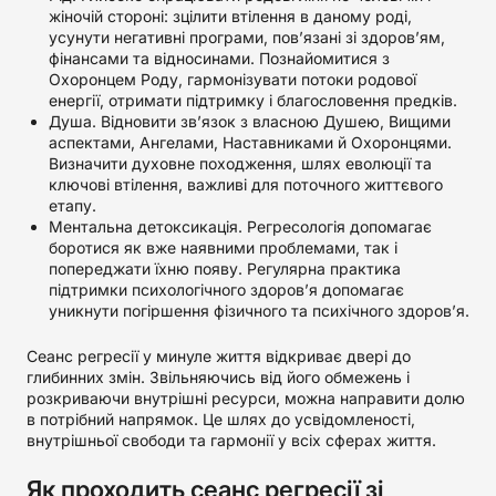
жіночій стороні: зцілити втілення в даному роді,
усунути негативні програми, пов’язані зі здоров’ям,
фінансами та відносинами. Познайомитися з
Охоронцем Роду, гармонізувати потоки родової
енергії, отримати підтримку і благословення предків.
Душа. Відновити зв’язок з власною Душею, Вищими
аспектами, Ангелами, Наставниками й Охоронцями.
Визначити духовне походження, шлях еволюції та
ключові втілення, важливі для поточного життєвого
етапу.
Ментальна детоксикація. Регресологія допомагає
боротися як вже наявними проблемами, так і
попереджати їхню появу. Регулярна практика
підтримки психологічного здоров’я допомагає
уникнути погіршення фізичного та психічного здоров’я.
Сеанс регресії у минуле життя відкриває двері до
глибинних змін. Звільняючись від його обмежень і
розкриваючи внутрішні ресурси, можна направити долю
в потрібний напрямок. Це шлях до усвідомленості,
внутрішньої свободи та гармонії у всіх сферах життя.
Як проходить сеанс регресії зі