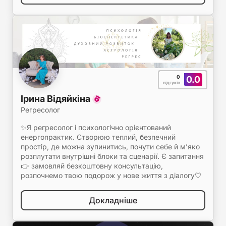
0
0.0
відгуків
Ірина Відяйкіна
Регресолог
✨Я регресолог і психологічно орієнтований
енергопрактик. Створюю теплий, безпечний
простір, де можна зупинитись, почути себе й м’яко
розплутати внутрішні блоки та сценарії. Є запитання
👉 замовляй безкоштовну консультацію,
розпочнемо твою подорож у нове життя з діалогу🤍
Докладніше