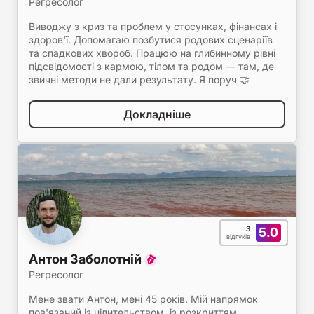
Регресолог
Виводжу з криз та проблем у стосунках, фінансах і
здоров'ї. Допомагаю позбутися родових сценаріїв
та спадкових хвороб. Працюю на глибинному рівні
підсвідомості з кармою, тілом та родом — там, де
звичні методи не дали результату. Я поруч 🤝
Докладніше
3
5.0
відгуків
Антон Заболотній
Регресолог
Мене звати Антон, мені 45 років. Мій напрямок
пов'язаний із цілительством, із розкриттям