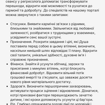
сеансу у регресолога допомагає трансформувати
перешкоди, відкрити нові можливості та рухатися до
гармонії та добробуту. До спеціалістів на нашому порталі
можна звернутися з такими запитами:
Стосунки. Виявити кармічні зв’язки з рідними,
близькими та знайомими. Звільнитися від любовної
залежності, розібратися з труднощами у взаєминах,
усвідомити сенс вашої зустрічі.
Призначення. Розкрити завдання і цілі, які Душа
поставила перед собою в цьому втіленні, визначити,
наскільки нинішній шлях відповідає її плану. Відкрити
свої таланти, унікальні здібності, духовне ім’я і
справжнє призначення.
Фінанси. Знайти й усунути обітниці, зароки та
присягання з минулих втілень, котрі блокують
фінансовий добробут. Відновити вільний потік
грошової енергії та з’ясувати, що заважає досягти
нового рівня матеріального достатку.
Здоров’я. Визначити першопричини захворювань,
активувати процеси зцілення і відновлення. Дізнатися,
котрі приховані фактори перешкоджають зачаттю
дитини, і які кроки допоможуть усунути ці бар’єри.
Рід. Глибоко опрацювати родові лінії по чоловічій і