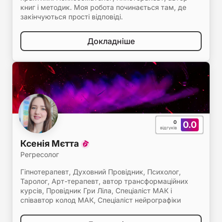
книг і методик. Моя робота починається там, де
закінчуються прості відповіді.
Докладніше
0
0.0
відгуків
Ксенія Мєтта
Регресолог
Гіпнотерапевт, Духовний Провідник, Психолог,
Таролог, Арт-терапевт, автор трансформаційних
курсів, Провідник Гри Ліла, Спеціаліст МАК і
співавтор колод МАК, Спеціаліст нейрографіки