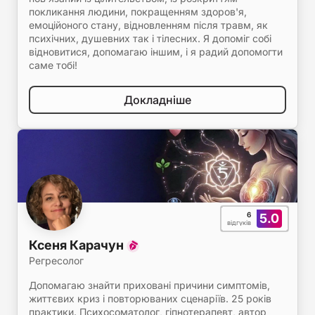
покликання людини, покращенням здоров'я,
емоційоного стану, відновленням після травм, як
психічних, душевних так і тілесних. Я допоміг собі
відновитися, допомагаю іншим, і я радий допомогти
саме тобі!
Докладніше
6
5.0
відгуків
Ксеня Карачун
Регресолог
Допомагаю знайти приховані причини симптомів,
життєвих криз і повторюваних сценаріїв. 25 років
практики. Психосоматолог, гіпнотерапевт, автор