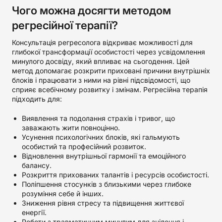
Чого можна досягти методом
регресійної терапії?
Консультація регресолога відкриває можливості для
глибокої трансформації особистості через усвідомлення
минулого досвіду, який впливає на сьогодення. Цей
метод допомагає розкрити приховані причини внутрішніх
блоків і працювати з ними на рівні підсвідомості, що
сприяє всебічному розвитку і змінам. Регресійна терапія
підходить для:
Виявлення та подолання страхів і тривог, що
заважають жити повноцінно.
Усунення психологічних блоків, які гальмують
особистий та професійний розвиток.
Відновлення внутрішньої гармонії та емоційного
балансу.
Розкриття прихованих талантів і ресурсів особистості.
Поліпшення стосунків з близькими через глибоке
розуміння себе й інших.
Зниження рівня стресу та підвищення життєвої
енергії.
Роботи з травматичним минулим для зцілення і