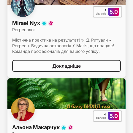
1
5.0
відгуків
Mirael Nyx
Регресолог
Містична практика на результат! ✨ 🔮 Ритуали •
Регрес • Ведична астрологія ⚡ Магія, що працює!
Команда професіоналів для вашого успіху.
Докладніше
4
5.0
відгуків
Альона Макарчук