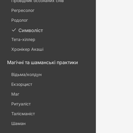
Провідник осознаних снів
Регресолог
Родолог
Символіст
Тета-хіллер
Хронікер Акаші
Магічні та шаманські практики
Відьма/колдун
Екзорцист
Маг
Ритуаліст
Талісманіст
Шаман