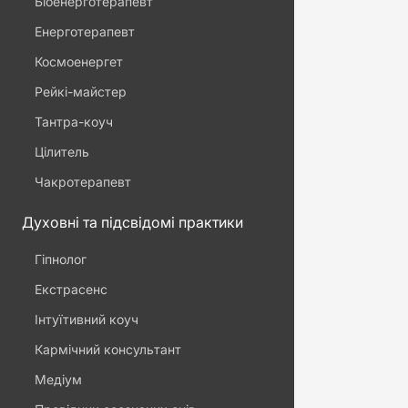
Біоенерготерапевт
Енерготерапевт
Космоенергет
Рейкі-майстер
Тантра-коуч
Цілитель
Чакротерапевт
Духовні та підсвідомі практики
Гіпнолог
Екстрасенс
Інтуїтивний коуч
Кармічний консультант
Медіум