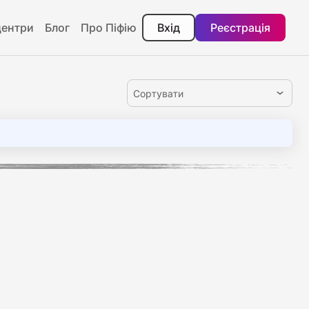
центри
Блог
Про Піфію
Вхід
Реєстрація
Сортувати