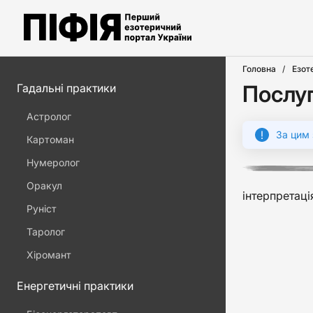
Головна
Езот
Послуг
Гадальні практики
Астролог
За цим 
Картоман
Нумеролог
Оракул
інтерпретаці
Руніст
Таролог
Хіромант
Енергетичні практики