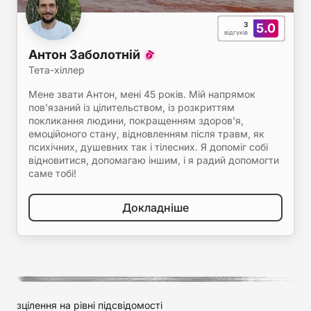
3
5.0
відгуків
Антон Заболотній
Тета-хіллер
Мене звати Антон, мені 45 років. Мій напрямок
пов'язаний із цілительством, із розкриттям
покликання людини, покращенням здоров'я,
емоційоного стану, відновленням після травм, як
психічних, душевних так і тілесних. Я допоміг собі
відновитися, допомагаю іншим, і я радий допомогти
саме тобі!
Докладніше
зцілення на рівні підсвідомості