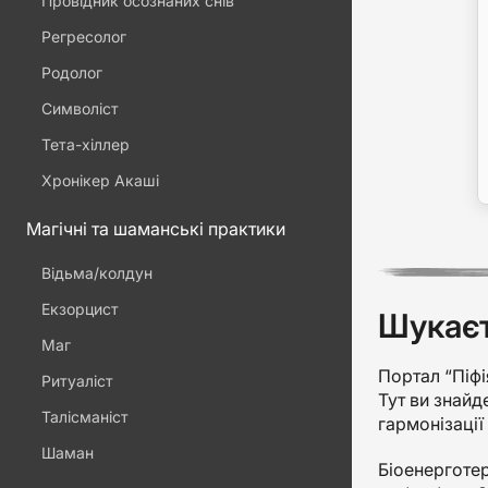
Провідник осознаних снів
Регресолог
Родолог
Символіст
Тета-хіллер
Хронікер Акаші
Магічні та шаманські практики
Відьма/колдун
Екзорцист
Шукаєт
Маг
Портал “Піфія
Ритуаліст
Тут ви знайд
Талісманіст
гармонізації 
Шаман
Біоенерготе