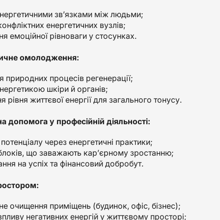
енергетичними зв’язками між людьми;
конфліктних енергетичних вузлів;
ня емоційної рівноваги у стосунках.
тичне омолодження:
я природних процесів регенерації;
нергетикою шкіри й органів;
 рівня життєвої енергії для загального тонусу.
на допомога у професійній діяльності:
 потенціалу через енергетичні практики;
блоків, що заважають кар’єрному зростанню;
ння на успіх та фінансовий добробут.
простором:
не очищення приміщень (будинок, офіс, бізнес);
впливу негативних енергій у життєвому просторі;