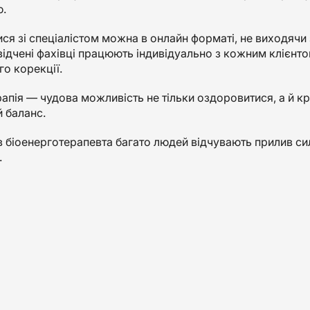
ю.
ся зі спеціалістом можна в онлайн форматі, не виходячи 
ідчені фахівці працюють індивідуально з кожним клієнто
го корекції.
апія — чудова можливість не тільки оздоровитися, а й кр
 баланс.
в біоенерготерапевта багато людей відчувають прилив си
.