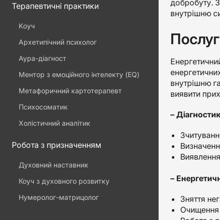
добробуту. З
Терапевтичні практики
внутрішню си
Kоуч
Послуг
Архетипічний психолог
Аура-діагност
Енергетичний
енергетичних
Ментор з емоційного інтелекту (EQ)
внутрішню га
Метафоричний картотерапевт
виявити прих
Психосоматик
– Діагности
Холістичний аналітик
Зчитування
Робота з призначенням
Визначенн
Виявлення
Духовний наставник
– Енергетич
Коуч з духовного розвитку
Нумеролог-матрицолог
Зняття нег
Очищення 