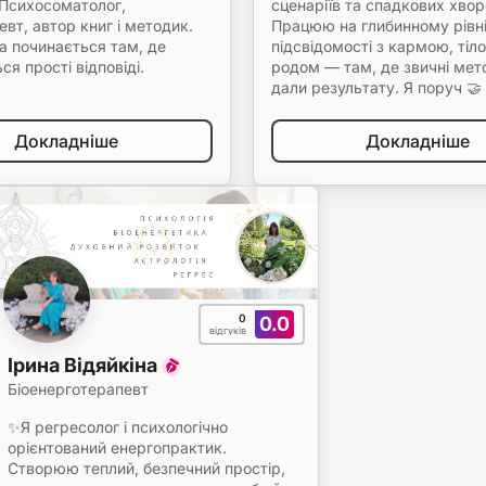
 Психосоматолог,
сценаріїв та спадкових хвор
евт, автор книг і методик.
Працюю на глибинному рівн
а починається там, де
підсвідомості з кармою, тіл
ся прості відповіді.
родом — там, де звичні мет
дали результату. Я поруч 🤝
Докладніше
Докладніше
0
0.0
відгуків
Ірина Відяйкіна
Біоенерготерапевт
✨Я регресолог і психологічно
орієнтований енергопрактик.
Створюю теплий, безпечний простір,