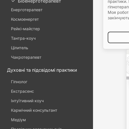
Біоенерготерапевт
практики.
гіпнотерап
Енерготерапевт
Моя робот
закінчують
Космоенергет
Рейкі-майстер
Тантра-коуч
Цілитель
Чакротерапевт
Духовні та підсвідомі практики
Гіпнолог
Екстрасенс
Інтуїтивний коуч
Кармічний консультант
Медіум