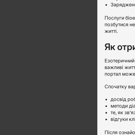
Зарядженн
Послуги біое
позбутися не
житті.
Як отр
Езотеричний 
важливі житт
портал може 
Спочатку вар
досвід ро
методи діа
те, як зв’
відгуки клі
Після ознайо