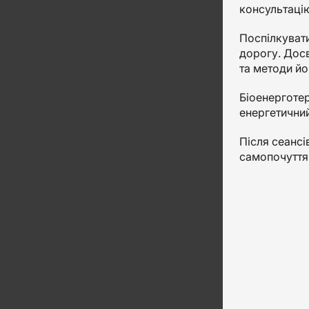
консультаці
Поспілкувати
дорогу. Досв
та методи йо
Біоенерготер
енергетичний
Після сеансі
самопочуття