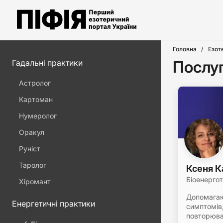
Головна
Езот
Послуг
Гадальні практики
Астролог
Картоман
Нумеролог
Оракул
Руніст
Таролог
Ксеня 
Біоенерго
Хіромант
Допомагаю
Енергетичні практики
симптомів,
повторюван