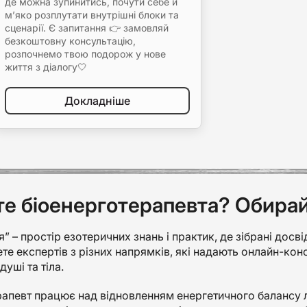
де можна зупинитись, почути себе й
м’яко розплутати внутрішні блоки та
сценарії. Є запитання 👉 замовляй
безкоштовну консультацію,
розпочнемо твою подорож у нове
життя з діалогу🤍
Докладніше
е біоенерготерапевта? Обирайт
” – простір езотеричних знань і практик, де зібрані досві
ете експертів з різних напрямків, які надають онлайн-ко
душі та тіла.
рапевт працює над відновленням енергетичного балансу 