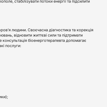
поле, стабілізувати потоки енергії та підсилити
оров’я людини. Своєчасна діагностика та корекція
вань, відновити життєві сили та підтримати
же консультація біоенерготерапевта допомагає
кі послуги:
ики);