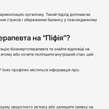
армонізацію організму. Такий підхід допомагає
ання стресів і збереження балансу у повсякденному
рапевта на “Піфія”?
цію біоенерготерапевта та знайти відповіді на
 втому або хочете поліпшити внутрішній стан, цей
 їхніх профілях міститься інформація про:
орму зворотного зв’язку або залишити заявку на