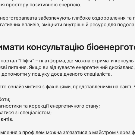
я простору позитивною енергією.
нерготерапевта забезпечують глибоке оздоровлення та г
гативних впливів, зміцнити внутрішній ресурс для подол
имати консультацію біоенерготе
портал “Піфія” – платформа, де можна отримати консульта
єві питання. Якщо ви відчуваєте енергетичний дисбаланс,
допомогти у пошуку досвідченого спеціаліста.
то ознайомитися з фахівцями, представленими на сайті. У
боти;
гностики та корекції енергетичного стану;
язатися зі спеціалістом;
єнтів.
млення з профілем можна зв’язатися з майстром через ф