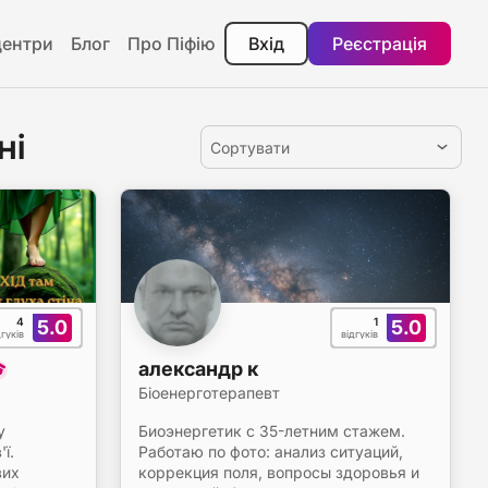
центри
Блог
Про Піфію
Вхід
Реєстрація
ні
Сортувати
4
1
5.0
5.0
дгуків
відгуків
александр к
Біоенерготерапевт
у
Биоэнергетик с 35-летним стажем.
ї.
Работаю по фото: анализ ситуаций,
вих
коррекция поля, вопросы здоровья и