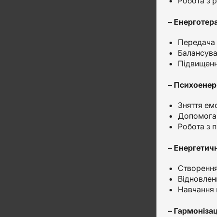
Робота з 
– Енерготера
Передача п
Балансува
Підвищенн
– Психоенер
Зняття емо
Допомога п
Робота з 
– Енергетич
Створення
Відновлен
Навчання 
– Гармонізац