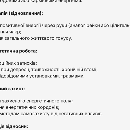
родовими або кармічними енергіями.
пія (відновлення):
озитивної енергії через руки (аналог рейки або цілитель
ння чакр;
я загального життєвого тонусу.
гетична робота:
ційних затисків;
ри депресії, тривожності, хронічній втомі;
підсвідомими установками, травмами.
ний захист:
 захисного енергетичного поля;
ня енергетичних кордонів;
методам самозахисту від негативних впливів.
ія відносин: