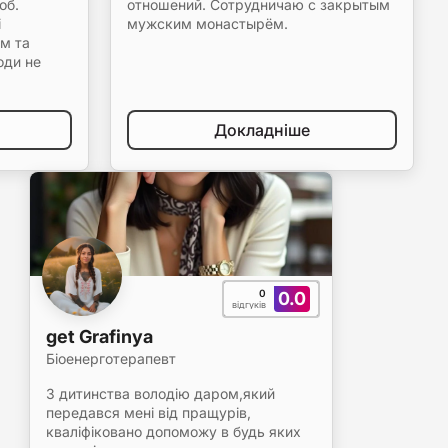
об.
отношений. Сотрудничаю с закрытым
і
мужским монастырём.
ом та
оди не
Докладніше
0
0.0
відгуків
get Grafinya
Біоенерготерапевт
З дитинства володію даром,який
передався мені від пращурів,
кваліфіковано допоможу в будь яких