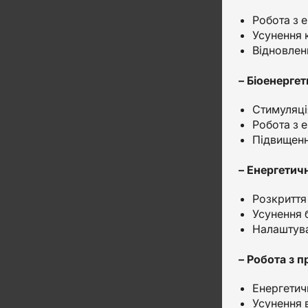
Робота з 
Усунення 
Відновлен
– Біоенерге
Стимуляці
Робота з е
Підвищення
– Енергетич
Розкриття
Усунення 
Налаштува
– Робота з 
Енергетич
Усунення 