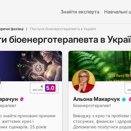
Знайти експерта
Навчальні 
еричні фахівці
Послуги біоенерготерапевта в Україні
и біоенерготерапевта в Украї
6
5.0
відгуків
ві
Карачун
Альона Макарчук
терапевт
Біоенерготерапевт
 знайти приховані причини
Виводжу з криз та проблем 
 життєвих криз і
стосунках, фінансах і здоров'
их сценаріїв. 25 років
Допомагаю позбутися родо