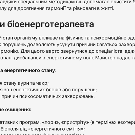
авдяки спеціальним методикам він допомагає очистити біо
лу для досягнення гармонії та рівноваги в житті.
и біоенерготерапевта
 стан організму впливає на фізичне та психоемоційне зд
 порушень дозволяють усунути причини багатьох захворю
рмонію. Для цього варто звернутися до спеціаліста, ад
овані дисбаланси в енергетичному полі. Майстер надає та
ка енергетичного стану:
 стану аури та чакр;
я зон енергетичних блоків або порушень;
 причин психосоматичних захворювань.
не очищення:
ативних програм, «порч», «пристріту» (в термінах езотер
біополя від «енергетичного сміття»;