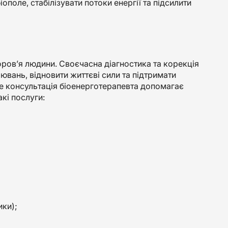
поле, стабілізувати потоки енергії та підсилити
оров’я людини. Своєчасна діагностика та корекція
вань, відновити життєві сили та підтримати
же консультація біоенерготерапевта допомагає
кі послуги:
ики);