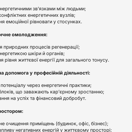
енергетичними зв’язками між людьми;
конфліктних енергетичних вузлів;
ня емоційної рівноваги у стосунках.
тичне омолодження:
я природних процесів регенерації;
нергетикою шкіри й органів;
 рівня життєвої енергії для загального тонусу.
на допомога у професійній діяльності:
 потенціалу через енергетичні практики;
блоків, що заважають кар’єрному зростанню;
ння на успіх та фінансовий добробут.
простором:
не очищення приміщень (будинок, офіс, бізнес);
впливу негативних енергій у життєвому просторі;