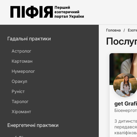
Головна
Езот
Послуг
Гадальні практики
Астролог
Картоман
Нумеролог
Оракул
Руніст
Таролог
get Graf
Біоенерго
Хіромант
З дитинст
Енергетичні практики
передався 
кваліфіко