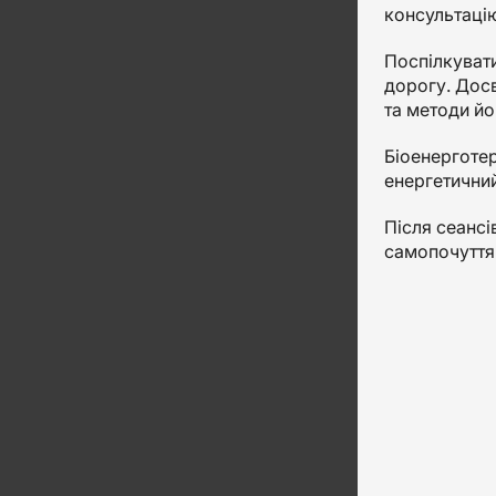
консультаці
Поспілкувати
дорогу. Досв
та методи йо
Біоенерготер
енергетичний
Після сеансі
самопочуття