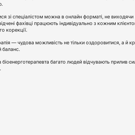
ю.
ся зі спеціалістом можна в онлайн форматі, не виходячи 
ідчені фахівці працюють індивідуально з кожним клієнто
го корекції.
апія — чудова можливість не тільки оздоровитися, а й кр
 баланс.
в біоенерготерапевта багато людей відчувають прилив си
.