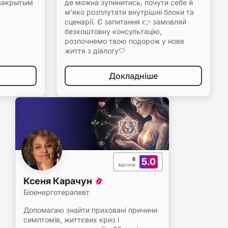
 закрытым
де можна зупинитись, почути себе й
м’яко розплутати внутрішні блоки та
сценарії. Є запитання 👉 замовляй
безкоштовну консультацію,
розпочнемо твою подорож у нове
життя з діалогу🤍
Докладніше
6
5.0
відгуків
Ксеня Карачун
Біоенерготерапевт
Допомагаю знайти приховані причини
симптомів, життєвих криз і