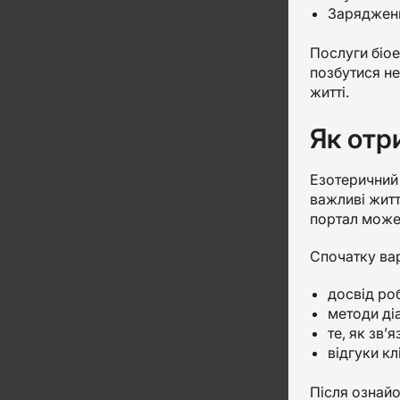
Зарядженн
Послуги біое
позбутися не
житті.
Як отр
Езотеричний 
важливі житт
портал може 
Спочатку вар
досвід ро
методи діа
те, як зв’
відгуки клі
Після ознайо