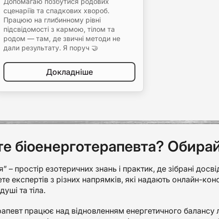
Допомагаю позбутися родових
сценаріїв та спадкових хвороб.
Працюю на глибинному рівні
підсвідомості з кармою, тілом та
родом — там, де звичні методи не
дали результату. Я поруч 🤝
Докладніше
е біоенерготерапевта? Обирайт
” – простір езотеричних знань і практик, де зібрані досві
ете експертів з різних напрямків, які надають онлайн-ко
душі та тіла.
рапевт працює над відновленням енергетичного балансу 