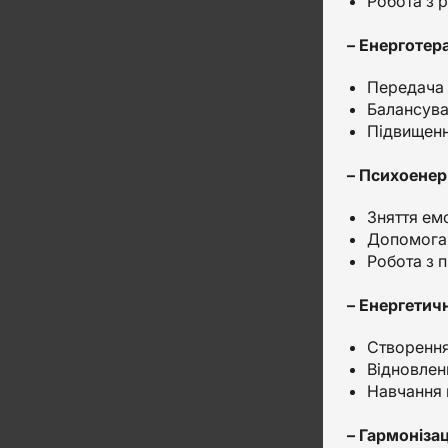
Робота з 
– Енерготера
Передача п
Балансува
Підвищенн
– Психоенер
Зняття емо
Допомога п
Робота з 
– Енергетич
Створення
Відновлен
Навчання 
– Гармонізац