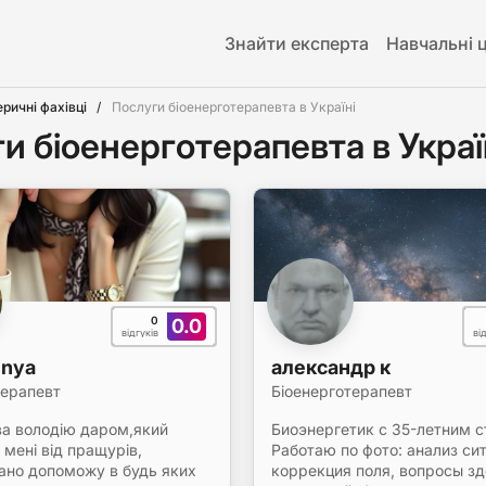
Знайти експерта
Навчальні 
еричні фахівці
Послуги біоенерготерапевта в Україні
и біоенерготерапевта в Украї
0
0.0
відгуків
ві
inya
александр к
терапевт
Біоенерготерапевт
ва володію даром,який
Биоэнергетик с 35-летним 
мені від пращурів,
Работаю по фото: анализ си
вано допоможу в будь яких
коррекция поля, вопросы зд