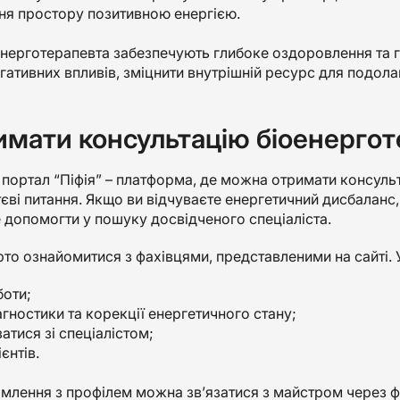
я простору позитивною енергією.
нерготерапевта забезпечують глибоке оздоровлення та г
гативних впливів, зміцнити внутрішній ресурс для подол
имати консультацію біоенерготе
портал “Піфія” – платформа, де можна отримати консульта
єві питання. Якщо ви відчуваєте енергетичний дисбаланс,
допомогти у пошуку досвідченого спеціаліста.
то ознайомитися з фахівцями, представленими на сайті. У
боти;
гностики та корекції енергетичного стану;
язатися зі спеціалістом;
єнтів.
млення з профілем можна зв’язатися з майстром через ф