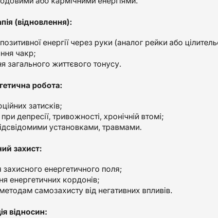
родовими або кармічними енергіями.
пія (відновлення):
озитивної енергії через руки (аналог рейки або цілитель
ння чакр;
я загального життєвого тонусу.
гетична робота:
ційних затисків;
ри депресії, тривожності, хронічній втомі;
підсвідомими установками, травмами.
ний захист:
 захисного енергетичного поля;
ня енергетичних кордонів;
методам самозахисту від негативних впливів.
ія відносин: