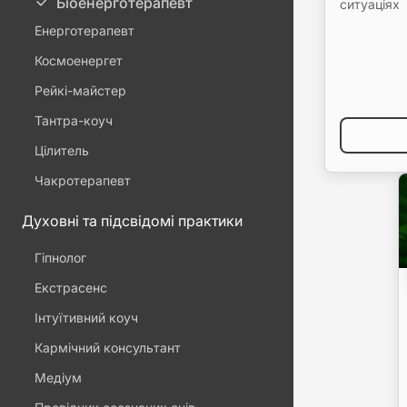
Біоенерготерапевт
ситуаціях
Енерготерапевт
Космоенергет
Рейкі-майстер
Тантра-коуч
Цілитель
Чакротерапевт
Духовні та підсвідомі практики
Гіпнолог
Екстрасенс
Інтуїтивний коуч
Кармічний консультант
Медіум