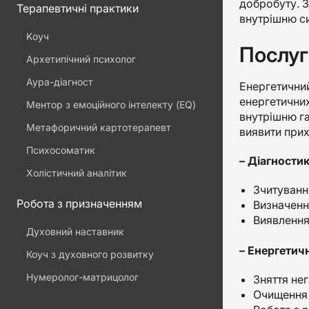
добробуту. З
Терапевтичні практики
внутрішню си
Kоуч
Послуг
Архетипічний психолог
Аура-діагност
Енергетичний
енергетичних
Ментор з емоційного інтелекту (EQ)
внутрішню га
Метафоричний картотерапевт
виявити прих
Психосоматик
– Діагности
Холістичний аналітик
Зчитування
Робота з призначенням
Визначенн
Виявлення
Духовний наставник
– Енергетич
Коуч з духовного розвитку
Нумеролог-матрицолог
Зняття нег
Очищення 