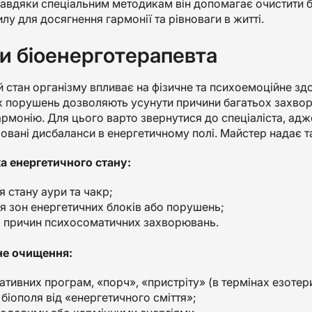
авдяки спеціальним методикам він допомагає очистити біо
лу для досягнення гармонії та рівноваги в житті.
и біоенерготерапевта
 стан організму впливає на фізичне та психоемоційне зд
 порушень дозволяють усунути причини багатьох захворю
рмонію. Для цього варто звернутися до спеціаліста, ад
овані дисбаланси в енергетичному полі. Майстер надає та
ка енергетичного стану:
 стану аури та чакр;
я зон енергетичних блоків або порушень;
 причин психосоматичних захворювань.
не очищення:
ативних програм, «порч», «пристріту» (в термінах езотер
біополя від «енергетичного сміття»;