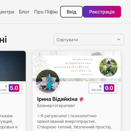
центри
Блог
Про Піфію
Вхід
Реєстрація
ні
Сортувати
1
0
5.0
0.0
дгуків
відгуків
Ірина Відяйкіна
Біоенерготерапевт
стажем.
✨Я регресолог і психологічно
туаций,
орієнтований енергопрактик.
оровья и
Створюю теплий, безпечний простір,