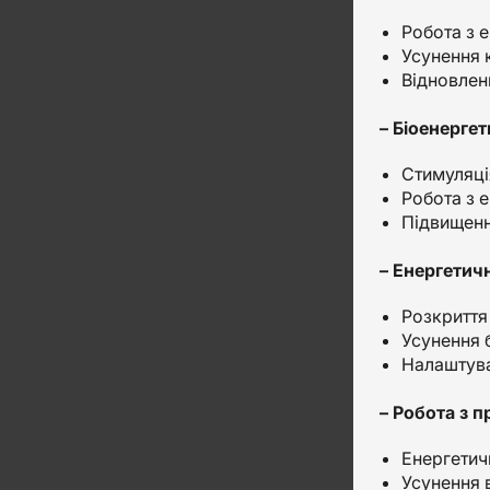
Робота з 
Усунення 
Відновлен
– Біоенерге
Стимуляці
Робота з е
Підвищення
– Енергетич
Розкриття
Усунення 
Налаштува
– Робота з 
Енергетич
Усунення 