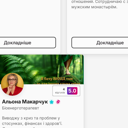
отношений. Сотрудничаю с
мужским монастырём.
Докладніше
Докладніше
4
5.0
відгуків
Альона Макарчук
Біоенерготерапевт
Виводжу з криз та проблем у
стосунках, фінансах і здоров'ї.