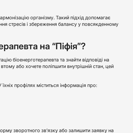
армонізацію організму. Такий підхід допомагає
ання стресів і збереження балансу у повсякденному
рапевта на “Піфія”?
цію біоенерготерапевта та знайти відповіді на
 втому або хочете поліпшити внутрішній стан, цей
 їхніх профілях міститься інформація про:
орму зворотного зв’язку або залишити заявку на