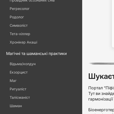
Провідник осознаних снів
Регресолог
Родолог
Символіст
Тета-хіллер
Хронікер Акаші
Магічні та шаманські практики
Відьма/колдун
Екзорцист
Шукаєт
Маг
Портал “Піфія
Ритуаліст
Тут ви знайд
Талісманіст
гармонізації 
Шаман
Біоенерготе