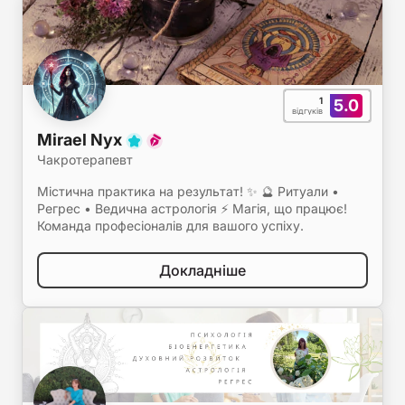
1
5.0
відгуків
Mirael Nyx
Чакротерапевт
Містична практика на результат! ✨ 🔮 Ритуали •
Регрес • Ведична астрологія ⚡ Магія, що працює!
Команда професіоналів для вашого успіху.
Докладніше