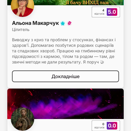
4
5.0
відгуків
Альона Макарчук
Цілитель
Виводжу з криз та проблем у стосунках, фінансах і
здоров'ї. Допомагаю позбутися родових сценаріїв
та спадкових хвороб. Працюю на глибинному рівні
підсвідомості з кармою, тілом та родом — там, де
звичні методи не дали результату. Я поруч 🤝
Докладніше
0
0.0
відгуків