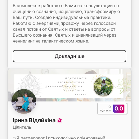
В комплексе работаю с Вами на консультации по
очищению сознания, исцелению, трансформирую
Ваш путь. Создаю индивидуальные практики.
Работаю с энергиями,провожу через голосовой
канал потоки от Святых и ответы на вопросы от
Высшего сознания, Святых и цивилизаций через
ченнелинг на галактическом языке.
Докладніше
0
0.0
відгуків
Ірина Відяйкіна
Цілитель
✨Я регресолог і психологічно орієнтований