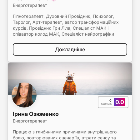
Енерготерапевт
Гіпнотерапевт, Духовний Провідник, Психолог,
Таролог, Арт-терапевт, автор трансформаційних
курсів, Провідник Гри Ліла, Спеціаліст МАК і
співавтор колод МАК, Спеціаліст нейрографіки
Докладніше
0
0.0
відгуків
Ірина Озюменко
Енерготерапевт
Працюю з глибинними причинами внутрішнього
болю, повторюваних сценаріїв, втрати сенсу та