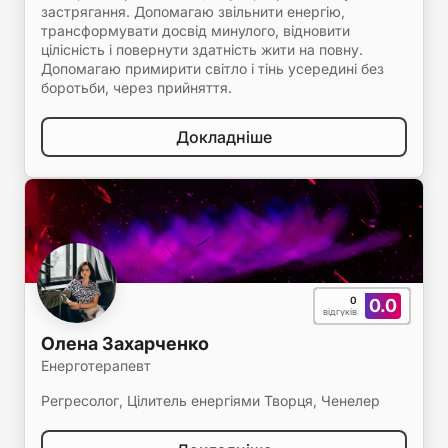
застрягання. Допомагаю звільнити енергію,
трансформувати досвід минулого, відновити
цілісність і повернути здатність жити на повну.
Допомагаю примирити світло і тінь усередині без
боротьби, через прийняття.
Докладніше
0
0.0
відгуків
Олена Захарченко
Енерготерапевт
Регресолог, Цілитель енергіями Творця, Ченелер