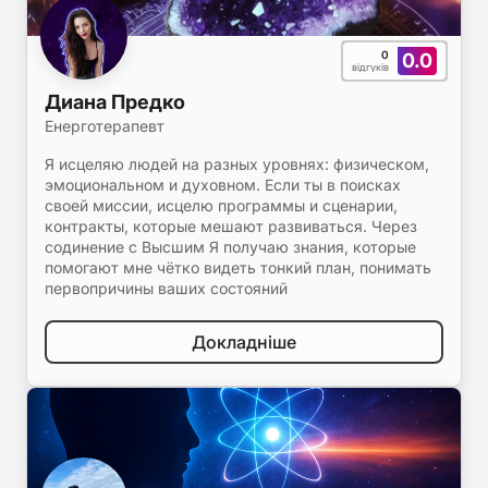
0
0.0
відгуків
Диана Предко
Енерготерапевт
Я исцеляю людей на разных уровнях: физическом,
эмоциональном и духовном. Если ты в поисках
своей миссии, исцелю программы и сценарии,
контракты, которые мешают развиваться. Через
содинение с Высшим Я получаю знания, которые
помогают мне чётко видеть тонкий план, понимать
первопричины ваших состояний
Докладніше