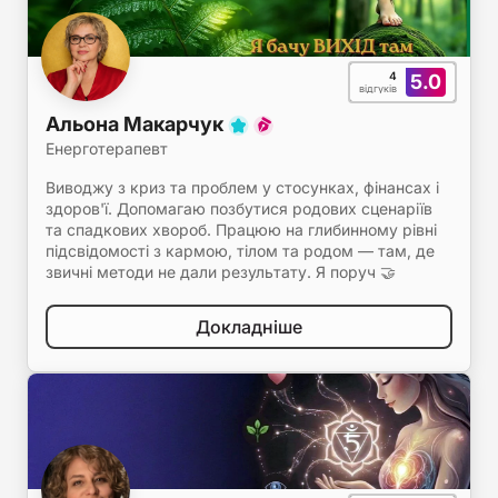
4
5.0
відгуків
Альона Макарчук
Енерготерапевт
Виводжу з криз та проблем у стосунках, фінансах і
здоров'ї. Допомагаю позбутися родових сценаріїв
та спадкових хвороб. Працюю на глибинному рівні
підсвідомості з кармою, тілом та родом — там, де
звичні методи не дали результату. Я поруч 🤝
Докладніше