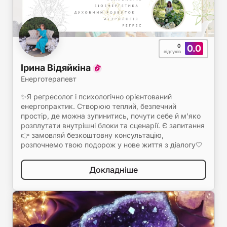
0
0.0
відгуків
Ірина Відяйкіна
Енерготерапевт
✨Я регресолог і психологічно орієнтований
енергопрактик. Створюю теплий, безпечний
простір, де можна зупинитись, почути себе й м’яко
розплутати внутрішні блоки та сценарії. Є запитання
👉 замовляй безкоштовну консультацію,
розпочнемо твою подорож у нове життя з діалогу🤍
Докладніше