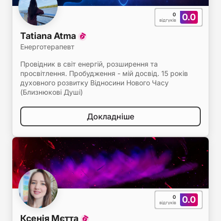
0
0.0
відгуків
Tatiana Atma
Енерготерапевт
Провідник в світ енергій, розширення та
просвітлення. Пробудження - мій досвід. 15 років
духовного розвитку Відносини Нового Часу
(Близнюкові Душі)
Докладніше
0
0.0
відгуків
Ксенія Мєтта