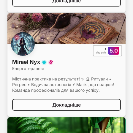
Докладніше
1
5.0
відгуків
Mirael Nyx
Енерготерапевт
Містична практика на результат! ✨ 🔮 Ритуали •
Регрес • Ведична астрологія ⚡ Магія, що працює!
Команда професіоналів для вашого успіху.
Докладніше