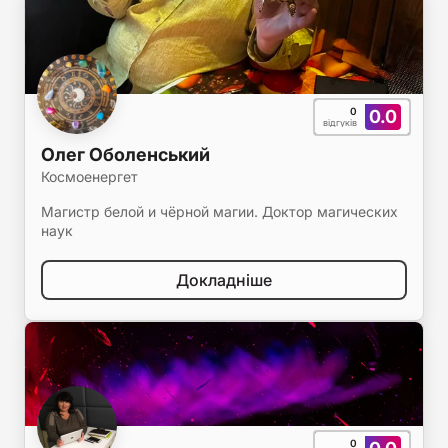
0
0.0
відгуків
Олег Оболенський
Космоенергет
Магистр белой и чёрной магии. Доктор магических
наук
Докладніше
0