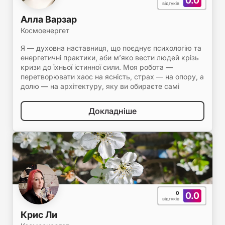
0.0
відгуків
Алла Варзар
Космоенергет
Я — духовна наставниця, що поєднує психологію та
енергетичні практики, аби м’яко вести людей крізь
кризи до їхньої істинної сили. Моя робота —
перетворювати хаос на ясність, страх — на опору, а
долю — на архітектуру, яку ви обираєте самі
Докладніше
0
0.0
відгуків
Крис Ли