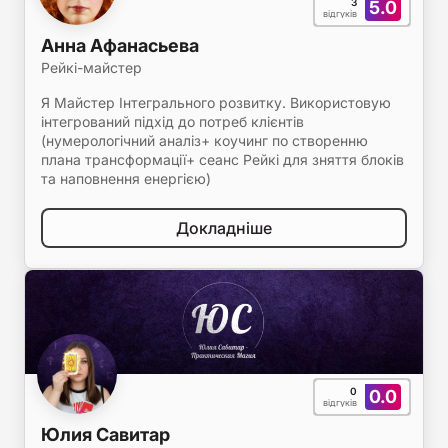
3
5.0
відгуків
Анна Афанасьева
Рейкі-майстер
Я Майстер Інтегрального розвитку. Використовую
інтегрований підхід до потреб клієнтів
(нумерологічний аналіз+ коучинг по створенню
плана трансформації+ сеанс Рейкі для зняття блоків
та наповнення енергією)
Докладніше
0
0.0
відгуків
Юлия Савитар