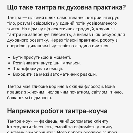
Що таке тантра як духовна практика?
Тантра — цілісний шлях самопізнання, котрий інтегрує
тіло, розум і свідомість у єдиний потік усвідомленого
життя. На відміну від аскетичних традицій, коучинг з
тантри не заперечує тілесність, а визнає її як ресурс для
духовного розвитку. Через тілесні практики, роботу з
енергією, диханням і чуттєвістю людина вчиться:
Бути присутньою в моменті.
Розпізнавати внутрішні імпульси.
Трансформувати емоції.
Виходити за межі автоматичних реакцій.
Тантра має глибоке коріння в східній філософії. Вона
працює з жіночим і чоловічим початком, світлом і тінню,
бажанням і відмовою.
Напрямки роботи тантра-коуча
Тантра-коуч — фахівець, який допомагає клієнту
інтегрувати тілесність, емоції та свідомість у єдину
систему саморозвитку. Його робота охоплює глибокі