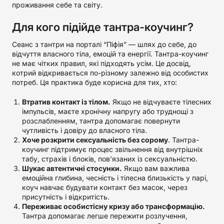
проживання себе та світу.
Для кого підійде тантра-коучинг?
Сеанс з тантри на порталі “Піфія” — шлях до себе, до
відчуття власного тіла, емоцій та енергії. Тантра-коучинг
не має чітких правил, які підходять усім. Це досвід,
котрий відкривається по-різному залежно від особистих
потреб. Ця практика буде корисна для тих, хто:
Втратив контакт із тілом.
Якщо не відчуваєте тілесних
імпульсів, маєте хронічну напругу або труднощі з
розслабленням, тантра допомагає повернути
чутливість і довіру до власного тіла.
Хоче розкрити сексуальність без сорому
. Тантра-
коучинг підтримує процес звільнення від внутрішніх
табу, страхів і блоків, пов’язаних із сексуальністю.
Шукає автентичні стосунки.
Якщо вам важлива
емоційна глибина, чесність і тілесна близькість у парі,
коуч навчає будувати контакт без масок, через
присутність і відкритість.
Переживає особистісну кризу або трансформацію.
Тантра допомагає легше пережити розлучення,