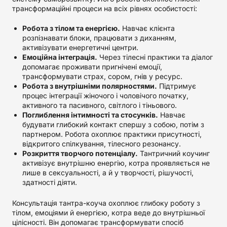
трансформаційні процеси на всіх рівнях особистості:
Робота з тілом та енергією.
Навчає клієнта
розпізнавати блоки, працювати з диханням,
активізувати енергетичні центри.
Емоційна інтеграція.
Через тілесні практики та діалог
допомагає проживати пригнічені емоції,
трансформувати страх, сором, гнів у ресурс.
Робота з внутрішніми полярностями.
Підтримує
процес інтеграції жіночого і чоловічого початку,
активного та пасивного, світлого і тіньового.
Поглиблення інтимності та стосунків.
Навчає
будувати глибокий контакт спершу з собою, потім з
партнером. Робота охоплює практики присутності,
відкритого спілкування, тілесного резонансу.
Розкриття творчого потенціалу.
Тантричний коучинг
активізує внутрішню енергію, котра проявляється не
лише в сексуальності, а й у творчості, рішучості,
здатності діяти.
Консультація тантра-коуча охоплює глибоку роботу з
тілом, емоціями й енергією, котра веде до внутрішньої
цілісності. Він допомагає трансформувати спосіб