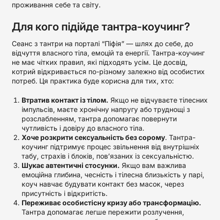
проживання себе та світу.
Для кого підійде тантра-коучинг?
Сеанс з тантри на порталі “Піфія” — шлях до себе, до
відчуття власного тіла, емоцій та енергії. Тантра-коучинг
не має чітких правил, які підходять усім. Це досвід,
котрий відкривається по-різному залежно від особистих
потреб. Ця практика буде корисна для тих, хто:
Втратив контакт із тілом.
Якщо не відчуваєте тілесних
імпульсів, маєте хронічну напругу або труднощі з
розслабленням, тантра допомагає повернути
чутливість і довіру до власного тіла.
Хоче розкрити сексуальність без сорому
. Тантра-
коучинг підтримує процес звільнення від внутрішніх
табу, страхів і блоків, пов’язаних із сексуальністю.
Шукає автентичні стосунки.
Якщо вам важлива
емоційна глибина, чесність і тілесна близькість у парі,
коуч навчає будувати контакт без масок, через
присутність і відкритість.
Переживає особистісну кризу або трансформацію.
Тантра допомагає легше пережити розлучення,