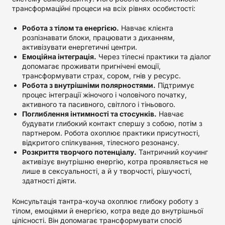
трансформаційні процеси на всіх рівнях особистості:
Робота з тілом та енергією.
Навчає клієнта
розпізнавати блоки, працювати з диханням,
активізувати енергетичні центри.
Емоційна інтеграція.
Через тілесні практики та діалог
допомагає проживати пригнічені емоції,
трансформувати страх, сором, гнів у ресурс.
Робота з внутрішніми полярностями.
Підтримує
процес інтеграції жіночого і чоловічого початку,
активного та пасивного, світлого і тіньового.
Поглиблення інтимності та стосунків.
Навчає
будувати глибокий контакт спершу з собою, потім з
партнером. Робота охоплює практики присутності,
відкритого спілкування, тілесного резонансу.
Розкриття творчого потенціалу.
Тантричний коучинг
активізує внутрішню енергію, котра проявляється не
лише в сексуальності, а й у творчості, рішучості,
здатності діяти.
Консультація тантра-коуча охоплює глибоку роботу з
тілом, емоціями й енергією, котра веде до внутрішньої
цілісності. Він допомагає трансформувати спосіб