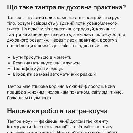
Що таке тантра як духовна практика?
Тантра — цілісний шлях самопізнання, котрий інтегрує
тіло, розум і свідомість у єдиний потік усвідомленого
життя. На відміну від аскетичних традицій, коучинг з
тантри не заперечує тілесність, а визнає її як ресурс для
духовного розвитку. Через тілесні практики, роботу з
енергією, диханням і чуттєвістю людина вчиться:
Бути присутньою в моменті.
Розпізнавати внутрішні імпульси.
Трансформувати емоції.
Виходити за межі автоматичних реакцій.
Тантра має глибоке коріння в східній філософії. Вона
працює з жіночим і чоловічим початком, світлом і тінню,
бажанням і відмовою.
Напрямки роботи тантра-коуча
Тантра-коуч — фахівець, який допомагає клієнту
інтегрувати тілесність, емоції та свідомість у єдину
систему саморозвитку. Його робота охоплює глибокі