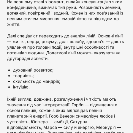
На першому етапі хіромант, онлайн консультація з яким
конфіденційна, визначає тип руки. Розрізняють земний,
вогняний, повітряний і водний. Кожен із них пов’язаний із
певним стилем мислення, емоційністю та підходом до
життя.
Далі спеціаліст переходить до аналізу ліній. Основні лінії
— життя, серця, розуму, долі, шлюбу, здоров’я — дають
уявлення про головні події, внутрішні особливості та
потенціал людини. Додаткові лінії можуть вказувати на
другорядні аспекти:
духовний розвиток;
творчість;
схильність до мандрів;
інтуїцію.
Їхній вигляд, довжина, розгалуження і чіткість мають
значення під час інтерпретації. Горби — підвищення в
основі пальців, кожен з яких відповідає певній
планетарній енергії. Горб Венери символізує любов і
чуттєвість, Юпітера — амбіції, Сатурна —
відповідальність, Марса — силу й енергію, Меркурія —
комунікабельність. Вираженість або слабкість горба дає