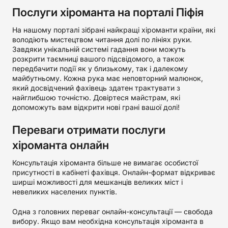
Послуги хіроманта на порталі Піфія
На нашому порталі зібрані найкращі хіроманти країни, які
володіють мистецтвом читання долі по лініях руки.
Завдяки унікальній системі гадання вони можуть
розкрити таємниці вашого підсвідомого, а також
передбачити події як у близькому, так і далекому
майбутньому. Кожна рука має неповторний малюнок,
який досвідчений фахівець здатен трактувати з
найглибшою точністю. Довіртеся майстрам, які
допоможуть вам відкрити нові грані вашої долі!
Переваги отримати послуги
хіроманта онлайн
Консультація хіроманта більше не вимагає особистої
присутності в кабінеті фахівця. Онлайн-формат відкриває
ширші можливості для мешканців великих міст і
невеликих населених пунктів.
Одна з головних переваг онлайн-консультації — свобода
вибору. Якщо вам необхідна консультація хіроманта в