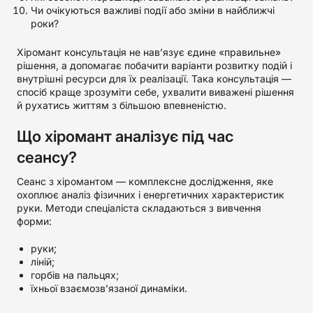
Чи очікуються важливі події або зміни в найближчі
роки?
Хіромант консультація не нав’язує єдине «правильне»
рішення, а допомагає побачити варіанти розвитку подій і
внутрішні ресурси для їх реалізації. Така консультація —
спосіб краще зрозуміти себе, ухвалити виважені рішення
й рухатись життям з більшою впевненістю.
Що хіромант аналізує під час
сеансу?
Сеанс з хіромантом — комплексне дослідження, яке
охоплює аналіз фізичних і енергетичних характеристик
руки. Методи спеціаліста складаються з вивчення
форми:
руки;
ліній;
горбів на пальцях;
їхньої взаємозв’язаної динаміки.