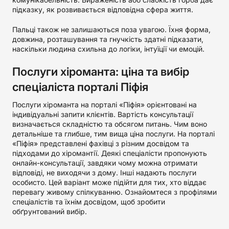
підказку, як розвивається відповідна сфера життя.
Пальці також не залишаються поза увагою. Їхня форма,
довжина, розташування та гнучкість здатні підказати,
наскільки людина схильна до логіки, інтуїції чи емоцій.
Послуги хіроманта: ціна та вибір
спеціаліста порталі Піфія
Послуги хіроманта на порталі «Піфія» орієнтовані на
індивідуальні запити клієнтів. Вартість консультації
визначається складністю та обсягом питань. Чим воно
детальніше та глибше, тим вища ціна послуги. На порталі
«Піфія» представлені фахівці з різним досвідом та
підходами до хіромантії. Деякі спеціалісти пропонують
онлайн-консультації, завдяки чому можна отримати
відповіді, не виходячи з дому. Інші надають послуги
особисто. Цей варіант може підійти для тих, хто віддає
перевагу живому спілкуванню. Ознайомтеся з профілями
спеціалістів та їхнім досвідом, щоб зробити
обґрунтований вибір.