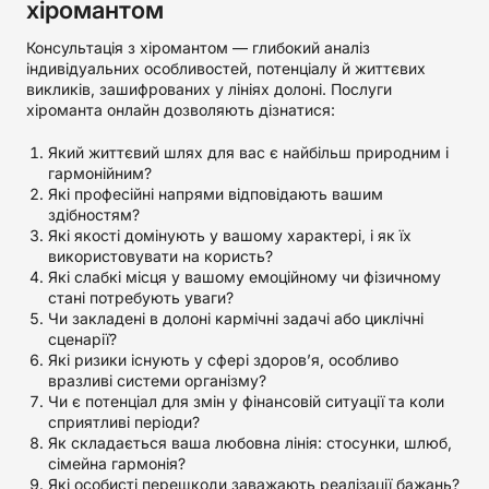
хіромантом
Консультація з хіромантом — глибокий аналіз
індивідуальних особливостей, потенціалу й життєвих
викликів, зашифрованих у лініях долоні. Послуги
хіроманта онлайн дозволяють дізнатися:
Який життєвий шлях для вас є найбільш природним і
гармонійним?
Які професійні напрями відповідають вашим
здібностям?
Які якості домінують у вашому характері, і як їх
використовувати на користь?
Які слабкі місця у вашому емоційному чи фізичному
стані потребують уваги?
Чи закладені в долоні кармічні задачі або циклічні
сценарії?
Які ризики існують у сфері здоров’я, особливо
вразливі системи організму?
Чи є потенціал для змін у фінансовій ситуації та коли
сприятливі періоди?
Як складається ваша любовна лінія: стосунки, шлюб,
сімейна гармонія?
Які особисті перешкоди заважають реалізації бажань?