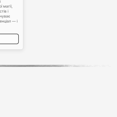
х
 магії,
тів і
дчуває
енціал — і