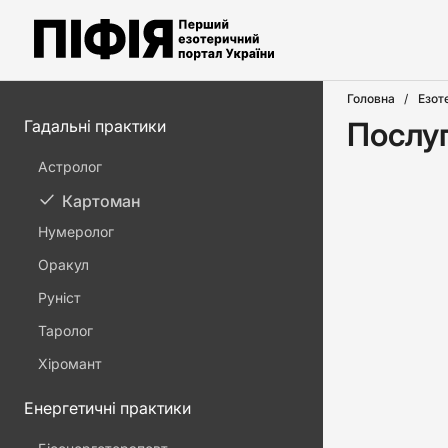
Головна
Езот
Послуг
Гадальні практики
Астролог
Картоман
Нумеролог
Оракул
Руніст
Таролог
Хіромант
Енергетичні практики