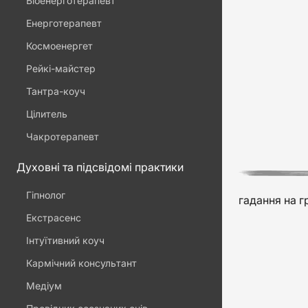
Біоенерготерапевт
Енерготерапевт
Космоенергет
Рейкі-майстер
Тантра-коуч
Цілитель
Чакротерапевт
Духовні та підсвідомі практики
Гіпнолог
гадання на г
Екстрасенс
Інтуїтивний коуч
Кармічний консультант
Медіум