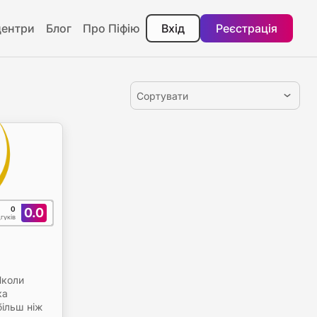
центри
Блог
Про Піфію
Вхід
Реєстрація
Сортувати
0
0.0
дгуків
Школи
ка
ільш ніж