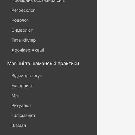
Провідник осознаних снів
Регресолог
Родолог
Символіст
Тета-хіллер
Хронікер Акаші
Магічні та шаманські практики
Відьма/колдун
Екзорцист
Маг
Ритуаліст
Талісманіст
Шаман