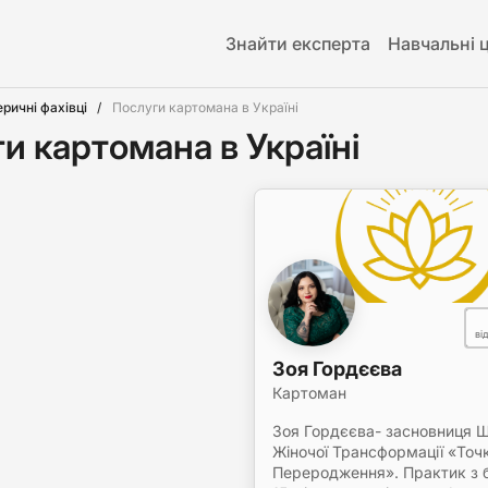
Знайти експерта
Навчальні 
еричні фахівці
Послуги картомана в Україні
и картомана в Україні
ві
Зоя Гордєєва
Картоман
Зоя Гордєєва- засновниця 
Жіночої Трансформації «Точ
Переродження». Практик з б