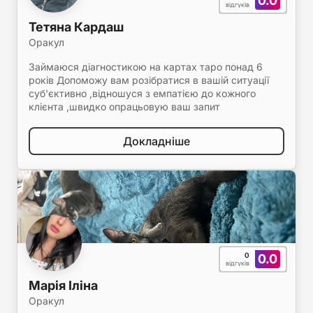
0.0
відгуків
Тетяна Кардаш
Оракул
Займаюся діагностикою на картах таро понад 6
років Допоможу вам розібратися в вашій ситуації
суб'єктивно ,відношуся з емпатією до кожного
клієнта ,швидко опрацьовую ваш запит
Докладніше
0
0.0
відгуків
Марія Іліна
Оракул