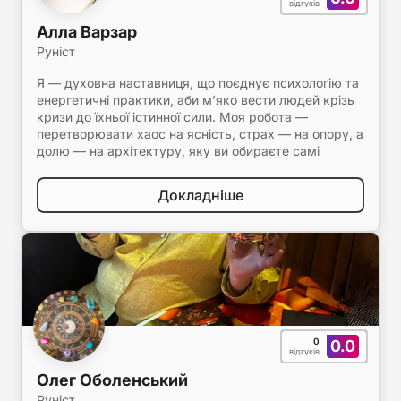
відгуків
Алла Варзар
Руніст
Я — духовна наставниця, що поєднує психологію та
енергетичні практики, аби м’яко вести людей крізь
кризи до їхньої істинної сили. Моя робота —
перетворювати хаос на ясність, страх — на опору, а
долю — на архітектуру, яку ви обираєте самі
Докладніше
0
0.0
відгуків
Олег Оболенський
Руніст