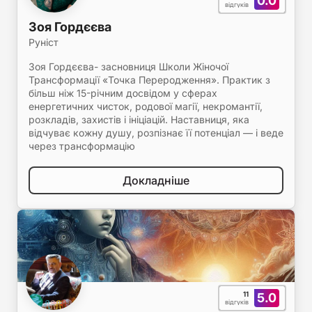
0.0
відгуків
Зоя Гордєєва
Руніст
Зоя Гордєєва- засновниця Школи Жіночої
Трансформації «Точка Переродження». Практик з
більш ніж 15-річним досвідом у сферах
енергетичних чисток, родової магії, некромантії,
розкладів, захистів і ініціацій. Наставниця, яка
відчуває кожну душу, розпізнає її потенціал — і веде
через трансформацію
Докладніше
11
5.0
відгуків