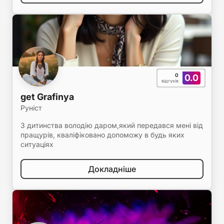
0
0.0
відгуків
get Grafinya
Руніст
З дитинства володію даром,який передався мені від
пращурів, кваліфіковано допоможу в будь яких
ситуаціях
Докладніше