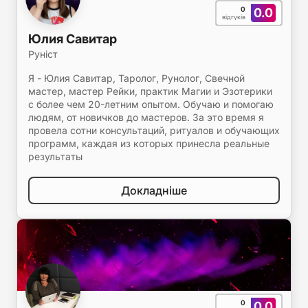
0
0.0
відгуків
Юлия Савитар
Руніст
Я - Юлия Савитар, Таролог, Рунолог, Свечной
мастер, мастер Рейки, практик Магии и Эзотерики
с более чем 20-летним опытом. Обучаю и помогаю
людям, от новичков до мастеров. За это время я
провела сотни консультаций, ритуалов и обучающих
программ, каждая из которых принесла реальные
результаты
Докладніше
0
0.0