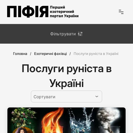
Фільтрувати
Головна
Езотеричні фахівці
Послуги руніста в Україні
Послуги руніста в
Україні
Сортувати