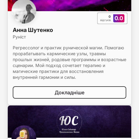
0
0.0
відгуків
Анна Шутенко
Руніст
Регрессолог и практик рунической магии. Помогаю
прорабатывать кармические узлы, травмы
прошлых жизней, родовые программы и возрастные
сценарии. Мой подход сочетает терапию и
магические практики для восстановления
внутренней гармонии и силы.
Докладніше