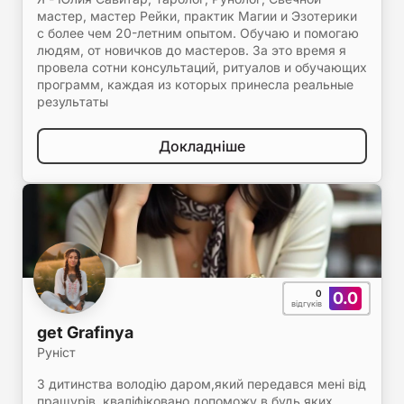
мастер, мастер Рейки, практик Магии и Эзотерики
с более чем 20-летним опытом. Обучаю и помогаю
людям, от новичков до мастеров. За это время я
провела сотни консультаций, ритуалов и обучающих
программ, каждая из которых принесла реальные
результаты
Докладніше
0
0.0
відгуків
get Grafinya
Руніст
З дитинства володію даром,який передався мені від
пращурів, кваліфіковано допоможу в будь яких