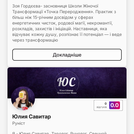
Зоя Гордєєва- засновниця Школи Жіночої
Трансформації «Точка Переродження». Практик з
більш ніж 15-річним досвідом у сферах
енергетичних чисток, родової магії, некромантії,
розкладів, захистів і ініціацій. Наставниця, яка
відчуває кожну душу, розпізнає її потенціал — і веде
через трансформацію
Докладніше
0
0.0
відгуків
Юлия Савитар
Руніст
Я - Юлия Савитар, Таролог, Рунолог, Свечной