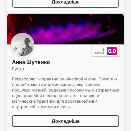
Докладніше
0
0.0
відгуків
Анна Шутенко
Руніст
Регрессолог и практик рунической магии. Помогаю
прорабатывать кармические узлы, травмы
прошлых жизней, родовые программы и возрастные
сценарии. Мой подход сочетает терапию и
магические практики для восстановления
внутренней гармонии и силы.
Докладніше