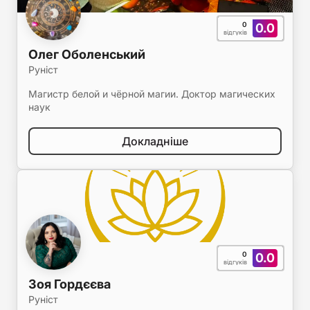
0
0.0
відгуків
Олег Оболенський
Руніст
Магистр белой и чёрной магии. Доктор магических
наук
Докладніше
0
0.0
відгуків
Зоя Гордєєва
Руніст