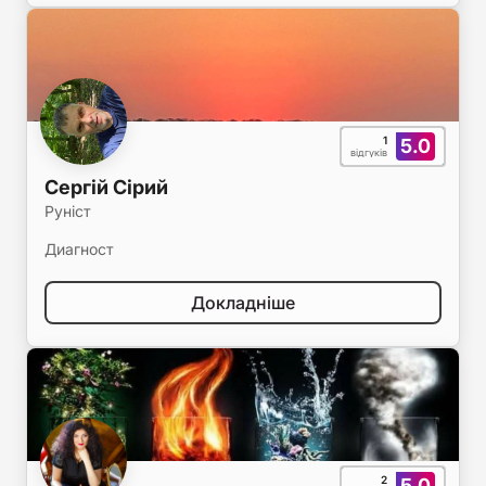
1
5.0
відгуків
Сергій Сірий
Руніст
Диагност
Докладніше
2
5.0