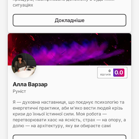
ситуаціях
Докладніше
0
0.0
відгуків
Алла Варзар
Руніст
Я — духовна наставниця, що поєднує психологію та
енергетичні практики, аби м’яко вести людей крізь
кризи до їхньої істинної сили. Моя робота —
перетворювати хаос на ясність, страх — на опору, а
долю — на архітектуру, яку ви обираєте самі