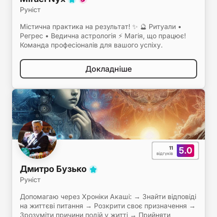
Руніст
Містична практика на результат! ✨ 🔮 Ритуали •
Регрес • Ведична астрологія ⚡ Магія, що працює!
Команда професіоналів для вашого успіху.
Докладніше
11
5.0
відгуків
Дмитро Бузько
Руніст
Допомагаю через Хроніки Акаші: → Знайти відповіді
на життєві питання → Розкрити своє призначення →
Зрозуміти причини подій у житті → Прийняти