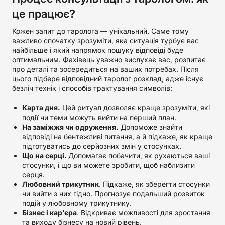
це працює?
Кожен запит до таролога — унікальний. Саме тому
важливо спочатку зрозуміти, яка ситуація турбує вас
найбільше і який напрямок пошуку відповіді буде
оптимальним. Фахівець уважно вислухає вас, розпитає
про деталі та зосередиться на ваших потребах. Після
цього підбере відповідний таролог розклад, адже існує
безліч технік і способів трактування символів:
Карта дня.
Цей ритуал дозволяє краще зрозуміти, які
події чи теми можуть вийти на перший план.
На заміжжя чи одруження.
Допоможе знайти
відповіді на бентежливі питання, а й підкаже, як краще
підготуватись до серйозних змін у стосунках.
Що на серці.
Допомагає побачити, як рухаються ваші
стосунки, і що ви можете зробити, щоб наблизити
серця.
Любовний трикутник
. Підкаже, як зберегти стосунки
чи вийти з них гідно. Прогнозує подальший розвиток
подій у любовному трикутнику.
Бізнес і кар’єра
. Відкриває можливості для зростання
та виходу бізнесу на новий рівень.