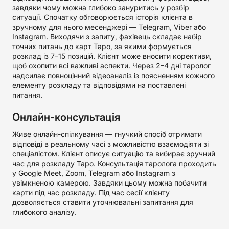
завдяки чому можна глибоко зануритись у розбір
ситуації. Спочатку обговорюється історія клієнта в
зручному для нього месенджері — Telegram, Viber або
Instagram. Виходячи з запиту, фахівець складає набір
точних питань до карт Таро, за якими формується
розклад із 7–15 позицій. Клієнт може вносити корективи,
щоб охопити всі важливі аспекти. Через 2–4 дні таролог
надсилає повноцінний відеоаналіз із поясненням кожного
елементу розкладу та відповідями на поставлені
питання.
Онлайн-консультація
Живе онлайн-спілкування — гнучкий спосіб отримати
відповіді в реальному часі з можливістю взаємодіяти зі
спеціалістом. Клієнт описує ситуацію та вибирає зручний
час для розкладу Таро. Консультація таролога проходить
у Google Meet, Zoom, Telegram або Instagram з
увімкненою камерою. Завдяки цьому можна побачити
карти під час розкладу. Під час сесії клієнту
дозволяється ставити уточнювальні запитання для
глибокого аналізу.