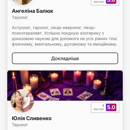
відгуків
Ангеліна Балюк
Таролог
Астролог, таролог, лікар-невролог, лікар-
психотерапевт. Успішно поєдную езотерику з
доказовою наукою для допомоги на усіх рівнях тіла:
фізичному, ментальному, духовному та емоційному.
Докладніше
1
5.0
відгуків
Юлія Сливенко
Таролог