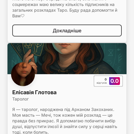
соцмережах маю велику кількість підписників на
загальних розкладах Таро. Буду рада допомогти й
Вам🤍
Докладніше
0
0.0
відгуків
Елісавія Глотова
Таролог
Я — таролог, народжена під Арканом Закоханих.
Моя масть — Мечі, тож кожен мій розклад — це
правда без прикрас. Я допомагаю побачити вибір
душі, відпустити ілюзії й знайти силу у серці навіть
тоді, коли болить.