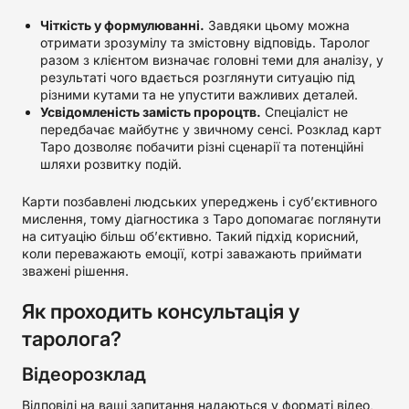
Чіткість у формулюванні.
Завдяки цьому можна
отримати зрозумілу та змістовну відповідь. Таролог
разом з клієнтом визначає головні теми для аналізу, у
результаті чого вдається розглянути ситуацію під
різними кутами та не упустити важливих деталей.
Усвідомленість замість пророцтв.
Спеціаліст не
передбачає майбутнє у звичному сенсі. Розклад карт
Таро дозволяє побачити різні сценарії та потенційні
шляхи розвитку подій.
Карти позбавлені людських упереджень і суб’єктивного
мислення, тому діагностика з Таро допомагає поглянути
на ситуацію більш об’єктивно. Такий підхід корисний,
коли переважають емоції, котрі заважають приймати
зважені рішення.
Як проходить консультація у
таролога?
Відеорозклад
Відповіді на ваші запитання надаються у форматі відео,