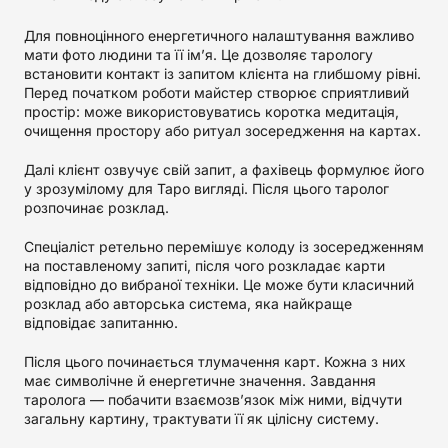
Для повноцінного енергетичного налаштування важливо
мати фото людини та її ім’я. Це дозволяє тарологу
встановити контакт із запитом клієнта на глибшому рівні.
Перед початком роботи майстер створює сприятливий
простір: може використовуватись коротка медитація,
очищення простору або ритуал зосередження на картах.
Далі клієнт озвучує свій запит, а фахівець формулює його
у зрозумілому для Таро вигляді. Після цього таролог
розпочинає розклад.
Спеціаліст ретельно перемішує колоду із зосередженням
на поставленому запиті, після чого розкладає карти
відповідно до вибраної техніки. Це може бути класичний
розклад або авторська система, яка найкраще
відповідає запитанню.
Після цього починається тлумачення карт. Кожна з них
має символічне й енергетичне значення. Завдання
таролога — побачити взаємозв’язок між ними, відчути
загальну картину, трактувати її як цілісну систему.