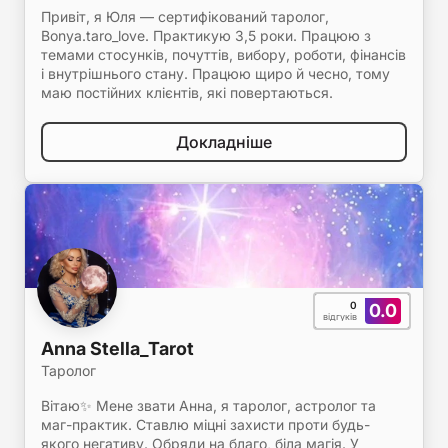
Привіт, я Юля — сертифікований таролог,
Bonya.taro_love. Практикую 3,5 роки. Працюю з
темами стосунків, почуттів, вибору, роботи, фінансів
і внутрішнього стану. Працюю щиро й чесно, тому
маю постійних клієнтів, які повертаються.
Докладніше
0
0.0
відгуків
Anna Stella_Tarot
Таролог
Вітаю✨ Мене звати Анна, я таролог, астролог та
маг-практик. Ставлю міцні захисти проти будь-
якого негативу. Обряди на благо, біла магія. У