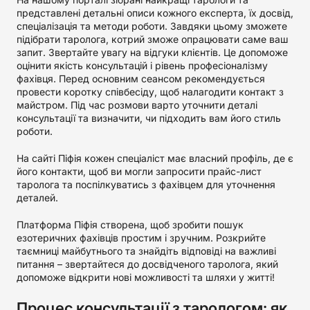
представлені детальні описи кожного експерта, їх досвід,
спеціалізація та методи роботи. Завдяки цьому зможете
підібрати таролога, котрий зможе опрацювати саме ваш
запит. Звертайте увагу на відгуки клієнтів. Це допоможе
оцінити якість консультацій і рівень професіоналізму
фахівця. Перед основним сеансом рекомендується
провести коротку співбесіду, щоб налагодити контакт з
майстром. Під час розмови варто уточнити деталі
консультації та визначити, чи підходить вам його стиль
роботи.
На сайті Піфія кожен спеціаліст має власний профіль, де є
його контакти, щоб ви могли запросити прайс-лист
таролога та поспілкуватись з фахівцем для уточнення
деталей.
Платформа Піфія створена, щоб зробити пошук
езотеричних фахівців простим і зручним. Розкрийте
таємниці майбутнього та знайдіть відповіді на важливі
питання – звертайтеся до досвідченого таролога, який
допоможе відкрити нові можливості та шляхи у житті!
Процес консультації з тарологом: як