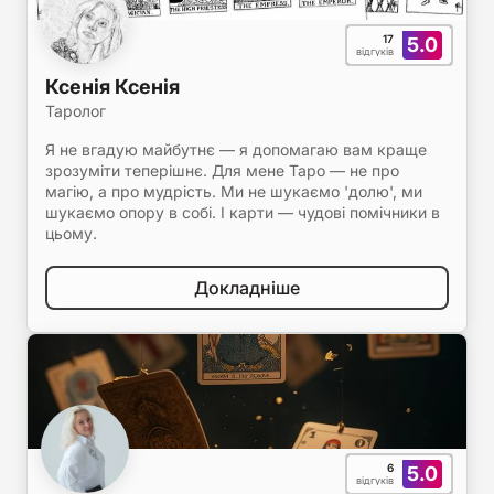
17
5.0
відгуків
Ксенія Ксенія
Таролог
Я не вгадую майбутнє — я допомагаю вам краще
зрозуміти теперішнє. Для мене Таро — не про
магію, а про мудрість. Ми не шукаємо 'долю', ми
шукаємо опору в собі. І карти — чудові помічники в
цьому.
Докладніше
6
5.0
відгуків