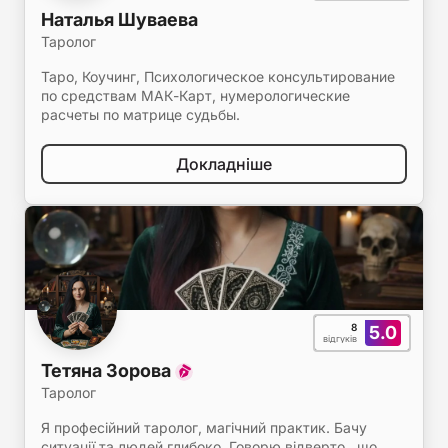
Наталья Шуваева
Таролог
Таро, Коучинг, Психологическое консультирование
по средствам МАК-Карт, нумерологические
расчеты по матрице судьбы.
Докладніше
8
5.0
відгуків
Тетяна Зорова
Таролог
Я професійний таролог, магічний практик. Бачу
ситуації та людей глибоко. Говорю відверто , що