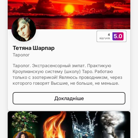
4
5.0
відгуків
Тетяна Шарпар
Таролог
Таролог. Экстрасенсорный эмпат. Практикую
Кроулианскую систему (школу) Таро. Работаю
только с эзотерикой! Являюсь проводником, через
которого говорят Высшие, не больше, не меньше.
Докладніше