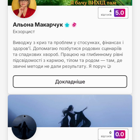
4
5.0
відгуків
Альона Макарчук
Екзорцист
Виводжу з криз та проблем у стосунках, фінансах і
здоров'ї. Допомагаю позбутися родових сценаріїв
та спадкових хвороб. Працюю на глибинному рівні
підсвідомості з кармою, тілом та родом — там, де
звичні методи не дали результату. Я поруч 🤝
Докладніше
0
0.0
відгуків