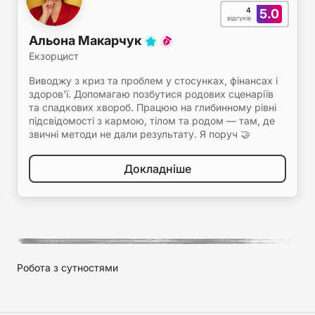
4
5.0
відгуків
Альона Макарчук
Екзорцист
Виводжу з криз та проблем у стосунках, фінансах і
здоров'ї. Допомагаю позбутися родових сценаріїв
та спадкових хвороб. Працюю на глибинному рівні
підсвідомості з кармою, тілом та родом — там, де
звичні методи не дали результату. Я поруч 🤝
Докладніше
Робота з сутностями