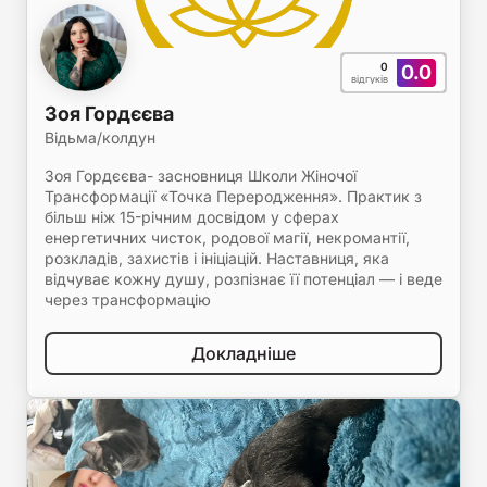
0
0.0
відгуків
Зоя Гордєєва
Відьма/колдун
Зоя Гордєєва- засновниця Школи Жіночої
Трансформації «Точка Переродження». Практик з
більш ніж 15-річним досвідом у сферах
енергетичних чисток, родової магії, некромантії,
розкладів, захистів і ініціацій. Наставниця, яка
відчуває кожну душу, розпізнає її потенціал — і веде
через трансформацію
Докладніше