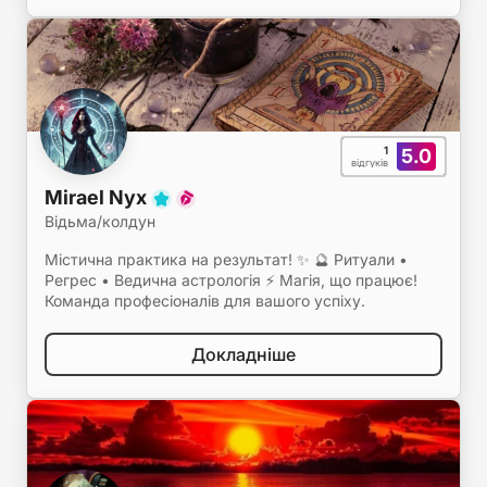
1
5.0
відгуків
Mirael Nyx
Відьма/колдун
Містична практика на результат! ✨ 🔮 Ритуали •
Регрес • Ведична астрологія ⚡ Магія, що працює!
Команда професіоналів для вашого успіху.
Докладніше