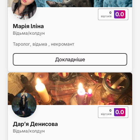
0
0.0
відгуків
Марія Іліна
Відьма/колдун
Таролог, відьма , некромант
Докладніше
0
0.0
відгуків
Дарʼя Денисова
Відьма/колдун