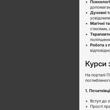
Психологі
допомагаю
Духовні т
усвідомле
Магічні т
стихіями, 
Терапевти
поліпшенн
Робота з
відповідно
Курси 
На порталі Пі
поглибленого
1. Початківці
Вступ до о
Прості пра