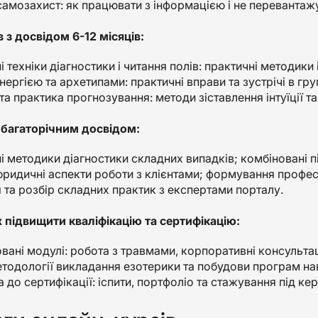
 самозахист: як працювати з інформацією і не перевантаж
в з досвідом 6-12 місяців:
 техніки діагностики і читання полів: практичні методики 
нергією та архетипами: практичні вправи та зустрічі в гр
та практика прогнозування: методи зіставлення інтуїції та
з багаторічним досвідом:
і методики діагностики складних випадків; комбіновані п
 юридичні аспекти роботи з клієнтами; формування профес
 та розбір складних практик з експертами порталу.
 підвищити кваліфікацію та сертифікацію:
вані модулі: робота з травмами, корпоративні консультаці
етодології викладання езотерики та побудови програм на
 до сертифікації: іспити, портфоліо та стажування під ке