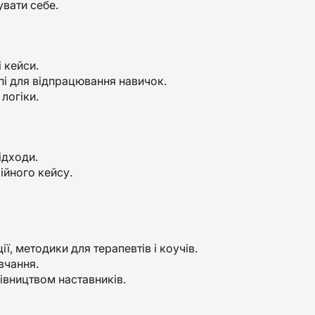
увати себе.
і кейси.
упі для відпрацювання навичок.
 логіки.
ідходи.
ійного кейсу.
ї, методики для терапевтів і коучів.
вчання.
рівництвом наставників.