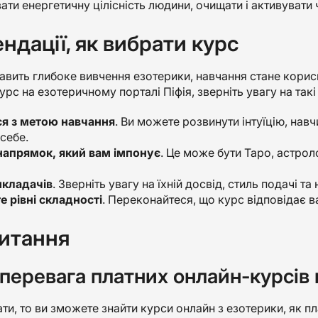
ти енергетичну цілісність людини, очищати і активувати 
ндації, як вибрати курс
авить глибоке вивчення езотерики, навчання стане кори
рс на езотеричному порталі Піфія, зверніть увагу на такі
я з метою навчання
. Ви можете розвинути інтуїцію, нав
себе.
напрямок, який вам імпонує
. Це може бути Таро, астроло
икладачів
. Зверніть увагу на їхній досвід, стиль подачі та
е рівні складності
. Переконайтеся, що курс відповідає в
питання
 перевага платних онлайн-курсів
и, то ви зможете знайти курси онлайн з езотерики, як пла