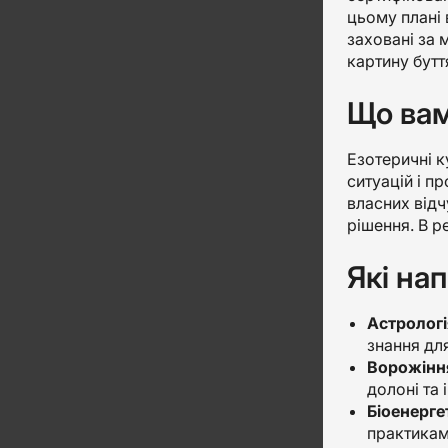
цьому плані 
заховані за 
картину бутт
Що вам
Езотеричні к
ситуацій і п
власних відч
рішення. В р
Які на
Астрологі
знання для
Ворожіння
долоні та 
Біоенерге
практиками