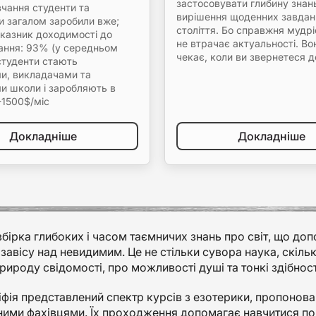
застосовувати глибину знан
вчання студенти та
вирішення щоденних завдан
и загалом заробили вже;
століття. Бо справжня мудрі
оказник доходимості до
не втрачає актуальності. Во
чання: 93% (у середньом
чекає, коли ви звернетеся до
студенти стають
и, викладачами та
и школи і заробляють в
-1500$/міс
Докладніше
Докладніше
збірка глибоких і часом таємничих знань про світ, що до
завісу над невидимим. Це не стільки сувора наука, скіль
рироду свідомості, про можливості душі та тонкі здібнос
іфія представлений спектр курсів з езотерики, пропоно
ими фахівцями. Їх проходження допомагає навчитися помі