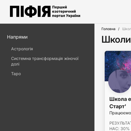
Головна
Школ
Школи 
Напрями
Астрологія
Системна трансформація жіночої
долі
Таро
Школа е
Старт'
Працюємо 
РЕЗУЛЬТА
НАС: 30% 