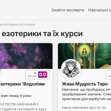
Знайти експерта
Навчальні 
и езотерики та їх курси
езотерики та їх курси
0
0.0
відгуків
ві
зотерики 'Водоліям
Жива Мудрість Таро
Навчання, що пробуджує інту
зазубрювання значень. Ств
вже понад 4 роки
практиком для майбутніх ма
ТИ ПІСЛЯ НАВЧАННЯ У
Наше навчання про те, як
студентів окуповують курс