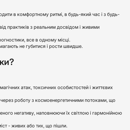
одити в комфортному ритмі, в будь-який час і з будь-
від практиків з реальним досвідом і живими
прогностики, все в одному місці.
омагають не губитися і рости швидше.
ики?
магічних атак, токсичних особистостей і життєвих
у через роботу з космоенергетичними потоками, що
еного негативу, наповнюючи їх світлою і гармонійною
іст - живих або тих, що пішли.