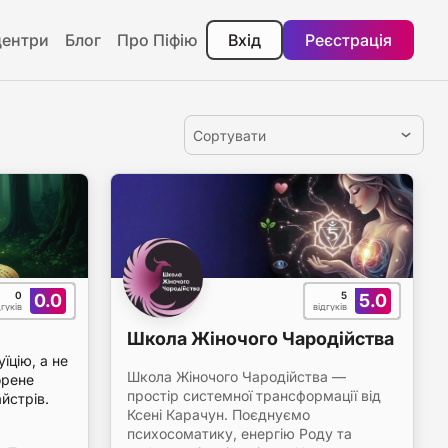
центри
Блог
Про Піфію
Вхід
Реєстрація
Сортувати
0
5
0.0
5.0
дгуків
відгуків
Школа Жіночого Чародійства
їцію, а не
Школа Жіночого Чародійства —
орене
простір системної трансформації від
йстрів.
Ксені Карачун. Поєднуємо
психосоматику, енергію Роду та