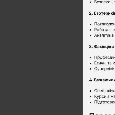
Безпека і
2. Езотерикі
Поглиблені
Робота з е
Аналітика 
3. Фахівців 
Професійн
Етичні та
Супервізія
4. Бажаючих
Спеціалізо
Курси з м
Підготовка