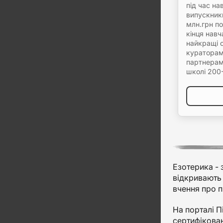
під час на
випускник
млн.грн п
кінця нав
найкращі 
кураторам
партнерам
школі 200
Езотерика - 
відкривають 
вчення про п
На порталі П
сертифікован