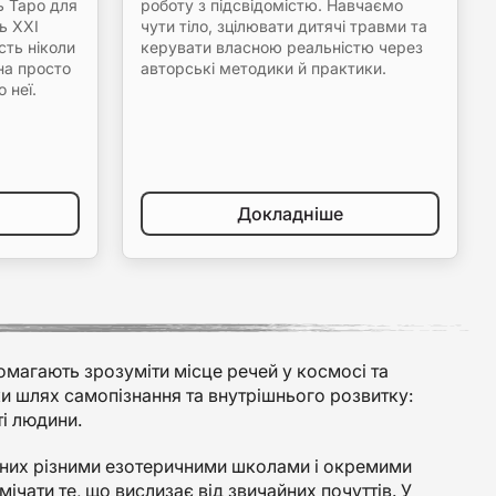
ь Таро для
роботу з підсвідомістю. Навчаємо
ь XXI
чути тіло, зцілювати дитячі травми та
сть ніколи
керувати власною реальністю через
на просто
авторські методики й практики.
 неї.
Докладніше
помагають зрозуміти місце речей у космосі та
ки шлях самопізнання та внутрішнього розвитку:
ті людини.
ваних різними езотеричними школами і окремими
чати те, що вислизає від звичайних почуттів. У