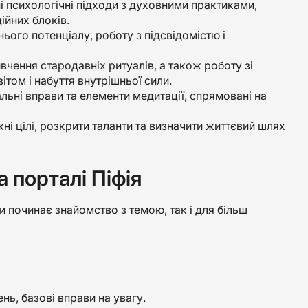
і психологічні підходи з духовними практиками,
ійних блоків.
ього потенціалу, роботу з підсвідомістю і
вчення стародавніх ритуалів, а також роботу зі
ітом і набуття внутрішньої сили.
альні вправи та елементи медитації, спрямовані на
ні цілі, розкрити таланти та визначити життєвий шлях
а порталі Піфія
ьки починає знайомство з темою, так і для більш
нь, базові вправи на увагу.