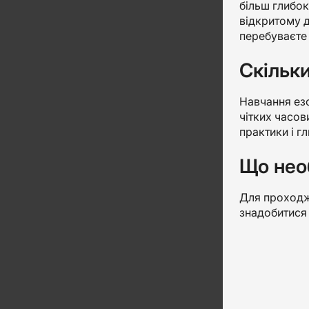
більш глибок
відкритому д
перебуваєте
Скільки
Навчання езо
чітких часов
практики і г
Що нео
Для проходже
знадобитися 