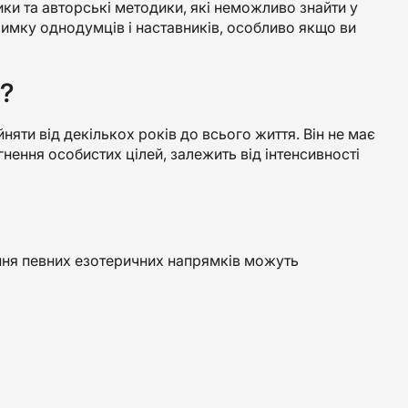
ики та авторські методики, які неможливо знайти у
имку однодумців і наставників, особливо якщо ви
і?
няти від декількох років до всього життя. Він не має
гнення особистих цілей, залежить від інтенсивності
ння певних езотеричних напрямків можуть