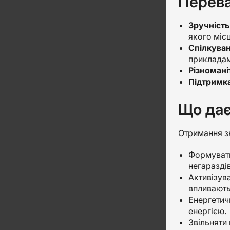
Перева
Зручність
якого місц
Спілкуван
прикладам
Різномані
Підтримка
Що дає
Отримання зн
Формувати
негараздів
Активізув
впливають 
Енергетич
енергією.
Звільняти 