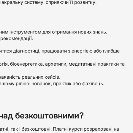
чакральну систему, сприяючи її розвитку.
сним інструментом для отримання нових знань.
 рекомендації:
читися діагностиці, працювати з енергією або глибше
гія, біоенергетика, архетипи, медитативні практики та
 наявність реальних кейсів.
ашому рівню: новачок, практик або фахівець.
 над безкоштовними?
тні, так і безкоштовні. Платні курси розраховані на