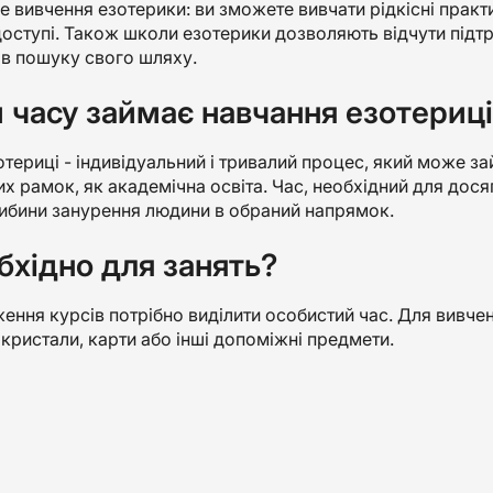
е вивчення езотерики: ви зможете вивчати рідкісні практ
оступі. Також школи езотерики дозволяють відчути підтр
 в пошуку свого шляху.
 часу займає навчання езотериц
териці - індивідуальний і тривалий процес, який може зай
их рамок, як академічна освіта. Час, необхідний для дося
либини занурення людини в обраний напрямок.
бхідно для занять?
ння курсів потрібно виділити особистий час. Для вивче
кристали, карти або інші допоміжні предмети.