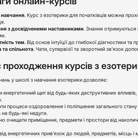
ги онлайн-курсів
 навчання
. Курс з езотерики для початківців можна прох
я.
ня з досвідченими наставниками
. Знання отримуються 
и.
тність тем
. Від основ інтуїції до глибокої діагностики та 
 та спільнота
. Чати, супервізії та зворотний зв’язок доп
 проходження курсів з езотер
ань у школі з навчання езотерики дозволяє:
 енергетичний щит від будь-яких деструктивних впливів, 
.
ати процеси оздоровлення і поліпшення загального стан
на будь-які недуги.
но очищати приміщення, предмети і простори від накопич
від енергетичних прив’язок до людей, предметів, місць і м