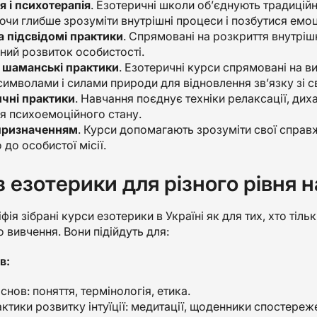
я і психотерапія
. Езотеричні школи об’єднують традиційн
чи глибше зрозуміти внутрішні процеси і позбутися емоц
а підсвідомі практики
. Спрямовані на розкриття внутрішн
ний розвиток особистості.
а шаманські практики
. Езотеричні курси спрямовані на ви
символами і силами природи для відновлення зв’язку зі св
чні практики
. Навчання поєднує техніки релаксації, дих
я психоемоційного стану.
 призначенням
. Курси допомагають зрозуміти свої справж
 до особистої місії.
з езотерики для різного рівня н
фія зібрані курси езотерики в Україні як для тих, хто тіл
 вивчення. Вони підійдуть для:
в:
снов: поняття, термінологія, етика.
ктики розвитку інтуїції: медитації, щоденники спостереже