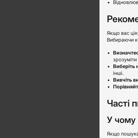
Відновлюва
Рекоме
Якщо вас цік
Вибираючи ку
Визначтес
зрозуміти 
Виберіть 
інші.
Вивчіть в
Порівняйт
Часті 
У чому
Якщо пошукат