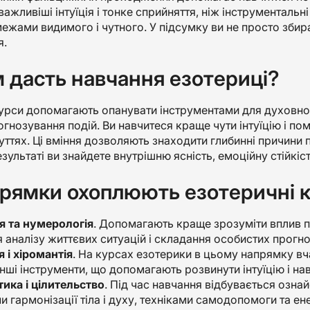
важливіші інтуїція і тонке сприйняття, ніж інструменталь
межами видимого і чутного. У підсумку ви не просто збира
я.
 дасть навчання езотериці?
урси допомагають опанувати інструментами для духовног
рогнозування подій. Ви навчитеся краще чути інтуїцію і по
уттях. Ці вміння дозволяють знаходити глибинні причини 
езультаті ви знайдете внутрішню ясність, емоційну стійкіс
прямки охоплюють езотеричні 
я та нумерологія
. Допомагають краще зрозуміти вплив п
 аналізу життєвих ситуацій і складання особистих прогно
 і хіромантія
. На курсах езотерики в цьому напрямку вча
інші інструменти, що допомагають розвинути інтуїцію і н
тика і цілительство
. Під час навчання відбувається озна
 гармонізації тіла і духу, техніками самодопомоги та ен