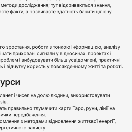
ні методи дослідження; тут відкриваються знання,
єте факти, а розвиваєте здатність бачити цілісну
о зростання, роботи з тонкою інформацією, аналізу
мічати приховані сигнали у відносинах, проектах і
проблем і вибудовувати більш усвідомлені, практичні
ть і відчутну користь у повсякденному житті та роботі.
курси
ланет і чисел на долю людини, використовувати
зів.
ть правильно тлумачити карти Таро, руни, лінії на
авички передбачення.
йомлення з методами відновлення життєвої енергії,
ергетичного захисту.