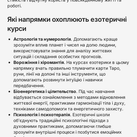
роботі.
Які напрямки охоплюють езотеричні
курси
Астрологія та нумерологія
. Допомагають краще
зрозуміти вплив планет і чисел на долю людини,
використовувати знання для аналізу життєвих
ситуацій і складання особистих прогнозів.
Ворожіння і хіромантія
. На курсах езотерики в цьому
напрямку вчать правильно тлумачити карти Таро,
руни, лінії на долоні та інші інструменти, що
допомагають розвинути інтуїцію і навички
передбачення.
Біоенергетика і цілительство
. Під час навчання
відбувається ознайомлення з методами відновлення
життєвої енергії, практиками гармонізації тіла і духу,
техніками самодопомоги та енергетичного захисту.
Психологія і психотерапія
. Езотеричні школи
об’єднують традиційні психологічні підходи з
духовними практиками, допомагаючи глибше
зрозуміти внутрішні процеси і позбутися емоційних