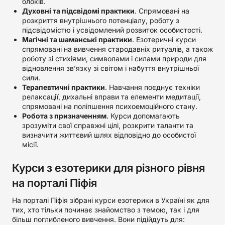
блоків.
Духовні та підсвідомі практики
. Спрямовані на
розкриття внутрішнього потенціалу, роботу з
підсвідомістю і усвідомлений розвиток особистості.
Магічні та шаманські практики
. Езотеричні курси
спрямовані на вивчення стародавніх ритуалів, а також
роботу зі стихіями, символами і силами природи для
відновлення зв’язку зі світом і набуття внутрішньої
сили.
Терапевтичні практики
. Навчання поєднує техніки
релаксації, дихальні вправи та елементи медитації,
спрямовані на поліпшення психоемоційного стану.
Робота з призначенням
. Курси допомагають
зрозуміти свої справжні цілі, розкрити таланти та
визначити життєвий шлях відповідно до особистої
місії.
Курси з езотерики для різного рівня
на порталі Піфія
На порталі Піфія зібрані курси езотерики в Україні як для
тих, хто тільки починає знайомство з темою, так і для
більш поглибленого вивчення. Вони підійдуть для: