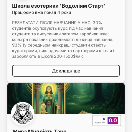
Школа езотерики 'Водоліям Старт'
Працюємо вже понад 4 роки
РЕЗУЛЬТАТИ ПІСЛЯ НАВЧАННЯ У НАС: 30%
студентів окуповують курс під час навчання
студенти та випускники загалом заробили вже;
млн.грн показник доходимості до кінця навчання:
93% (у середньом найкращі студенти стають
кураторами, викладачами та партнерами школи і
заробляють в школі 200-1500$/міс
Докладніше
0
0.0
відгуків
Жива Мудрість Таро