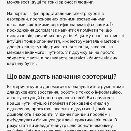
можливості душі та тонкі здібності людини.
На порталі Піфія представлений спектр курсів з
езотерики, пропонованих різними езотеричними
школами і окремими сертифікованими фахівцями. Їх
проходження допомагає навчитися помічати те, що
вислизає від звичайних почуттів. У цьому плані важливіші
інтуїція і тонке сприйняття, ніж інструментальні методи
дослідження; тут відкриваються знання, заховані за
межами видимого і чутного. У підсумку ви не просто
збираєте факти, а розвиваєте здатність бачити цілісну
картину буття.
Що вам дасть навчання езотериці?
Езотеричні курси допомагають опанувати інструментами
для духовного зростання, роботи з тонкою інформацією,
аналізу ситуацій і прогнозування подій. Ви навчитеся
краще чути інтуїцію і помічати приховані сигнали у
відносинах, проектах і власних відчуттях. Ці вміння
дозволяють знаходити глибинні причини проблем і
вибудовувати більш усвідомлені, практичні рішення. В
результаті ви знайдете внутрішню ясність, емоційну
стійкість і відчутну користь у повсякденному житті та