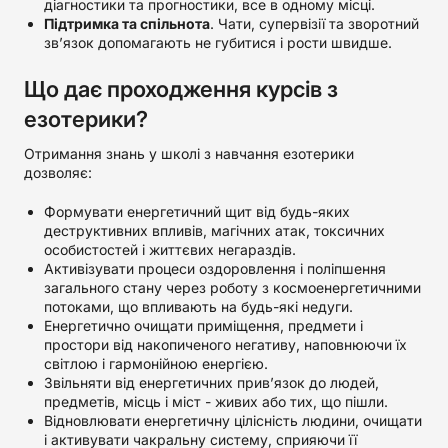
діагностики та прогностики, все в одному місці.
Підтримка та спільнота
. Чати, супервізії та зворотний
зв’язок допомагають не губитися і рости швидше.
Що дає проходження курсів з
езотерики?
Отримання знань у школі з навчання езотерики
дозволяє:
Формувати енергетичний щит від будь-яких
деструктивних впливів, магічних атак, токсичних
особистостей і життєвих негараздів.
Активізувати процеси оздоровлення і поліпшення
загального стану через роботу з космоенергетичними
потоками, що впливають на будь-які недуги.
Енергетично очищати приміщення, предмети і
простори від накопиченого негативу, наповнюючи їх
світлою і гармонійною енергією.
Звільняти від енергетичних прив’язок до людей,
предметів, місць і міст - живих або тих, що пішли.
Відновлювати енергетичну цілісність людини, очищати
і активувати чакральну систему, сприяючи її