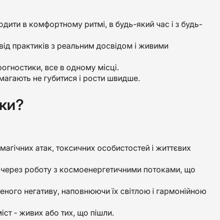
одити в комфортному ритмі, в будь-який час і з будь-
від практиків з реальним досвідом і живими
прогностики, все в одному місці.
омагають не губитися і рости швидше.
ики?
магічних атак, токсичних особистостей і життєвих
у через роботу з космоенергетичними потоками, що
еного негативу, наповнюючи їх світлою і гармонійною
іст - живих або тих, що пішли.