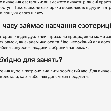
е вивчення езотерики: ви зможете вивчати рідкісні практ
оступі. Також школи езотерики дозволяють відчути підтр
 в пошуку свого шляху.
 часу займає навчання езотериц
териці - індивідуальний і тривалий процес, який може зай
их рамок, як академічна освіта. Час, необхідний для дося
либини занурення людини в обраний напрямок.
бхідно для занять?
ння курсів потрібно виділити особистий час. Для вивче
кристали, карти або інші допоміжні предмети.