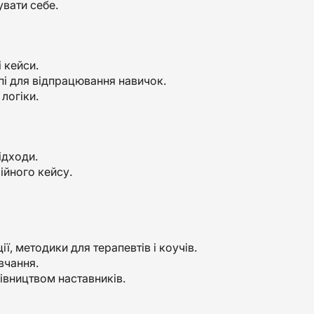
увати себе.
і кейси.
упі для відпрацювання навичок.
 логіки.
ідходи.
ійного кейсу.
ї, методики для терапевтів і коучів.
вчання.
рівництвом наставників.