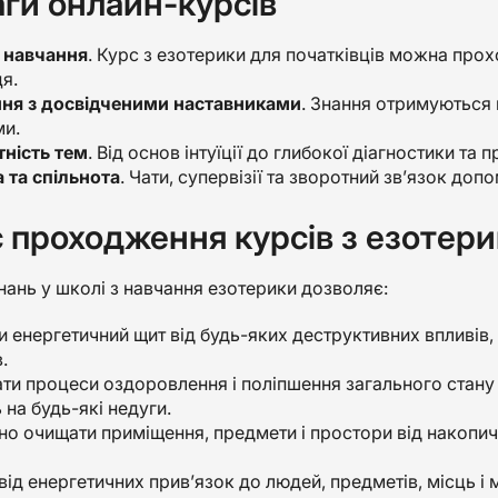
ги онлайн-курсів
 навчання
. Курс з езотерики для початківців можна прох
я.
ня з досвідченими наставниками
. Знання отримуються 
и.
тність тем
. Від основ інтуїції до глибокої діагностики та 
 та спільнота
. Чати, супервізії та зворотний зв’язок доп
 проходження курсів з езотер
ань у школі з навчання езотерики дозволяє:
 енергетичний щит від будь-яких деструктивних впливів, 
.
ати процеси оздоровлення і поліпшення загального стан
на будь-які недуги.
но очищати приміщення, предмети і простори від накопич
від енергетичних прив’язок до людей, предметів, місць і м