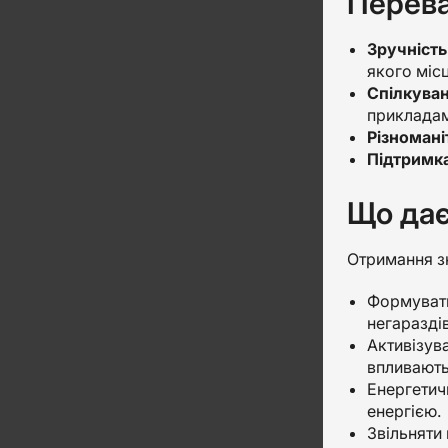
Перева
Зручність
якого місц
Спілкуван
прикладам
Різномані
Підтримка
Що дає
Отримання зн
Формувати
негараздів
Активізув
впливають 
Енергетич
енергією.
Звільняти 