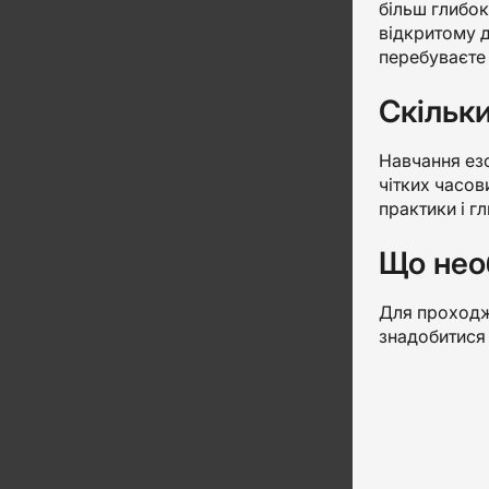
більш глибок
відкритому д
перебуваєте
Скільки
Навчання езо
чітких часов
практики і г
Що нео
Для проходже
знадобитися 