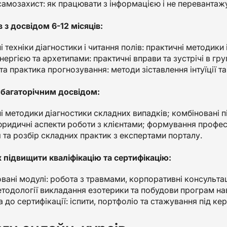
 самозахист: як працювати з інформацією і не перевантаж
в з досвідом 6-12 місяців:
 техніки діагностики і читання полів: практичні методики 
нергією та архетипами: практичні вправи та зустрічі в гр
та практика прогнозування: методи зіставлення інтуїції та
з багаторічним досвідом:
і методики діагностики складних випадків; комбіновані п
 юридичні аспекти роботи з клієнтами; формування профес
 та розбір складних практик з експертами порталу.
 підвищити кваліфікацію та сертифікацію:
вані модулі: робота з травмами, корпоративні консультаці
етодології викладання езотерики та побудови програм на
 до сертифікації: іспити, портфоліо та стажування під ке