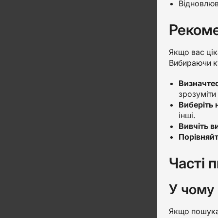
Відновлюва
Рекоме
Якщо вас цік
Вибираючи ку
Визначтес
зрозуміти 
Виберіть 
інші.
Вивчіть в
Порівняйт
Часті 
У чому
Якщо пошукат