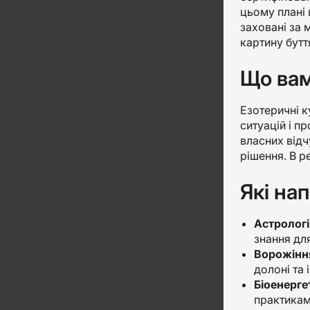
цьому плані 
заховані за 
картину бутт
Що вам
Езотеричні к
ситуацій і п
власних відч
рішення. В р
Які на
Астрологі
знання для
Ворожіння
долоні та 
Біоенерге
практиками