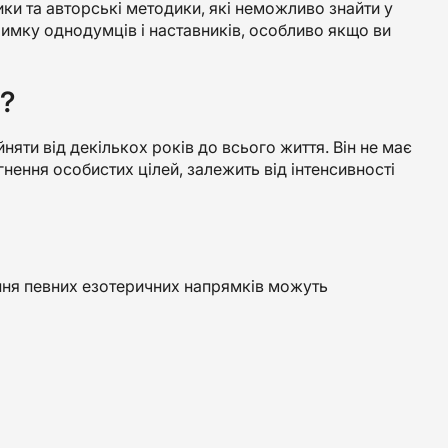
ики та авторські методики, які неможливо знайти у
имку однодумців і наставників, особливо якщо ви
і?
няти від декількох років до всього життя. Він не має
гнення особистих цілей, залежить від інтенсивності
ння певних езотеричних напрямків можуть