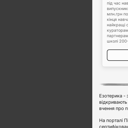
під час на
випускник
млн.грн п
кінця нав
найкращі 
кураторам
партнерам
школі 200
Езотерика - 
відкривають 
вчення про п
На порталі П
сертифікован