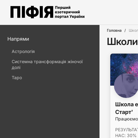
Головна
Школ
Школи 
Напрями
Астрологія
Системна трансформація жіночої
долі
Таро
Школа е
Старт'
Працюємо 
РЕЗУЛЬТА
НАС: 30% 