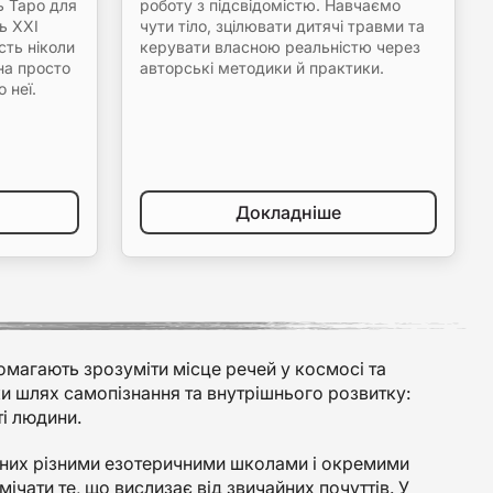
ь Таро для
роботу з підсвідомістю. Навчаємо
ь XXI
чути тіло, зцілювати дитячі травми та
сть ніколи
керувати власною реальністю через
на просто
авторські методики й практики.
 неї.
Докладніше
помагають зрозуміти місце речей у космосі та
ки шлях самопізнання та внутрішнього розвитку:
ті людини.
ваних різними езотеричними школами і окремими
чати те, що вислизає від звичайних почуттів. У