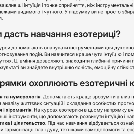
важливіші інтуїція і тонке сприйняття, ніж інструменталь
межами видимого і чутного. У підсумку ви не просто збира
я.
 дасть навчання езотериці?
урси допомагають опанувати інструментами для духовног
рогнозування подій. Ви навчитеся краще чути інтуїцію і по
уттях. Ці вміння дозволяють знаходити глибинні причини 
езультаті ви знайдете внутрішню ясність, емоційну стійкіс
прямки охоплюють езотеричні 
я та нумерологія
. Допомагають краще зрозуміти вплив п
 аналізу життєвих ситуацій і складання особистих прогно
 і хіромантія
. На курсах езотерики в цьому напрямку вча
інші інструменти, що допомагають розвинути інтуїцію і н
тика і цілительство
. Під час навчання відбувається озна
 гармонізації тіла і духу, техніками самодопомоги та ен