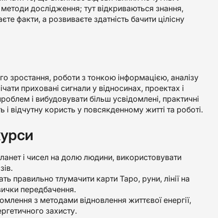
ні методи дослідження; тут відкриваються знання,
єте факти, а розвиваєте здатність бачити цілісну
о зростання, роботи з тонкою інформацією, аналізу
мічати приховані сигнали у відносинах, проектах і
проблем і вибудовувати більш усвідомлені, практичні
ть і відчутну користь у повсякденному житті та роботі.
курси
ланет і чисел на долю людини, використовувати
зів.
ть правильно тлумачити карти Таро, руни, лінії на
авички передбачення.
йомлення з методами відновлення життєвої енергії,
ергетичного захисту.