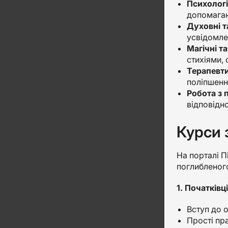
Психологі
допомагаю
Духовні т
усвідомле
Магічні т
стихіями, 
Терапевти
поліпшенн
Робота з
відповідно
Курси 
На порталі Пі
поглибленого
1. Початківці
Вступ до о
Прості пра