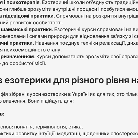
я і психотерапія
. Езотеричні школи об’єднують традиційн
чи глибше зрозуміти внутрішні процеси і позбутися емоц
а підсвідомі практики
. Спрямовані на розкриття внутрішн
ний розвиток особистості.
а шаманські практики
. Езотеричні курси спрямовані на ви
символами і силами природи для відновлення зв’язку зі св
чні практики
. Навчання поєднує техніки релаксації, дих
я психоемоційного стану.
 призначенням
. Курси допомагають зрозуміти свої справж
 до особистої місії.
з езотерики для різного рівня н
фія зібрані курси езотерики в Україні як для тих, хто тіл
 вивчення. Вони підійдуть для:
в:
снов: поняття, термінологія, етика.
ктики розвитку інтуїції: медитації, щоденники спостереже