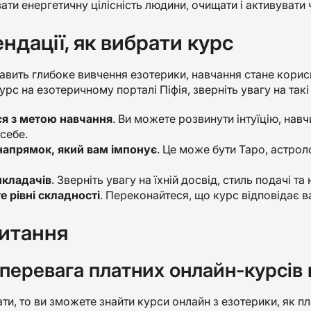
ти енергетичну цілісність людини, очищати і активувати 
ндації, як вибрати курс
авить глибоке вивчення езотерики, навчання стане кори
рс на езотеричному порталі Піфія, зверніть увагу на такі
я з метою навчання
. Ви можете розвинути інтуїцію, нав
себе.
напрямок, який вам імпонує
. Це може бути Таро, астроло
икладачів
. Зверніть увагу на їхній досвід, стиль подачі та
е рівні складності
. Переконайтеся, що курс відповідає в
питання
 перевага платних онлайн-курсів
и, то ви зможете знайти курси онлайн з езотерики, як пла