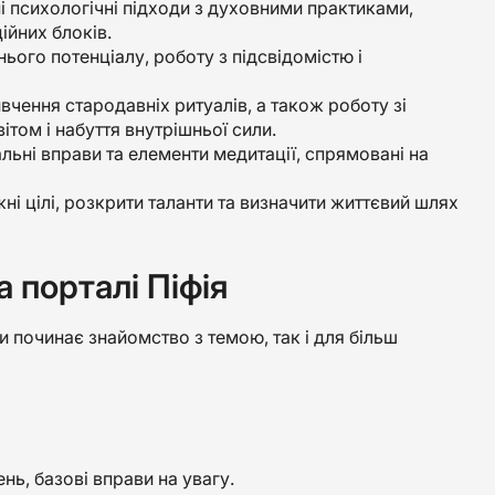
і психологічні підходи з духовними практиками,
ійних блоків.
ього потенціалу, роботу з підсвідомістю і
вчення стародавніх ритуалів, а також роботу зі
ітом і набуття внутрішньої сили.
альні вправи та елементи медитації, спрямовані на
ні цілі, розкрити таланти та визначити життєвий шлях
а порталі Піфія
ьки починає знайомство з темою, так і для більш
нь, базові вправи на увагу.