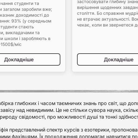
застосовувати глибину знан
вчання студенти та
вирішення щоденних завдан
и загалом заробили вже;
століття. Бо справжня мудрі
оказник доходимості до
не втрачає актуальності. Во
чання: 93% (у середньом
чекає, коли ви звернетеся до
студенти стають
и, викладачами та
и школи і заробляють в
-1500$/міс
Докладніше
Докладніше
збірка глибоких і часом таємничих знань про світ, що до
завісу над невидимим. Це не стільки сувора наука, скіль
рироду свідомості, про можливості душі та тонкі здібнос
іфія представлений спектр курсів з езотерики, пропоно
ими фахівцями. Їх проходження допомагає навчитися помі