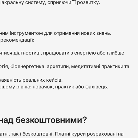
чакральну систему, сприяючи її розвитку.
сним інструментом для отримання нових знань.
 рекомендації:
читися діагностиці, працювати з енергією або глибше
гія, біоенергетика, архетипи, медитативні практики та
 наявність реальних кейсів.
ашому рівню: новачок, практик або фахівець.
 над безкоштовними?
тні, так і безкоштовні. Платні курси розраховані на