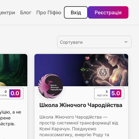
центри
Блог
Про Піфію
Вхід
Реєстрація
Сортувати
0
5
0.0
5.0
дгуків
відгуків
Школа Жіночого Чародійства
їцію, а не
Школа Жіночого Чародійства —
орене
простір системної трансформації від
йстрів.
Ксені Карачун. Поєднуємо
психосоматику, енергію Роду та