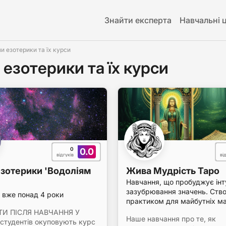
Знайти експерта
Навчальні 
и езотерики та їх курси
езотерики та їх курси
0
0.0
відгуків
ві
зотерики 'Водоліям
Жива Мудрість Таро
Навчання, що пробуджує інту
зазубрювання значень. Ств
вже понад 4 роки
практиком для майбутніх ма
ТИ ПІСЛЯ НАВЧАННЯ У
Наше навчання про те, як
студентів окуповують курс