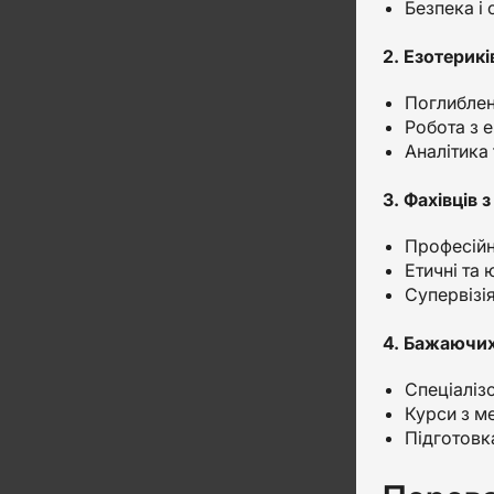
Безпека і
2. Езотерикі
Поглиблені
Робота з е
Аналітика 
3. Фахівців 
Професійн
Етичні та
Супервізія
4. Бажаючих
Спеціалізо
Курси з м
Підготовка