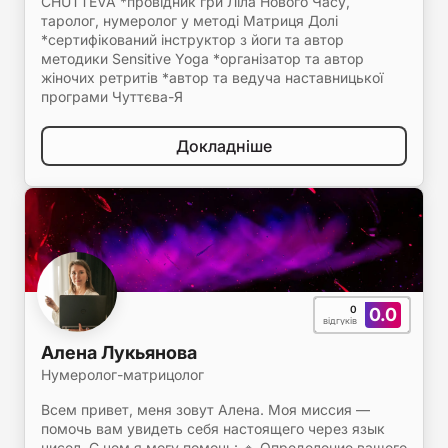
CHUTTEVA *провідник гри Ліла Нового Часу,
таролог, нумеролог у методі Матриця Долі
*сертифікований інструктор з йоги та автор
методики Sensitive Yoga *організатор та автор
жіночих ретритів *автор та ведуча наставницької
програми Чуттєва-Я
Докладніше
0
0.0
відгуків
Алена Лукьянова
Нумеролог-матрицолог
Всем привет, меня зовут Алена. Моя миссия —
помочь вам увидеть себя настоящего через язык
чисел. С чем я могу помочь: 🔹 Определение вашего