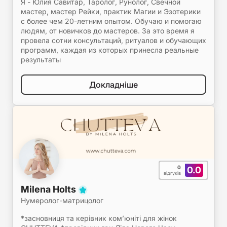
Я - Юлия Савитар, Таролог, Рунолог, Свечной
мастер, мастер Рейки, практик Магии и Эзотерики
с более чем 20-летним опытом. Обучаю и помогаю
людям, от новичков до мастеров. За это время я
провела сотни консультаций, ритуалов и обучающих
программ, каждая из которых принесла реальные
результаты
Докладніше
0
0.0
відгуків
Milena Holts
Нумеролог-матрицолог
*засновниця та керівник комʼюніті для жінок