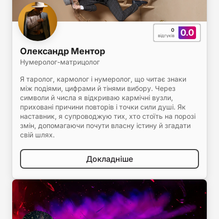
0
0.0
відгуків
Олександр Ментор
Нумеролог-матрицолог
Я таролог, кармолог і нумеролог, що читає знаки
між подіями, цифрами й тінями вибору. Через
символи й числа я відкриваю кармічні вузли,
приховані причини повторів і точки сили душі. Як
наставник, я супроводжую тих, хто стоїть на порозі
змін, допомагаючи почути власну істину й згадати
свій шлях.
Докладніше