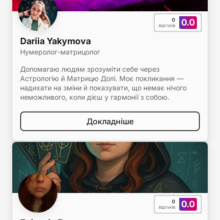
0
0.0
відгуків
Dariia Yakymova
Нумеролог-матрицолог
Допомагаю людям зрозуміти себе через
Астрологію й Матрицю Долі. Моє покликання —
надихати на зміни й показувати, що немає нічого
неможливого, коли дієш у гармонії з собою.
Докладніше
0
0.0
відгуків