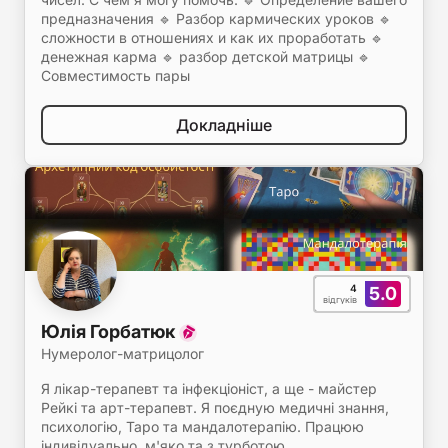
предназначения 🔹 Разбор кармических уроков 🔹
сложности в отношениях и как их проработать 🔹
денежная карма 🔹 разбор детской матрицы 🔹
Совместимость пары
Докладніше
4
5.0
відгуків
Юлія Горбатюк
Нумеролог-матрицолог
Я лікар-терапевт та інфекціоніст, а ще - майстер
Рейкі та арт-терапевт. Я поєдную медичні знання,
психологію, Таро та мандалотерапію. Працюю
індивідуально, м'яко та з турботою.