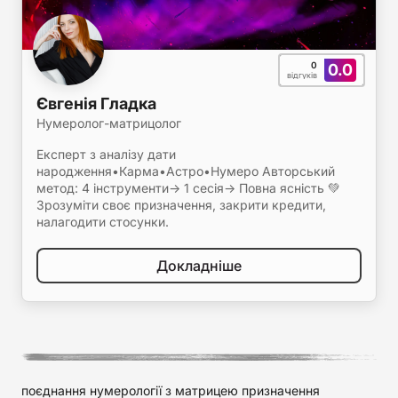
0
0.0
відгуків
Євгенія Гладка
Нумеролог-матрицолог
Експерт з аналізу дати
народження•Карма•Астро•Нумеро Авторський
метод: 4 інструменти-> 1 сесія-> Повна ясність 💚
Зрозуміти своє призначення, закрити кредити,
налагодити стосунки.
Докладніше
поєднання нумерології з матрицею призначення