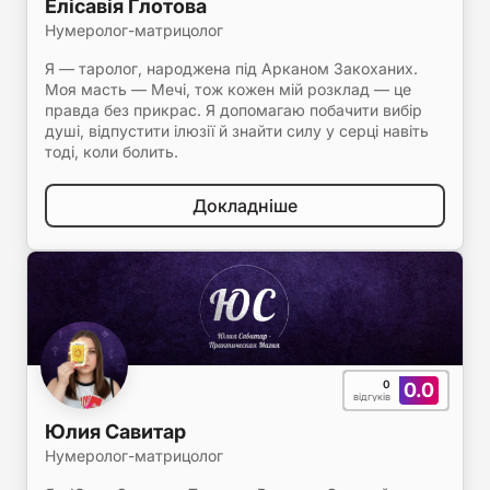
Елісавія Глотова
Нумеролог-матрицолог
Я — таролог, народжена під Арканом Закоханих.
Моя масть — Мечі, тож кожен мій розклад — це
правда без прикрас. Я допомагаю побачити вибір
душі, відпустити ілюзії й знайти силу у серці навіть
тоді, коли болить.
Докладніше
0
0.0
відгуків
Юлия Савитар
Нумеролог-матрицолог