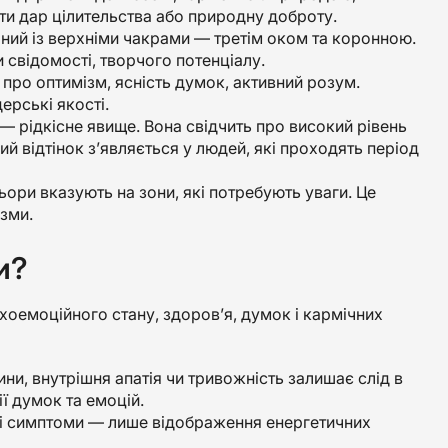
ти дар цілительства або природну доброту.
ний із верхніми чакрами — третім оком та коронною.
и свідомості, творчого потенціалу.
про оптимізм, ясність думок, активний розум.
ерські якості.
— рідкісне явище. Вона свідчить про високий рівень
ий відтінок з’являється у людей, які проходять період
ьори вказують на зони, які потребують уваги. Це
ізми.
и?
оемоційного стану, здоров’я, думок і кармічних
ни, внутрішня апатія чи тривожність залишає слід в
ї думок та емоцій.
ні симптоми — лише відображення енергетичних