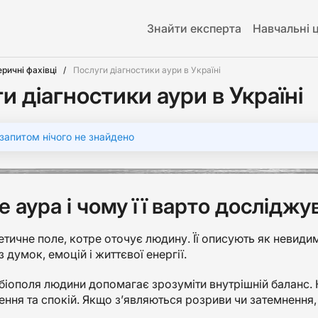
Знайти експерта
Навчальні 
еричні фахівці
Послуги діагностики аури в Україні
и діагностики аури в Україні
запитом нічого не знайдено
е аура і чому її варто досліджу
етичне поле, котре оточує людину. Її описують як невиди
 думок, емоцій і життєвої енергії.
біополя людини допомагає зрозуміти внутрішній баланс. К
ення та спокій. Якщо з’являються розриви чи затемнення, 