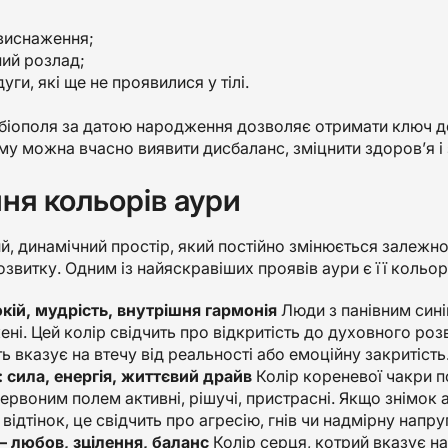
виснаження;
ий розлад;
дуги, які ще не проявилися у тілі.
біополя за датою народження дозволяє отримати ключ до
у можна вчасно виявити дисбаланс, зміцнити здоров’я і 
ня кольорів аури
, динамічний простір, який постійно змінюється залежно 
звитку. Одним із найяскравіших проявів аури є її кольор
окій, мудрість, внутрішня гармонія
Люди з панівним сині
ні. Цей колір свідчить про відкритість до духовного розв
ь вказує на втечу від реальності або емоційну закритість
 сила, енергія, життєвий драйв
Колір кореневої чакри п
ервоним полем активні, рішучі, пристрасні. Якщо знімок
відтінок, це свідчить про агресію, гнів чи надмірну напру
 любов, зцілення, баланс
Колір серця, котрий вказує на