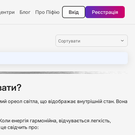
центри
Блог
Про Піфію
Вхід
Реєстрація
Сортувати
вати?
мий ореол світла, що відображає внутрішній стан. Вона
оли енергія гармонійна, відчувається легкість,
це свідчить про: