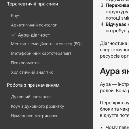
Терапевтичні практики
Переживає
структуру.
Kоуч
потоці змі
Відчуває 
Архетипічний психолог
потребує у
Аура-діагност
Діагностика 
Ментор з емоційного інтелекту (EQ)
енергетичног
Метафоричний картотерапевт
ресурсів орг
Психосоматик
Аура я
Холістичний аналітик
Аура — інстр
Робота з призначенням
ролей. Вона 
Духовний наставник
Перевірка ау
Коуч з духовного розвитку
блоки та чак
відчуття пот
Нумеролог-матрицолог
Чому певн