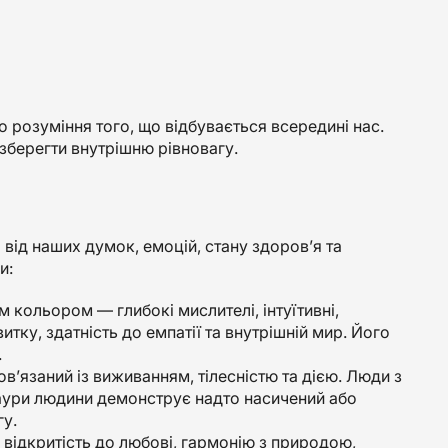
 розуміння того, що відбувається всередині нас.
зберегти внутрішню рівновагу.
від наших думок, емоцій, стану здоров’я та
и:
м кольором — глибокі мислителі, інтуїтивні,
итку, здатність до емпатії та внутрішній мир. Його
.
ов’язаний із виживанням, тілесністю та дією. Люди з
 аури людини демонструє надто насичений або
гу.
 відкритість до любові, гармонію з природою,