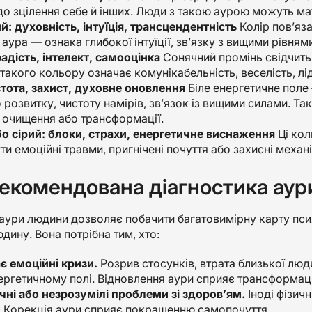
 до зцілення себе й інших. Люди з такою аурою можуть ма
й: духовність, інтуїція, трансцендентність
Колір пов’яза
аура — ознака глибокої інтуїції, зв’язку з вищими рівням
адість, інтелект, самооцінка
Сонячний промінь свідчить 
такого кольору означає комунікабельність, веселість, лід
стота, захист, духовне оновлення
Біле енергетичне поле 
розвитку, чистоту намірів, зв’язок із вищими силами. Так
 очищення або трансформації.
о сірий: блоки, страхи, енергетичне виснаження
Ці кол
и емоційні травми, пригнічені почуття або захисні механ
екомендована діагностика аур
аури людини дозволяє побачити багатовимірну карту псих
юдину. Вона потрібна тим, хто:
 емоційні кризи.
Розрив стосунків, втрата близької люди
нергетичному полі. Відновлення аури сприяє трансформаці
чні або незрозумілі проблеми зі здоров’ям.
Іноді фізич
 Корекція аури сприяє покращенню самопочуття.