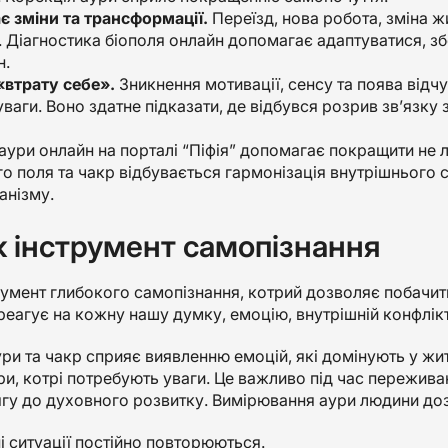
 зміни та трансформації.
Переїзд, нова робота, зміна ж
 Діагностика біополя онлайн допомагає адаптуватися, збе
н.
«втрату себе».
Зникнення мотивації, сенсу та поява відч
ваги. Воно здатне підказати, де відбувся розрив зв’язку 
аури онлайн на порталі “Піфія” допомагає покращити не л
о поля та чакр відбувається гармонізація внутрішнього с
анізму.
к інструмент самопізнання
умент глибокого самопізнання, котрий дозволяє побачити
реагує на кожну нашу думку, емоцію, внутрішній конфлікт
ри та чакр сприяє виявленню емоцій, які домінують у жит
ри, котрі потребують уваги. Це важливо під час переживанн
ягу до духовного розвитку. Вимірювання аури людини до
і ситуації постійно повторюються.