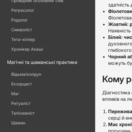
Провідник осознаних снів
здатність
Регресолог
Фіолетови
Фіолетова 
Родолог
Жовтий: р
Символіст
Наявність 
Білий: чи
Тета-хіллер
духовного 
Хронікер Акаші
глибокого
Чорний аб
Магічні та шаманські практики
можуть бут
Відьма/колдун
Кому р
Екзорцист
Діагностика 
Маг
впливів на л
Ритуаліст
Переживає
Талісманіст
серці й е
Шаман
Має хроні
порушень.