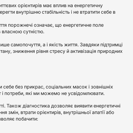
иттєвих орієнтирів має вплив на енергетичну
регти внутрішню стабільність і не втратити себе в
уття порожнечі означає, що енергетичне поле
з власною сутністю.
ише самопочуття, а і якість життя. Завдяки підтримці
тану, зниження рівня стресу й активізація природних
 себе без прикрас, соціальних масок і зовнішніх
 і потреби, які ми можемо не усвідомлювати.
ті. Також діагностика дозволяє виявити енергетичні
я змін, втрати орієнтирів, внутрішньої апатії або
зволяє побачити: