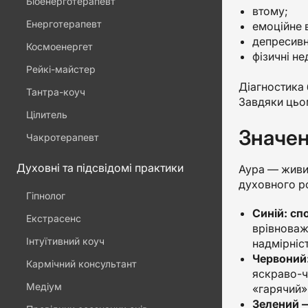
Біоенерготерапевт
втому;
Енерготерапевт
емоційне 
депресивн
Космоенергет
фізичні не
Рейкі-майстер
Діагностика 
Тантра-коуч
Завдяки цьом
Цілитель
Значен
Чакротерапевт
Духовні та підсвідомі практики
Аура — живий
духовного ро
Гіпнолог
Синій: сп
Екстрасенс
врівноваже
Інтуїтивний коуч
надмірніст
Червоний:
Кармічний консультант
яскраво-ч
Медіум
«гарячий» 
Зелений —