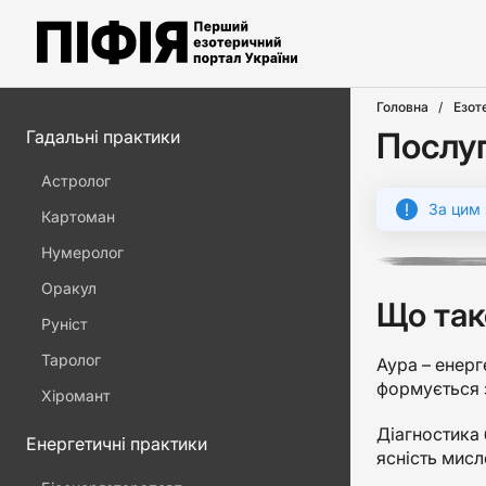
Головна
Езот
Послуг
Гадальні практики
Астролог
За цим 
Картоман
Нумеролог
Оракул
Що так
Руніст
Таролог
Аура – енерг
формується з
Хіромант
Діагностика 
Енергетичні практики
ясність мисл