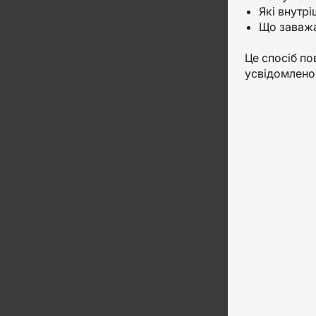
Які внутр
Що заважа
Це спосіб по
усвідомлено