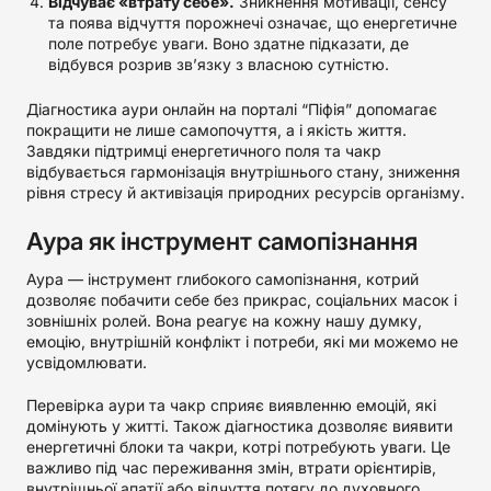
Відчуває «втрату себе».
Зникнення мотивації, сенсу
та поява відчуття порожнечі означає, що енергетичне
поле потребує уваги. Воно здатне підказати, де
відбувся розрив зв’язку з власною сутністю.
Діагностика аури онлайн на порталі “Піфія” допомагає
покращити не лише самопочуття, а і якість життя.
Завдяки підтримці енергетичного поля та чакр
відбувається гармонізація внутрішнього стану, зниження
рівня стресу й активізація природних ресурсів організму.
Аура як інструмент самопізнання
Аура — інструмент глибокого самопізнання, котрий
дозволяє побачити себе без прикрас, соціальних масок і
зовнішніх ролей. Вона реагує на кожну нашу думку,
емоцію, внутрішній конфлікт і потреби, які ми можемо не
усвідомлювати.
Перевірка аури та чакр сприяє виявленню емоцій, які
домінують у житті. Також діагностика дозволяє виявити
енергетичні блоки та чакри, котрі потребують уваги. Це
важливо під час переживання змін, втрати орієнтирів,
внутрішньої апатії або відчуття потягу до духовного