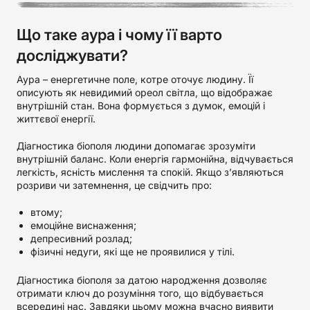
Що таке аура і чому її варто
досліджувати?
Аура – енергетичне поле, котре оточує людину. Її
описують як невидимий ореол світла, що відображає
внутрішній стан. Вона формується з думок, емоцій і
життєвої енергії.
Діагностика біополя людини допомагає зрозуміти
внутрішній баланс. Коли енергія гармонійна, відчувається
легкість, ясність мислення та спокій. Якщо з’являються
розриви чи затемнення, це свідчить про:
втому;
емоційне виснаження;
депресивний розлад;
фізичні недуги, які ще не проявилися у тілі.
Діагностика біополя за датою народження дозволяє
отримати ключ до розуміння того, що відбувається
всередині нас. Завдяки цьому можна вчасно виявити