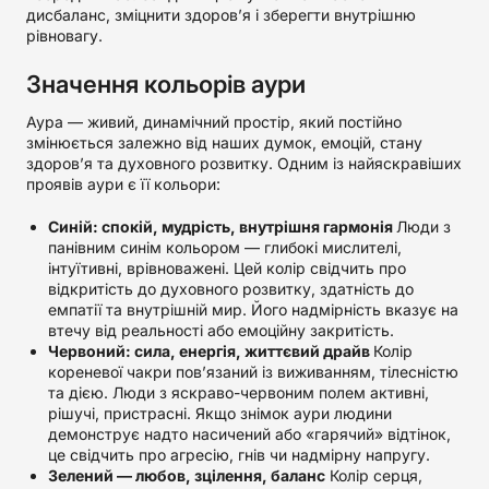
дисбаланс, зміцнити здоров’я і зберегти внутрішню
рівновагу.
Значення кольорів аури
Аура — живий, динамічний простір, який постійно
змінюється залежно від наших думок, емоцій, стану
здоров’я та духовного розвитку. Одним із найяскравіших
проявів аури є її кольори:
Синій: спокій, мудрість, внутрішня гармонія
Люди з
панівним синім кольором — глибокі мислителі,
інтуїтивні, врівноважені. Цей колір свідчить про
відкритість до духовного розвитку, здатність до
емпатії та внутрішній мир. Його надмірність вказує на
втечу від реальності або емоційну закритість.
Червоний: сила, енергія, життєвий драйв
Колір
кореневої чакри пов’язаний із виживанням, тілесністю
та дією. Люди з яскраво-червоним полем активні,
рішучі, пристрасні. Якщо знімок аури людини
демонструє надто насичений або «гарячий» відтінок,
це свідчить про агресію, гнів чи надмірну напругу.
Зелений — любов, зцілення, баланс
Колір серця,