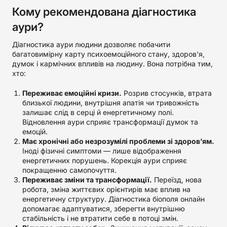
Кому рекомендована діагностика
аури?
Діагностика аури людини дозволяє побачити
багатовимірну карту психоемоційного стану, здоров’я,
думок і кармічних впливів на людину. Вона потрібна тим,
хто:
Переживає емоційні кризи.
Розрив стосунків, втрата
близької людини, внутрішня апатія чи тривожність
залишає слід в серці й енергетичному полі.
Відновлення аури сприяє трансформації думок та
емоцій.
Має хронічні або незрозумілі проблеми зі здоров’ям.
Іноді фізичні симптоми — лише відображення
енергетичних порушень. Корекція аури сприяє
покращенню самопочуття.
Переживає зміни та трансформації.
Переїзд, нова
робота, зміна життєвих орієнтирів має вплив на
енергетичну структуру. Діагностика біополя онлайн
допомагає адаптуватися, зберегти внутрішню
стабільність і не втратити себе в потоці змін.