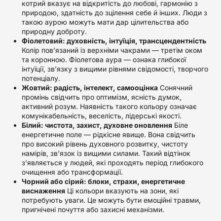
котрий вказує на відкритість до любові, гармонію з
природою, здатність до зцілення себе й інших. Люди з
такою аурою можуть мати дар цілительства або
природну доброту.
Фіолетовий: духовність, інтуїція, трансцендентність
Колір пов’язаний із верхніми чакрами — третім оком
та коронною. Фіолетова аура — ознака глибокої
інтуїції, зв’язку з вищими рівнями свідомості, творчого
потенціалу.
Жовтий: радість, інтелект, самооцінка
Сонячний
промінь свідчить про оптимізм, ясність думок,
активний розум. Наявність такого кольору означає
комунікабельність, веселість, лідерські якості.
Білий: чистота, захист, духовне оновлення
Біле
енергетичне поле — рідкісне явище. Вона свідчить
про високий рівень духовного розвитку, чистоту
намірів, зв’язок із вищими силами. Такий відтінок
з’являється у людей, які проходять період глибокого
очищення або трансформації.
Чорний або сірий: блоки, страхи, енергетичне
виснаження
Ці кольори вказують на зони, які
потребують уваги. Це можуть бути емоційні травми,
пригнічені почуття або захисні механізми.