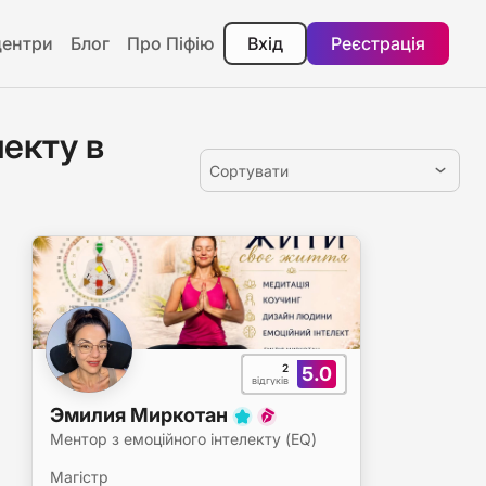
центри
Блог
Про Піфію
Вхід
Реєстрація
екту в
Сортувати
2
5.0
відгуків
Эмилия Миркотан
Ментор з емоційного інтелекту (EQ)
Магістр