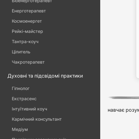
Біоенерготерапевт
Енерготерапевт
Космоенергет
Рейкі-майстер
Тантра-коуч
Цілитель
Чакротерапевт
Духовні та підсвідомі практики
Гіпнолог
Екстрасенс
Інтуїтивний коуч
навчає розум
Кармічний консультант
Медіум