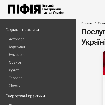
Головна
Езот
Послуг
Гадальні практики
Астролог
Україн
Картоман
Нумеролог
Оракул
Руніст
Таролог
Хіромант
Енергетичні практики