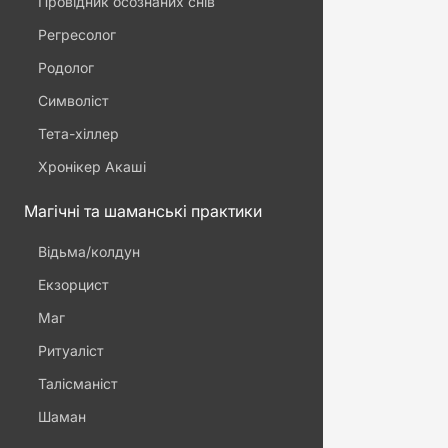
Провідник осознаних снів
Регресолог
Родолог
Символіст
Тета-хіллер
Хронікер Акаші
Магічні та шаманські практики
Відьма/колдун
Екзорцист
Маг
Ритуаліст
Талісманіст
Шаман