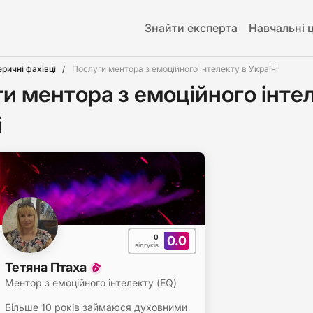
Знайти експерта
Навчальні 
еричні фахівці
Послуги ментора з емоційного інтелекту в Україні
и ментора з емоційного інтел
і
0
0.0
відгуків
Тетяна Птаха
Ментор з емоційного інтелекту (EQ)
Більше 10 років займаюся духовними