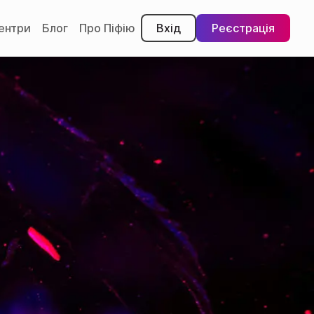
центри
Блог
Про Піфію
Вхід
Реєстрація