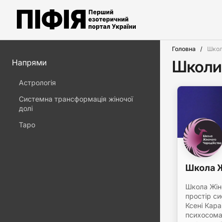
Головна
Школ
Школи 
Напрями
Астрологія
Системна трансформація жіночої
долі
Таро
Школа Ж
Школа Жін
простір си
Ксені Кар
психосома