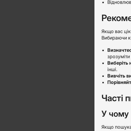
Відновлюва
Рекоме
Якщо вас цік
Вибираючи ку
Визначтес
зрозуміти 
Виберіть 
інші.
Вивчіть в
Порівняйт
Часті 
У чому
Якщо пошукат