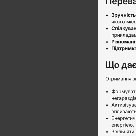
Перева
Зручність
якого місц
Спілкуван
прикладам
Різномані
Підтримка
Що дає
Отримання зн
Формувати
негараздів
Активізув
впливають 
Енергетич
енергією.
Звільняти 