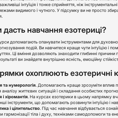
важливіші інтуїція і тонке сприйняття, ніж інструменталь
межами видимого і чутного. У підсумку ви не просто збира
я.
 дасть навчання езотериці?
урси допомагають опанувати інструментами для духовног
рогнозування подій. Ви навчитеся краще чути інтуїцію і по
уттях. Ці вміння дозволяють знаходити глибинні причини 
езультаті ви знайдете внутрішню ясність, емоційну стійкіс
прямки охоплюють езотеричні 
я та нумерологія
. Допомагають краще зрозуміти вплив п
 аналізу життєвих ситуацій і складання особистих прогно
 і хіромантія
. На курсах езотерики в цьому напрямку вча
інші інструменти, що допомагають розвинути інтуїцію і н
тика і цілительство
. Під час навчання відбувається озна
 гармонізації тіла і духу, техніками самодопомоги та ен