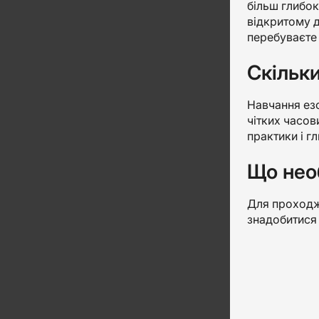
більш глибок
відкритому д
перебуваєте
Скільки
Навчання езо
чітких часов
практики і г
Що нео
Для проходже
знадобитися 