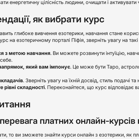
ти енергетичну цілісність людини, очищати і активувати 
ндації, як вибрати курс
авить глибоке вивчення езотерики, навчання стане кори
рс на езотеричному порталі Піфія, зверніть увагу на такі
я з метою навчання
. Ви можете розвинути інтуїцію, нав
себе.
напрямок, який вам імпонує
. Це може бути Таро, астроло
икладачів
. Зверніть увагу на їхній досвід, стиль подачі та
е рівні складності
. Переконайтеся, що курс відповідає в
питання
 перевага платних онлайн-курсів
и, то ви зможете знайти курси онлайн з езотерики, як пла