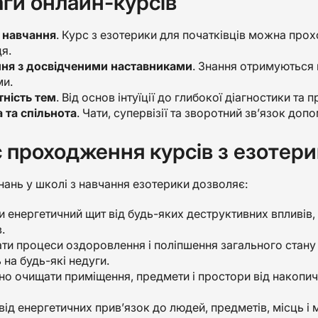
ги онлайн-курсів
 навчання
. Курс з езотерики для початківців можна прох
я.
ня з досвідченими наставниками
. Знання отримуються 
и.
тність тем
. Від основ інтуїції до глибокої діагностики та 
 та спільнота
. Чати, супервізії та зворотний зв’язок доп
 проходження курсів з езотер
ань у школі з навчання езотерики дозволяє:
 енергетичний щит від будь-яких деструктивних впливів, 
.
ати процеси оздоровлення і поліпшення загального стан
на будь-які недуги.
но очищати приміщення, предмети і простори від накопич
від енергетичних прив’язок до людей, предметів, місць і м