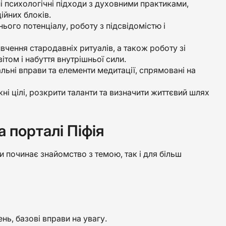
і психологічні підходи з духовними практиками,
ійних блоків.
ього потенціалу, роботу з підсвідомістю і
вчення стародавніх ритуалів, а також роботу зі
ітом і набуття внутрішньої сили.
альні вправи та елементи медитації, спрямовані на
ні цілі, розкрити таланти та визначити життєвий шлях
а порталі Піфія
ьки починає знайомство з темою, так і для більш
нь, базові вправи на увагу.