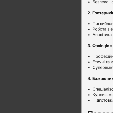
Безпека і
2. Езотерикі
Поглиблені
Робота з е
Аналітика 
3. Фахівців 
Професійн
Етичні та
Супервізія
4. Бажаючих
Спеціалізо
Курси з м
Підготовка