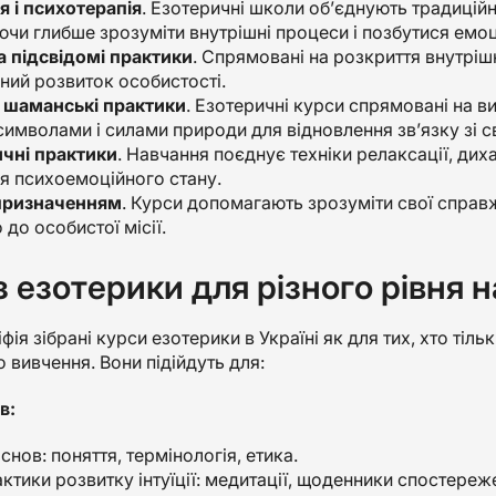
я і психотерапія
. Езотеричні школи об’єднують традиційн
чи глибше зрозуміти внутрішні процеси і позбутися емоц
а підсвідомі практики
. Спрямовані на розкриття внутрішн
ний розвиток особистості.
а шаманські практики
. Езотеричні курси спрямовані на ви
символами і силами природи для відновлення зв’язку зі св
чні практики
. Навчання поєднує техніки релаксації, дих
я психоемоційного стану.
 призначенням
. Курси допомагають зрозуміти свої справж
 до особистої місії.
з езотерики для різного рівня н
фія зібрані курси езотерики в Україні як для тих, хто тіл
 вивчення. Вони підійдуть для:
в:
снов: поняття, термінологія, етика.
ктики розвитку інтуїції: медитації, щоденники спостереже