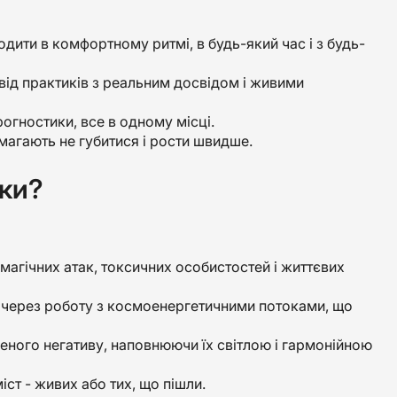
одити в комфортному ритмі, в будь-який час і з будь-
від практиків з реальним досвідом і живими
прогностики, все в одному місці.
омагають не губитися і рости швидше.
ики?
магічних атак, токсичних особистостей і життєвих
у через роботу з космоенергетичними потоками, що
еного негативу, наповнюючи їх світлою і гармонійною
іст - живих або тих, що пішли.