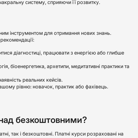
чакральну систему, сприяючи її розвитку.
сним інструментом для отримання нових знань.
 рекомендації:
читися діагностиці, працювати з енергією або глибше
гія, біоенергетика, архетипи, медитативні практики та
 наявність реальних кейсів.
ашому рівню: новачок, практик або фахівець.
 над безкоштовними?
тні, так і безкоштовні. Платні курси розраховані на