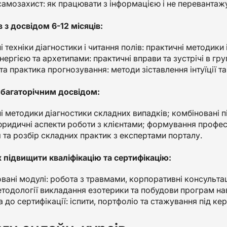
 самозахист: як працювати з інформацією і не перевантаж
в з досвідом 6-12 місяців:
 техніки діагностики і читання полів: практичні методики 
нергією та архетипами: практичні вправи та зустрічі в гр
та практика прогнозування: методи зіставлення інтуїції та
з багаторічним досвідом:
і методики діагностики складних випадків; комбіновані п
 юридичні аспекти роботи з клієнтами; формування профес
 та розбір складних практик з експертами порталу.
 підвищити кваліфікацію та сертифікацію:
вані модулі: робота з травмами, корпоративні консультаці
етодології викладання езотерики та побудови програм на
 до сертифікації: іспити, портфоліо та стажування під ке