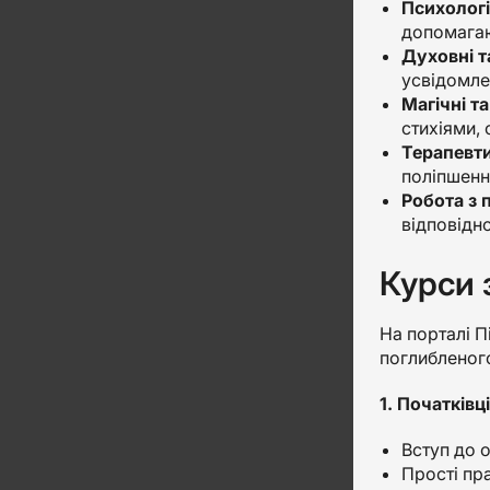
Психологі
допомагаю
Духовні т
усвідомле
Магічні т
стихіями, 
Терапевти
поліпшенн
Робота з
відповідно
Курси 
На порталі Пі
поглибленого
1. Початківці
Вступ до о
Прості пра