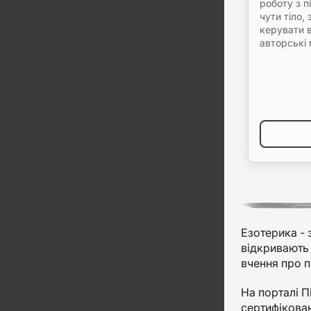
роботу з п
чути тіло,
керувати 
авторські 
Езотерика - 
відкривають 
вчення про п
На порталі П
сертифікован