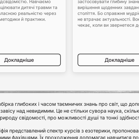
ідсвідомістю. Навчаємо
застосовувати глибину знан
 зцілювати дитячі травми та
вирішення щоденних завдан
власною реальністю через
століття. Бо справжня мудрі
методики й практики.
не втрачає актуальності. Во
чекає, коли ви звернетеся до
Докладніше
Докладніше
збірка глибоких і часом таємничих знань про світ, що до
завісу над невидимим. Це не стільки сувора наука, скіль
рироду свідомості, про можливості душі та тонкі здібнос
іфія представлений спектр курсів з езотерики, пропоно
ими фахівцями. Їх проходження допомагає навчитися помі