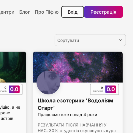
центри
Блог
Про Піфію
Вхід
Реєстрація
Сортувати
0
0
0.0
0.0
дгуків
відгуків
Школа езотерики 'Водоліям
їцію, а не
Старт'
орене
Працюємо вже понад 4 роки
йстрів.
РЕЗУЛЬТАТИ ПІСЛЯ НАВЧАННЯ У
НАС: 30% студентів окуповують курс