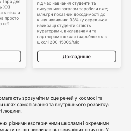
ь Таро для
під час навчання студенти та
ь XXI
випускники загалом заробили вже;
сть ніколи
млн.грн показник доходимості до
на просто
кінця навчання: 93% (у середньом
 неї.
найкращі студенти стають
кураторами, викладачами та
партнерами школи і заробляють в
школі 200-1500$/міс
Докладніше
помагають зрозуміти місце речей у космосі та
ки шлях самопізнання та внутрішнього розвитку:
ті людини.
ваних різними езотеричними школами і окремими
чати те, що вислизає від звичайних почуттів. У