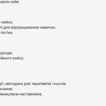
увати себе.
і кейси.
упі для відпрацювання навичок.
 логіки.
ідходи.
ійного кейсу.
ї, методики для терапевтів і коучів.
вчання.
рівництвом наставників.