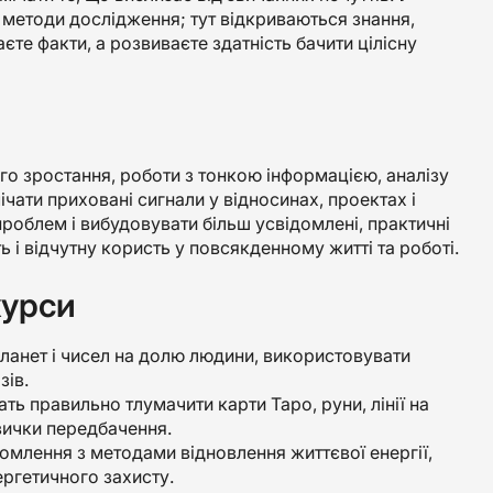
ні методи дослідження; тут відкриваються знання,
єте факти, а розвиваєте здатність бачити цілісну
о зростання, роботи з тонкою інформацією, аналізу
мічати приховані сигнали у відносинах, проектах і
проблем і вибудовувати більш усвідомлені, практичні
ть і відчутну користь у повсякденному житті та роботі.
курси
ланет і чисел на долю людини, використовувати
зів.
ть правильно тлумачити карти Таро, руни, лінії на
авички передбачення.
йомлення з методами відновлення життєвої енергії,
ергетичного захисту.