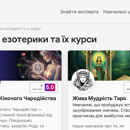
Знайти експерта
Навчальні 
и езотерики та їх курси
езотерики та їх курси
5
5.0
відгуків
ві
іночого Чародійства
Жива Мудрість Таро
Навчання, що пробуджує інту
очого Чародійства —
зазубрювання значень. Ств
стемної трансформації від
практиком для майбутніх ма
ачун. Поєднуємо
тику, енергію Роду та
Наше навчання про те, як