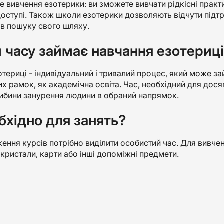
е вивчення езотерики: ви зможете вивчати рідкісні практ
оступі. Також школи езотерики дозволяють відчути підтр
 в пошуку свого шляху.
 часу займає навчання езотериц
териці - індивідуальний і тривалий процес, який може зай
их рамок, як академічна освіта. Час, необхідний для дося
либини занурення людини в обраний напрямок.
бхідно для занять?
ння курсів потрібно виділити особистий час. Для вивче
кристали, карти або інші допоміжні предмети.