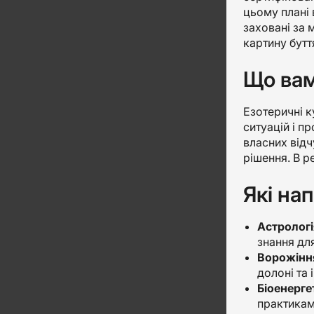
цьому плані 
заховані за 
картину бутт
Що вам
Езотеричні к
ситуацій і п
власних відч
рішення. В р
Які на
Астрологі
знання для
Ворожіння
долоні та 
Біоенерге
практиками