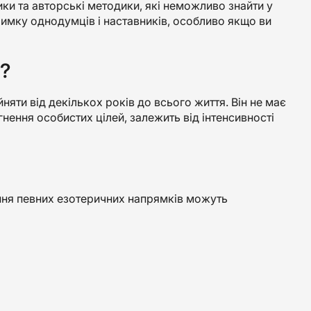
ики та авторські методики, які неможливо знайти у
имку однодумців і наставників, особливо якщо ви
і?
няти від декількох років до всього життя. Він не має
гнення особистих цілей, залежить від інтенсивності
ння певних езотеричних напрямків можуть