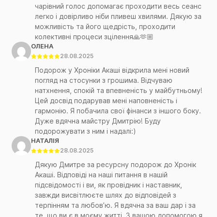
чарівний голос допомагає проходити весь сеанс
легко і довірливо ніби пливеш хвилями. Дякую за
можливість та його щедрість, проходити
колективні процеси зцілення🙏🫶🏼
ОЛЕНА
28.08.2025
Подорож у Хроніки Акаші відкрила мені новий
погляд на стосунки з грошима. Відчуваю
натхнення, спокій та впевненість у майбутньому!
Цей досвід подарував мені наповненість і
гармонію. Я побачила свої фінанси з іншого боку.
Дуже вдячна майстру Дмитрію! Буду
подорожувати з ним і надалі:)
НАТАЛІЯ
28.08.2025
Дякую Дмитре за ресурсну подорож до Хронік
Акаші. Відповіді на наші питання в нашій
підсвідомості і ви, як провідник і наставник,
завжди висвітлюєте шлях до відповідей з
терпінням та любовʼю. Я вдячна за ваш дар і за
те, що ви є в моєму житті. З вашою допомогою я