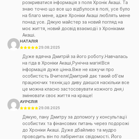
розкриватися інформація з поля Хронік Акаші. Та
знаю точно що все що відбулося в полі, усе було
на благо мене, адже Хроніки Акаші люблять мене
понад усе. Дякую майстер за новий погляд на
моє життя, новий досвід взаємодії з Хроніками
Акаші.
НАТАЛІЯ
29.08.2025
Дуже вдячна Дмитрій за його роботу.Навчалась
на гіда в Хроніки Акаші,Рунічна магія!Вся
інформація дуже цінна.Вже не кажучи про
особистість Вчителя!Дмитрий дає такий обʼєм
працюючих технік,що диву даєшся наскільки все
це можна класно застосовувати кожного дня,і
змінювати своє життя на краще!
АУРЄЛІЯ
29.08.2025
Дякую, пану Дмитру за допомогу у консультації
особистих та фінансових питань через подорожі
до Хроніки Акаші. Дуже дбайливо та мудро
проводить він по лабіринтах свідомості. Його