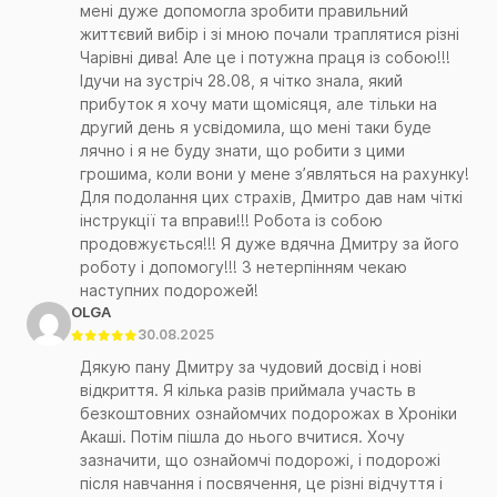
мені дуже допомогла зробити правильний
життєвий вибір і зі мною почали траплятися різні
Чарівні дива! Але це і потужна праця із собою!!!
Ідучи на зустріч 28.08, я чітко знала, який
прибуток я хочу мати щомісяця, але тільки на
другий день я усвідомила, що мені таки буде
лячно і я не буду знати, що робити з цими
грошима, коли вони у мене зʼявляться на рахунку!
Для подолання цих страхів, Дмитро дав нам чіткі
інструкції та вправи!!! Робота із собою
продовжується!!! Я дуже вдячна Дмитру за його
роботу і допомогу!!! З нетерпінням чекаю
наступних подорожей!
OLGA
30.08.2025
Дякую пану Дмитру за чудовий досвід і нові
відкриття. Я кілька разів приймала участь в
безкоштовних ознайомчих подорожах в Хроніки
Акаші. Потім пішла до нього вчитися. Хочу
зазначити, що ознайомчі подорожі, і подорожі
після навчання і посвячення, це різні відчуття і