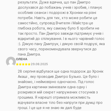
результати. Дуже вдячна, що пан Дмитро
дослухався до побажань учнів і зробив, і планує
особливі сеанси і подорожі в Хроніки на різні
потреби. Навіть для тих, хто може робити це
самостійно, супровід Вчителя і Майстра це
глибока робота, яку самому було б зробити не
так просто. Пан Дмитро завжди підтримує учнів і
відкритий до спілкування. І в нього чарівний голос
:). Дякую пану Дмитрук, і дякую своїй подрузі, яка
свого часу, порекомендувала звернутися до
пана Дмитра.
ОЛЕНА
29.08.2025
28 серпня відбулася ще одна подорож до Хронік
Акаші , яку проводив Дмитро Бузько. Це було і
знайомо, і неймовірно одночасно. Під голос
Дмитра картинки змінювали одна одну і
розкрився мій секрет напружених стосунків з
грошима. Я нарешті отримала можливість
відчувати власне тіло без напруги при думці про
гроші. І це ще я не знаю як далі буде