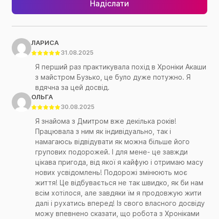
Надіслати
ЛАРИСА
31.08.2025
Я перший раз практикувала похід в Хроніки Акаши
з майстром Бузько, це було дуже потужно. Я
вдячна за цей досвід.
ОЛЬГА
30.08.2025
Я знайома з Дмитром вже декілька років!
Працювала з ним як індивідуально, так і
намагаюсь відвідувати як можна більше його
групових подорожей. І для мене- це завжди
цікава пригода, від якої я кайфую і отримаю масу
нових усвідомлень! Подорожі змінюють моє
життя! Це відбувається не так швидко, як би нам
всім хотілося, але завдяки їм я продовжую жити
далі і рухатись вперед! Із свого власного досвіду
можу впевнено сказати, що робота з Хроніками