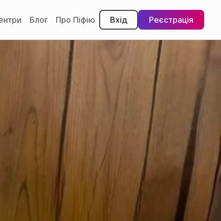
центри
Блог
Про Піфію
Вхід
Реєстрація