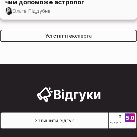
чим допоможе астролог
Ольга Піддубна
Усі статті експерта
Відгуки
5.0
2
Залишити відгук
відгуків