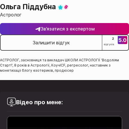
Ольга Піддубна
Астролог
Зв’язатися з експертом
5.0
2
Залишити відгук
відгуків
АСТРОЛОГ, засновниця та викладач ШКОЛИ АСТРОЛОГІЇ 'Водоліям
Старт!', 8 років в Астрології, КоучICF, регресолог, наставник з
монетизаціі блогу езотериків, продюсер
Відео про мене: