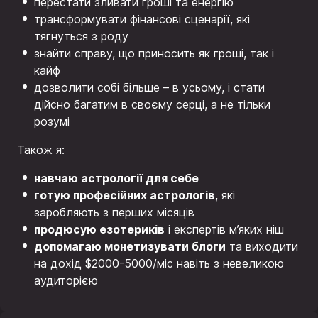
перестати зливати гроші та енергію
трансформувати фінансові сценарії, які
тягнуться з роду
знайти справу, що приносить як гроші, так і
кайф
дозволити собі більше – в усьому, і стати
дійсно багатим в своєму серці, а не тільки
розумі
Також я:
навчаю астрології для себе
готую професійних астрологів
, які
заробляють з перших місяців
продюсую езотериків
і експертів м’яких ніш
допомагаю монетизувати блоги
та виходити
на дохід $2000-5000/міс навіть з невеликою
аудиторією