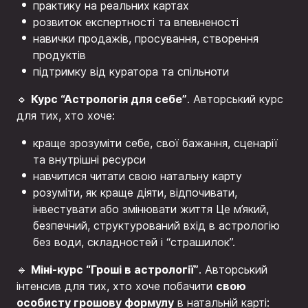
практику на реальних картах
розвиток експертності та впевненості
навички продажів, просування, створення
продуктів
підтримку від куратора та спільноти
Курс “Астрологія для себе”
🔹
. Авторський курс
для тих, хто хоче:
краще зрозуміти себе, свої бажання, сценарії
та внутрішні ресурси
навчитися читати свою натальну карту
розуміти, як краще діяти, відпочивати,
інвестувати або змінювати життя Це м’який,
безпечний, структурований вхід в астрологію
без води, складностей і “страшилок”.
Міні-курс “Гроші в астрології”
🔹
. Авторський
свою
інтенсив для тих, хто хоче побачити
особисту грошову формулу
в натальній карті: