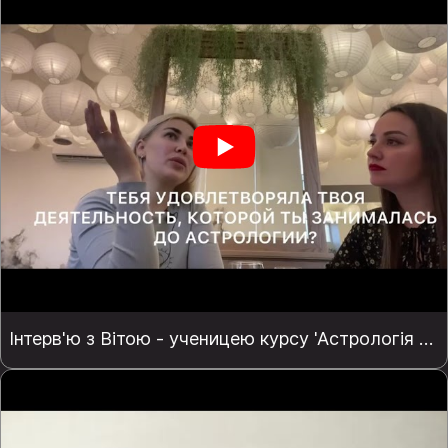
Інтерв'ю з Вітою - ученицею курсу 'Астрологія з 0 і до перших $$$'