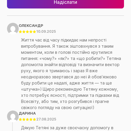
Надіслати
ОЛЕКСАНДР
10.09.2025
Життя час від часу підкидає нам непрості
випробування. Я також зіштовхнувся з таким
моментом, коли в голові постійно крутилися
питання: «чому?» «як?» та «що робити?» Тетяна
допомогла знайти відповіді та визначити вектор
руху, якого я тримаюсь і зараз Я вже
неодноразово звертався до неї й обов’язково
буду робити це надалі, адже життя — та ще
«штучка») Щиро рекомендую Тетяну кожному,
хто потребує ясності, підтримки та підказки від
Всесвіту, або тим, хто розгубився і прагне
свіжого погляду на свою ситуацію!)
ДАРИНА
27.08.2025
Дякую Тетяні за дуже своєчасну допомогу в