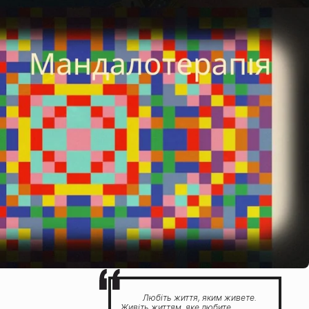
Любіть життя, яким живете.
Живіть життям, яке любите.