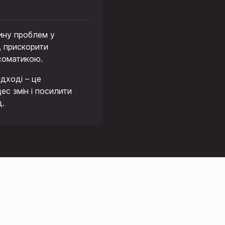
чину проблем у
, прискорити
осоматикою.
дході – це
ес змін і посилити
д.