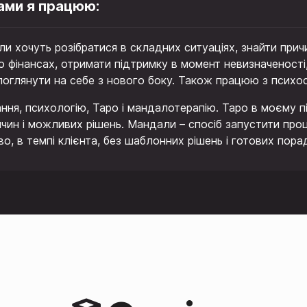
ами я працюю:
ли хочуть розібратися в складних ситуаціях, знайти при
бо фінансах, отримати підтримку в момент невизначеності
 поглянути на себе з нового боку. Також працюю з псих
ння, психологію, Таро і мандалотерапію. Таро в моєму пі
чин і можливих рішень. Мандали – спосіб запустити проц
, в темпі клієнта, без шаблонних рішень і готових пора