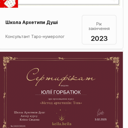
Школа Архетипи Душі
Рік
закінчення
2023
Консультант Таро-нумеролог