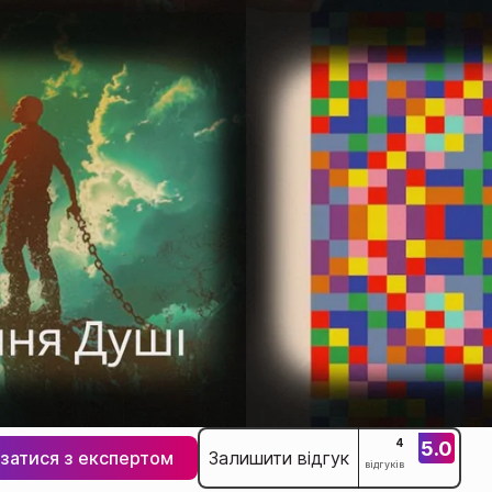
5.0
4
язатися з експертом
Залишити відгук
відгуків