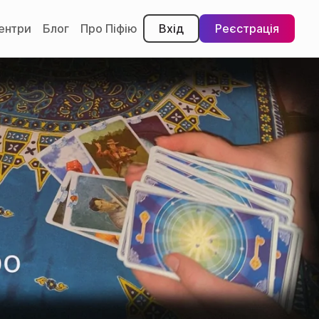
центри
Блог
Про Піфію
Вхід
Реєстрація