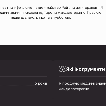
певт та інфекціоніст, а ще - майстер Рейкі та арт-терапевт. Я
дичні знання, психологію, Таро та мандалотерапію. Працюю
індивідуально, м'яко та з турботою.
Які інструменти
5 років
Я поєдную медичні знанн
мандалотерапію.