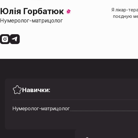
Юлія Горбатюк
Я лікар-тера
поєдную ме
Нумеролог-матрицолог
Навички:
Нумеролог-матрицолог