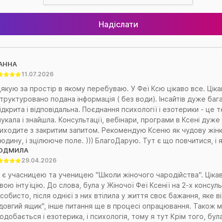
Надіслати
АННА
11.07.2026
якую за простір в якому перебуваю. У Феї Ксю цікаво все. Ціка
труктуровано подана інформація ( без води). Інсайтів дуже баг
ідкрита і відповідальна. Поєднання психології і езотерики - це 
укала і знайшла. Консультації, вебінари, програми в Ксені дуже 
иходите з закритим запитом. Рекомендую Ксеню як чудову жінк
юдину, і зцілююче поле. ))) БлагоДарую. Тут є що повчитися, і я
ЮДМИЛА
29.04.2026
 є учасницею та ученицею "Школи жіночого чародійства". Ціка
вою інтуїцію. До слова, була у Жіночої Феї Ксенії на 2-х консул
собисто, після однієї з них втілила у життя своє бажання, яке в
довгий ящик", інше питання ще в процесі опрацювання. Також м
одобається і езотерика, і психологія, тому я тут Крім того, бул