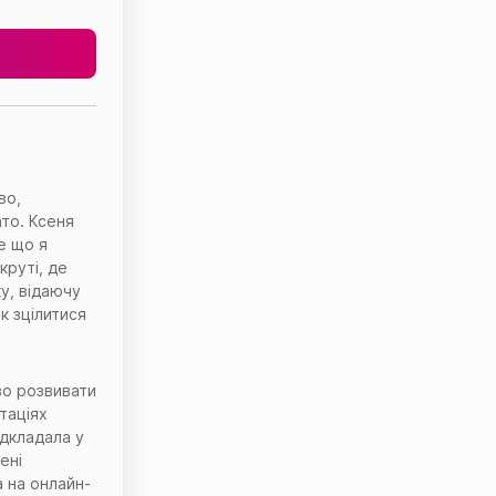
во,
ато. Ксеня
те що я
круті, де
у, відаючу
к зцілитися
во розвивати
ьтаціях
ідкладала у
ені
а на онлайн-