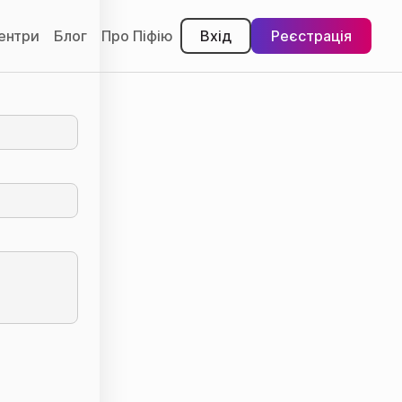
"
центри
Блог
Про Піфію
Вхід
Реєстрація