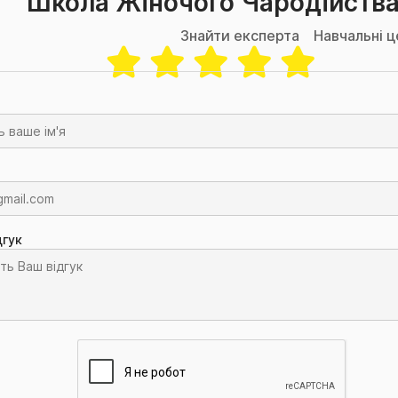
"Школа Жіночого Чародійства
Знайти експерта
Навчальні 
дгук