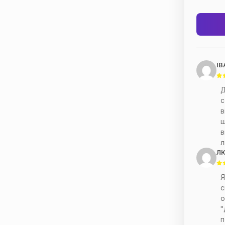
ІВ
Д
с
в
ш
в
л
Л
Я
с
о
"
п