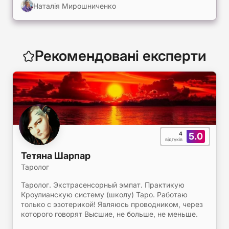
Наталія Мирошниченко
Рекомендовані експерти
4
5.0
відгуків
Тетяна Шарпар
Таролог
Таролог. Экстрасенсорный эмпат. Практикую
Кроулианскую систему (школу) Таро. Работаю
только с эзотерикой! Являюсь проводником, через
которого говорят Высшие, не больше, не меньше.