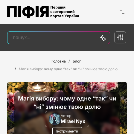
Головна
Блог
Магія вибору: чому одне “так” чи “ні” змінює твою долю
Магія вибору: чому одне “так” чи
“ні” змінює твою долю
Автор
Mirael Nyx
Інструменти