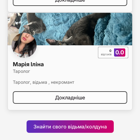
0
0.0
відгуків
Марія Іліна
Таролог
Таролог, відьма , некромант
Докладніше
Знайти свого відьма/колдуна