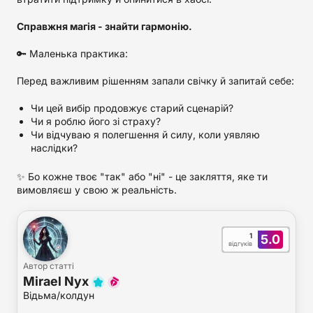
Справжня магія - знайти гармонію.
🔑 Маленька практика:
Перед важливим рішенням запали свічку й запитай себе:
Чи цей вибір продовжує старий сценарій?
Чи я роблю його зі страху?
Чи відчуваю я полегшення й силу, коли уявляю
наслідки?
✨ Бо кожне твоє "так" або "ні" - це закляття, яке ти
вимовляєш у свою ж реальність.
1
5.0
відгуків
Автор статті
Mirael Nyx
Відьма/колдун