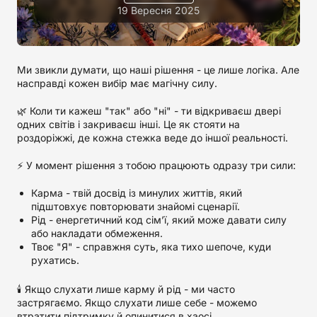
19 Вересня 2025
Ми звикли думати, що наші рішення - це лише логіка. Але
насправді кожен вибір має магічну силу.
🌿 Коли ти кажеш "так" або "ні" - ти відкриваєш двері
одних світів і закриваєш інші. Це як стояти на
роздоріжжі, де кожна стежка веде до іншої реальності.
⚡ У момент рішення з тобою працюють одразу три сили:
Карма - твій досвід із минулих життів, який
підштовхує повторювати знайомі сценарії.
Рід - енергетичний код сім’ї, який може давати силу
або накладати обмеження.
Твоє "Я" - справжня суть, яка тихо шепоче, куди
рухатись.
🕯️ Якщо слухати лише карму й рід - ми часто
застрягаємо. Якщо слухати лише себе - можемо
втратити підтримку й опинитися в хаосі.