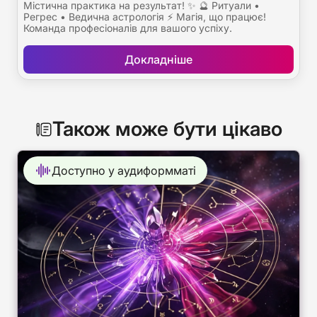
Містична практика на результат! ✨ 🔮 Ритуали •
Регрес • Ведична астрологія ⚡ Магія, що працює!
Команда професіоналів для вашого успіху.
Докладніше
Також може бути цікаво
Доступно у аудиформматі