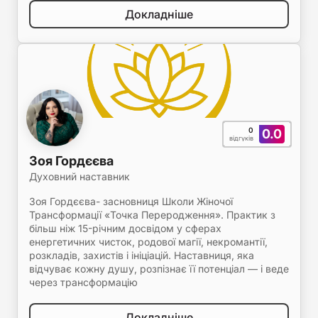
Докладніше
0
0.0
відгуків
Зоя Гордєєва
Духовний наставник
Зоя Гордєєва- засновниця Школи Жіночої
Трансформації «Точка Переродження». Практик з
більш ніж 15-річним досвідом у сферах
енергетичних чисток, родової магії, некромантії,
розкладів, захистів і ініціацій. Наставниця, яка
відчуває кожну душу, розпізнає її потенціал — і веде
через трансформацію
Докладніше