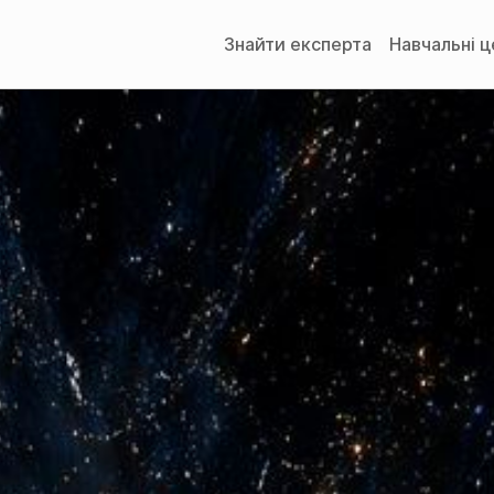
Знайти експерта
Навчальні 