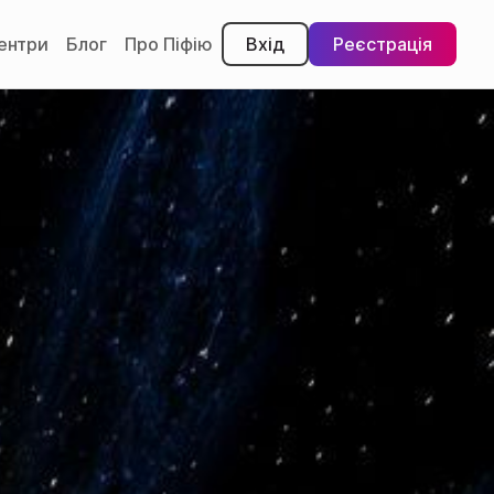
центри
Блог
Про Піфію
Вхід
Реєстрація