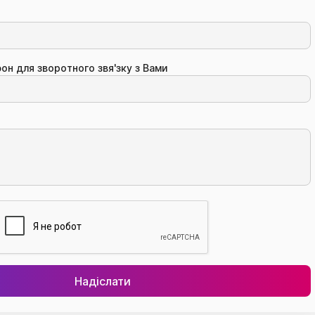
он для зворотного звя'зку з Вами
Надіслати