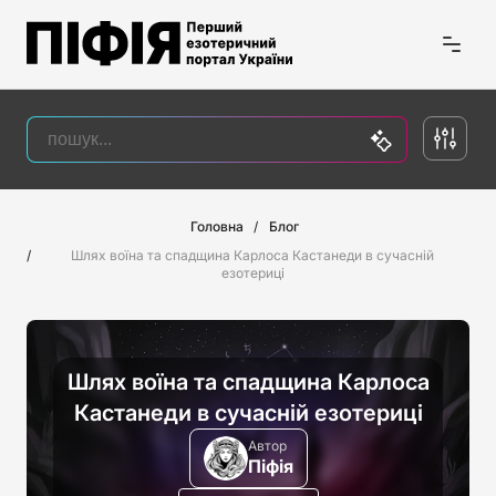
Головна
Блог
Шлях воїна та спадщина Карлоса Кастанеди в сучасній
езотериці
Шлях воїна та спадщина Карлоса
Кастанеди в сучасній езотериці
Автор
Піфія