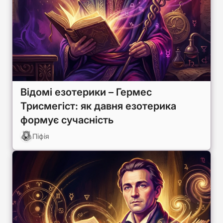
Відомі езотерики – Гермес
Трисмегіст: як давня езотерика
формує сучасність
Піфія