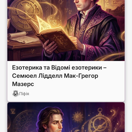
Езотерика та Відомі езотерики –
Семюел Лідделл Мак-Грегор
Мазерс
Піфія