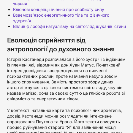
знання
Ключові концепції вчення про особисту силу
Взаємозв’язок енергетичного тіла та фізичного
здоров’я
Вплив філософії нагуалізму на світогляд шукачів істини
Еволюція сприйняття від
антропології до духовного знання
Історія Кастанеди розпочалася з його зустрічі з індіанцем
із племені які, відомим як дон Хуан Матус. Початковий
інтерес дослідника зосереджувався на вивченні
психоактивних рослин, проте навчання набуло зовсім
іншого спрямування. Замість простого збору даних,
автор зіткнувся з цілісною системою світогляду, яку він
назвав магією, хоча за своєю суттю це глибока робота зі
свідомістю та енергетичним тілом.
У контексті натальної карти та психологічних архетипів,
досвід Кастанеди можна розглядати як інтенсивне
опрацювання Плутона та Урана. Його тексти описують
процес руйнування старого “Я” для звільнення місця
новій структурі свідомості. Учень мага проходить через