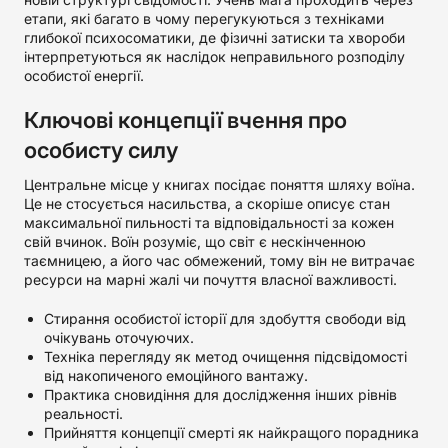
етапи, які багато в чому перегукуються з техніками
глибокої психосоматики, де фізичні затиски та хвороби
інтерпретуються як наслідок неправильного розподілу
особистої енергії.
Ключові концепції вчення про
особисту силу
Центральне місце у книгах посідає поняття шляху воїна.
Це не стосується насильства, а скоріше описує стан
максимальної пильності та відповідальності за кожен
свій вчинок. Воїн розуміє, що світ є нескінченною
таємницею, а його час обмежений, тому він не витрачає
ресурси на марні жалі чи почуття власної важливості.
Стирання особистої історії для здобуття свободи від
очікувань оточуючих.
Техніка перегляду як метод очищення підсвідомості
від накопиченого емоційного вантажу.
Практика сновидіння для дослідження інших рівнів
реальності.
Прийняття концепції смерті як найкращого порадника