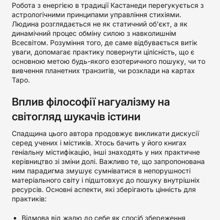
Робота з енергією в традиції Кастанеди перегукується з
астрологічними принципами управління стихіями.
Людина розглядається не як статичний об’єкт, а як
динамічний процес обміну силою з навколишнім
Всесвітом. Розуміння того, де саме відбувається витік
уваги, допомагає практику повернути цілісність, що є
основною метою будь-якого езотеричного пошуку, чи то
вивчення планетних транзитів, чи розклади на картах
Таро.
Вплив філософії нагуалізму на
світогляд шукачів істини
Спадщина цього автора продовжує викликати дискусії
серед учених і містиків. Хтось бачить у його книгах
геніальну містифікацію, інші знаходять у них практичне
керівництво зі зміни долі. Важливо те, що запропонована
ним парадигма змушує сумніватися в непорушності
матеріального світу і підштовхує до пошуку внутрішніх
ресурсів. Основні аспекти, які зберігають цінність для
практиків:
Відмова від жалю до себе як спосіб збереження