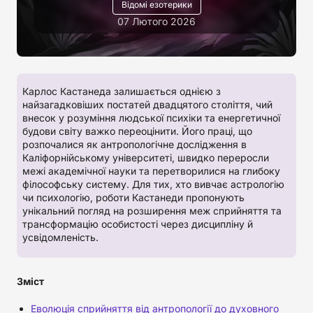
Відомі езотерики
07 Лютого 2026
Карлос Кастанеда залишається однією з
найзагадковіших постатей двадцятого століття, чий
внесок у розуміння людської психіки та енергетичної
будови світу важко переоцінити. Його праці, що
розпочалися як антропологічне дослідження в
Каліфорнійському університеті, швидко переросли
межі академічної науки та перетворилися на глибоку
філософську систему. Для тих, хто вивчає астрологію
чи психологію, роботи Кастанеди пропонують
унікальний погляд на розширення меж сприйняття та
трансформацію особистості через дисципліну й
усвідомленість.
Зміст
Еволюція сприйняття від антропології до духовного