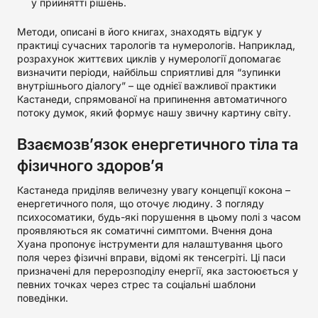
у прийнятті рішень.
Методи, описані в його книгах, знаходять відгук у
практиці сучасних тарологів та нумерологів. Наприклад,
розрахунок життєвих циклів у нумерології допомагає
визначити періоди, найбільш сприятливі для “зупинки
внутрішнього діалогу” – ще однієї важливої практики
Кастанеди, спрямованої на припинення автоматичного
потоку думок, який формує нашу звичну картину світу.
Взаємозв’язок енергетичного тіла та
фізичного здоров’я
Кастанеда приділяв величезну увагу концепції кокона –
енергетичного поля, що оточує людину. З погляду
психосоматики, будь-які порушення в цьому полі з часом
проявляються як соматичні симптоми. Вчення дона
Хуана пропонує інструменти для налаштування цього
поля через фізичні вправи, відомі як тенсегріті. Ці паси
призначені для перерозподілу енергії, яка застоюється у
певних точках через стрес та соціальні шаблони
поведінки.