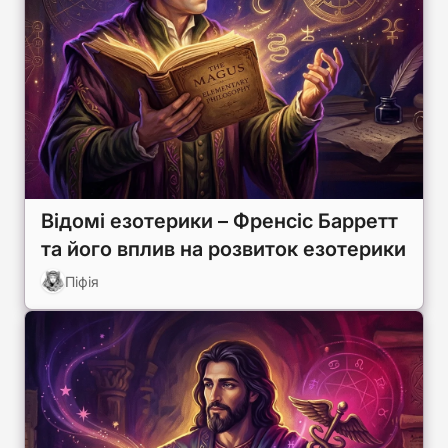
Відомі езотерики – Френсіс Барретт
та його вплив на розвиток езотерики
Піфія