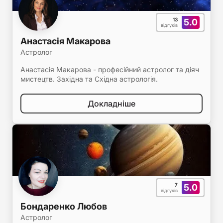
13
5.0
відгуків
Анастасія Макарова
Астролог
Анастасія Макарова - професійний астролог та діяч
мистецтв. Західна та Східна астрологія.
Докладніше
7
5.0
відгуків
Бондаренко Любов
Астролог