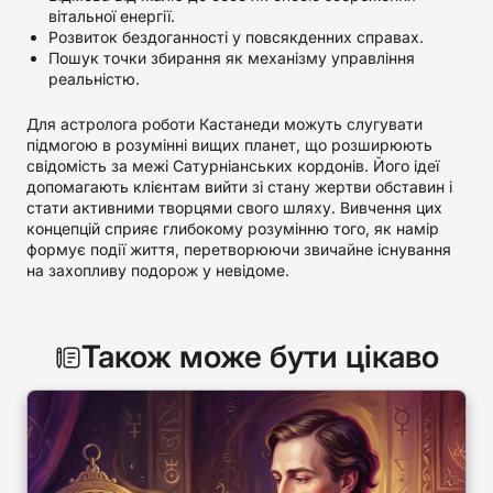
вітальної енергії.
Розвиток бездоганності у повсякденних справах.
Пошук точки збирання як механізму управління
реальністю.
Для астролога роботи Кастанеди можуть слугувати
підмогою в розумінні вищих планет, що розширюють
свідомість за межі Сатурніанських кордонів. Його ідеї
допомагають клієнтам вийти зі стану жертви обставин і
стати активними творцями свого шляху. Вивчення цих
концепцій сприяє глибокому розумінню того, як намір
формує події життя, перетворюючи звичайне існування
на захопливу подорож у невідоме.
Також може бути цікаво