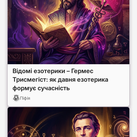
Відомі езотерики – Гермес
Трисмегіст: як давня езотерика
формує сучасність
Піфія