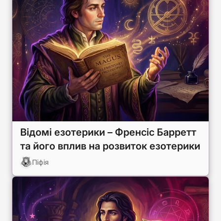
Відомі езотерики – Френсіс Барретт
та його вплив на розвиток езотерики
Піфія