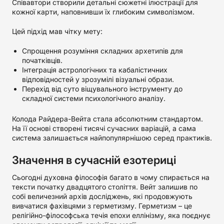
Співавтори створили детальні сюжетні ілюстрації для
кожної карти, наповнивши їх глибоким символізмом.
Цей підхід мав чітку мету:
Спрощення розуміння складних архетипів для
початківців.
Інтеграція астрологічних та кабалістичних
відповідностей у зрозумілі візуальні образи.
Перехід від суто віщувального інструменту до
складної системи психологічного аналізу.
Колода Райдера-Вейта стала абсолютним стандартом.
На її основі створені тисячі сучасних варіацій, а сама
система залишається найпопулярнішою серед практиків.
Значення в сучасній езотериці
Сьогодні духовна філософія багато в чому спирається на
тексти початку двадцятого століття. Вейт залишив по
собі величезний архів досліджень, які продовжують
вивчатися фахівцями з герметизму. Герметизм – це
релігійно-філософська течія епохи еллінізму, яка поєднує