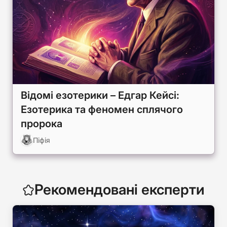
Відомі езотерики – Едгар Кейсі:
Езотерика та феномен сплячого
пророка
Піфія
Рекомендовані експерти