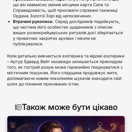
що він навмисно змінив місцями карти Сила та
Справедливість, щоб приховати справжні таємниці
Ордена Золотої Зорі від непосвячених.
Втрачені рукописи.
Серед дослідників подейкують,
що частина його особистих щоденників з описом
вищих розенкрейцерських ритуалів досі зберігається
у приватних закритих архівах і ніколи не
публікувалася.
Коли детально вивчається езотерика та відомі езотерики
– Артур Едвард Вейт назавжди залишається прикладом
того, як гострий розум може гармонійно поєднуватися з
містичним пошуком. Його спадщина продовжує жити,
допомагаючи новим поколінням шукачів знаходити свій
шлях до пізнання прихованих істин.
Також може бути цікаво