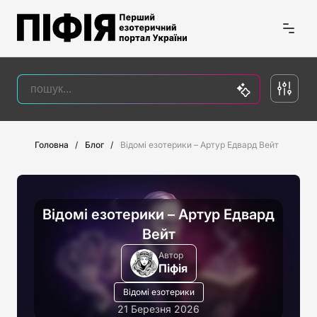
Головна
Блог
Відомі езотерики – Артур Едвард Вейт
Відомі езотерики – Артур Едвард
Вейт
Автор
Піфія
Відомі езотерики
21 Березня 2026