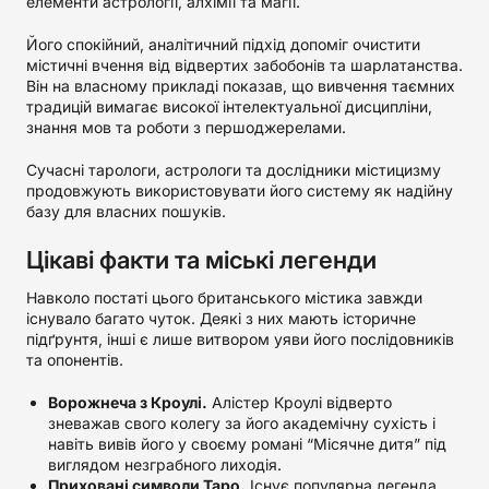
елементи астрології, алхімії та магії.
Його спокійний, аналітичний підхід допоміг очистити
містичні вчення від відвертих забобонів та шарлатанства.
Він на власному прикладі показав, що вивчення таємних
традицій вимагає високої інтелектуальної дисципліни,
знання мов та роботи з першоджерелами.
Сучасні тарологи, астрологи та дослідники містицизму
продовжують використовувати його систему як надійну
базу для власних пошуків.
Цікаві факти та міські легенди
Навколо постаті цього британського містика завжди
існувало багато чуток. Деякі з них мають історичне
підґрунтя, інші є лише витвором уяви його послідовників
та опонентів.
Ворожнеча з Кроулі.
Алістер Кроулі відверто
зневажав свого колегу за його академічну сухість і
навіть вивів його у своєму романі “Місячне дитя” під
виглядом незграбного лиходія.
Приховані символи Таро.
Існує популярна легенда,