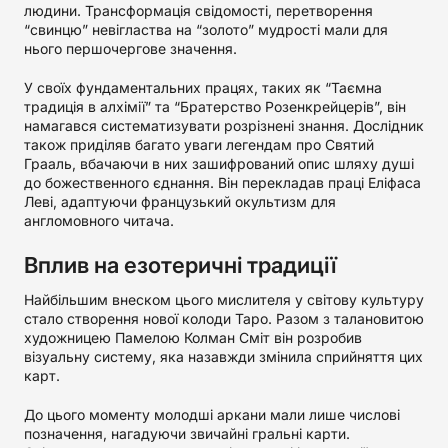
людини. Трансформація свідомості, перетворення
“свинцю” невігластва на “золото” мудрості мали для
нього першочергове значення.
У своїх фундаментальних працях, таких як “Таємна
традиція в алхімії” та “Братерство Розенкрейцерів”, він
намагався систематизувати розрізнені знання. Дослідник
також приділяв багато уваги легендам про Святий
Грааль, вбачаючи в них зашифрований опис шляху душі
до божественного єднання. Він перекладав праці Еліфаса
Леві, адаптуючи французький окультизм для
англомовного читача.
Вплив на езотеричні традиції
Найбільшим внеском цього мислителя у світову культуру
стало створення нової колоди Таро. Разом з талановитою
художницею Памелою Колман Сміт він розробив
візуальну систему, яка назавжди змінила сприйняття цих
карт.
До цього моменту молодші аркани мали лише числові
позначення, нагадуючи звичайні гральні карти.