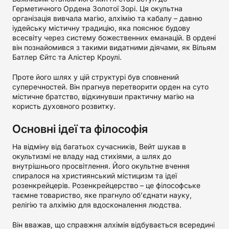
Герметичного Ордена Золотої Зорі. Ця окультна
організація вивчала магію, алхімію та кабалу – давню
іудейську містичну традицію, яка пояснює будову
всесвіту через систему божественних еманацій. В ордені
він познайомився з такими видатними діячами, як Вільям
Батлер Єйтс та Алістер Кроулі.
Проте його шлях у цій структурі був сповнений
суперечностей. Він прагнув перетворити орден на суто
містичне братство, відкинувши практичну магію на
користь духовного розвитку.
Основні ідеї та філософія
На відміну від багатьох сучасників, Вейт шукав в
окультизмі не владу над стихіями, а шлях до
внутрішнього просвітлення. Його окультне вчення
спиралося на християнський містицизм та ідеї
розенкрейцерів. Розенкрейцерство – це філософське
таємне товариство, яке прагнуло об’єднати науку,
релігію та алхімію для вдосконалення людства.
Він вважав, що справжня алхімія відбувається всередині