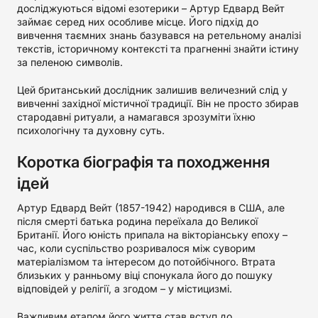
досліджуються відомі езотерики – Артур Едвард Вейт
займає серед них особливе місце. Його підхід до
вивчення таємних знань базувався на ретельному аналізі
текстів, історичному контексті та прагненні знайти істину
за пеленою символів.
Цей британський дослідник залишив величезний слід у
вивченні західної містичної традиції. Він не просто збирав
стародавні ритуали, а намагався зрозуміти їхню
психологічну та духовну суть.
Коротка біографія та походження
ідей
Артур Едвард Вейт (1857-1942) народився в США, але
після смерті батька родина переїхала до Великої
Британії. Його юність припала на вікторіанську епоху –
час, коли суспільство розривалося між суворим
матеріалізмом та інтересом до потойбічного. Втрата
близьких у ранньому віці спонукала його до пошуку
відповідей у релігії, а згодом – у містицизмі.
Важливим етапом його життя став вступ до