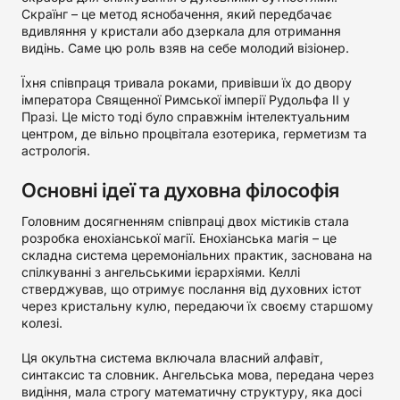
Скраїнг – це метод яснобачення, який передбачає
вдивляння у кристали або дзеркала для отримання
видінь. Саме цю роль взяв на себе молодий візіонер.
Їхня співпраця тривала роками, привівши їх до двору
імператора Священної Римської імперії Рудольфа II у
Празі. Це місто тоді було справжнім інтелектуальним
центром, де вільно процвітала езотерика, герметизм та
астрологія.
Основні ідеї та духовна філософія
Головним досягненням співпраці двох містиків стала
розробка енохіанської магії. Енохіанська магія – це
складна система церемоніальних практик, заснована на
спілкуванні з ангельськими ієрархіями. Келлі
стверджував, що отримує послання від духовних істот
через кристальну кулю, передаючи їх своєму старшому
колезі.
Ця окультна система включала власний алфавіт,
синтаксис та словник. Ангельська мова, передана через
видіння, мала строгу математичну структуру, яка досі