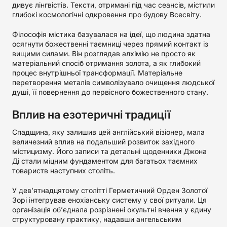
дивує лінгвістів. Тексти, отримані під час сеансів, містили
глибокі космологічні одкровення про будову Всесвіту.
Філософія містика базувалася на ідеї, що людина здатна
осягнути божественні таємниці через прямий контакт із
вищими силами. Він розглядав алхімію не просто як
матеріальний спосіб отримання золота, а як глибокий
процес внутрішньої трансформації. Матеріальне
перетворення металів символізувало очищення людської
душі, її повернення до первісного божественного стану.
Вплив на езотеричні традиції
Спадщина, яку залишив цей англійський візіонер, мала
величезний вплив на подальший розвиток західного
містицизму. Його записи та детальні щоденники Джона
Ді стали міцним фундаментом для багатьох таємних
товариств наступних століть.
У дев’ятнадцятому столітті Герметичний Орден Золотої
Зорі інтегрував енохіанську систему у свої ритуали. Ця
організація об’єднала розрізнені окультні вчення у єдину
структуровану практику, надавши ангельським