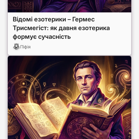
Відомі езотерики – Гермес
Трисмегіст: як давня езотерика
формує сучасність
Піфія