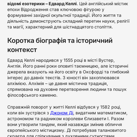
відомі езотерики – Едвард Келлі
. Цей англійський містик
епохи Відродження став ключовою фігурою у
формуванні західної окультної традиції. Його життя та
діяльність демонструють складний перетин науки, релігії
та магії, характерний для шістнадцятого століття.
Коротка біографія та історичний
контекст
Едвард Келлі народився у 1555 році в місті Вустер,
Англія. Його ранні роки оповиті таємницею, але історичні
джерела вказують на його освіту в Оксфорді та глибокий
інтерес до давніх текстів. З юності він захоплювався
алхімією. Алхімія – це давня містична традиція,
спрямована на духовне перетворення людини та пошук
філософського каменю.
Справжній поворот у житті Келлі відбувся у 1582 році,
коли він зустрівся з
Джоном Ді
, видатним математиком,
астрономом та радником королеви Єлизавети I. Разом
вони утворили тандем, який назавжди змінив обличчя
європейського містицизму. Ді потребував талановитого
скраєра для спілкування з духовними сутностями.