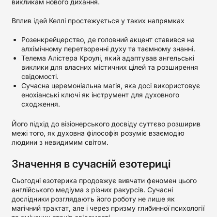
викликам нового дихання.
Вплив ідей Келлі простежується у таких напрямках
Розенкрейцерство, де головний акцент ставився на
алхімічному перетворенні духу та таємному знанні.
Телема Алістера Кроулі, який адаптував ангельські
виклики для власних містичних цілей та розширення
свідомості.
Сучасна церемоніальна магія, яка досі використовує
енохіанські ключі як інструмент для духовного
сходження.
Його підхід до візіонерського досвіду суттєво розширив
межі того, як духовна філософія розуміє взаємодію
людини з невидимим світом.
Значення в сучасній езотериці
Сьогодні езотерика продовжує вивчати феномен цього
англійського медіума з різних ракурсів. Сучасні
дослідники розглядають його роботу не лише як
магічний трактат, але і через призму глибинної психології