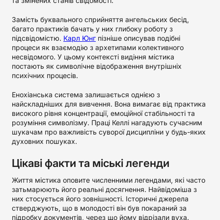
та змінених станів свідомості.
Замість буквального сприйняття ангельських бесід,
багато практиків бачать у них глибоку роботу з
підсвідомістю.
Карл Юнг
пізніше описував подібні
процеси як взаємодію з архетипами колективного
несвідомого. У цьому контексті видіння містика
постають як символічне відображення внутрішніх
психічних процесів.
Енохіанська система залишається однією з
найскладніших для вивчення. Вона вимагає від практика
високого рівня концентрації, емоційної стабільності та
розуміння символізму. Праці Келлі нагадують сучасним
шукачам про важливість суворої дисципліни у будь-яких
духовних пошуках.
Цікаві факти та міські легенди
Життя містика оповите численними легендами, які часто
затьмарюють його реальні досягнення. Найвідоміша з
них стосується його зовнішності. Історичні джерела
стверджують, що в молодості він був покараний за
підробку документів, через що йому відрізали вуха.