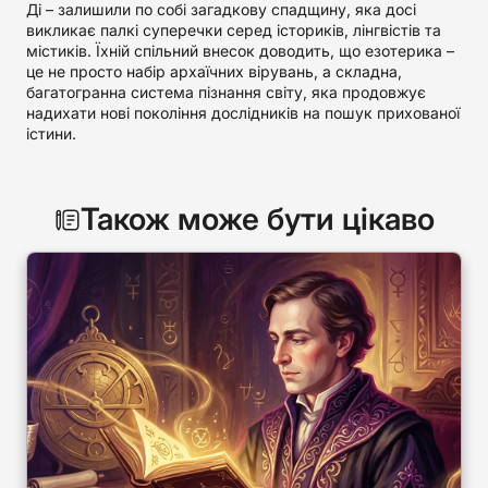
Ді – залишили по собі загадкову спадщину, яка досі
викликає палкі суперечки серед істориків, лінгвістів та
містиків. Їхній спільний внесок доводить, що езотерика –
це не просто набір архаїчних вірувань, а складна,
багатогранна система пізнання світу, яка продовжує
надихати нові покоління дослідників на пошук прихованої
істини.
Також може бути цікаво