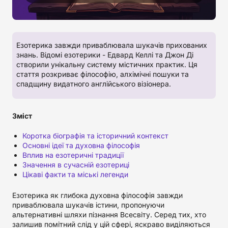
Езотерика завжди приваблювала шукачів прихованих
знань. Відомі езотерики - Едвард Келлі та Джон Ді
створили унікальну систему містичних практик. Ця
стаття розкриває філософію, алхімічні пошуки та
спадщину видатного англійського візіонера.
Зміст
Коротка біографія та історичний контекст
Основні ідеї та духовна філософія
Вплив на езотеричні традиції
Значення в сучасній езотериці
Цікаві факти та міські легенди
Езотерика як глибока духовна філософія завжди
приваблювала шукачів істини, пропонуючи
альтернативні шляхи пізнання Всесвіту. Серед тих, хто
залишив помітний слід у цій сфері, яскраво виділяються