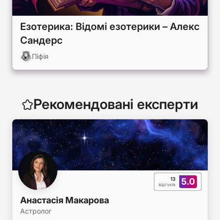
Езотерика: Відомі езотерики – Алекс
Сандерс
Піфія
Рекомендовані експерти
13
5.0
відгуків
Анастасія Макарова
Астролог