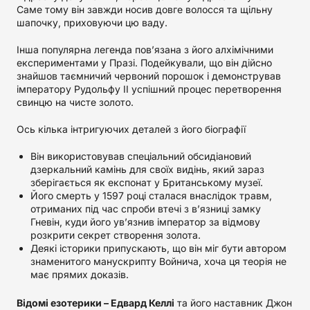
Саме тому він завжди носив довге волосся та щільну
шапочку, приховуючи цю ваду.
Інша популярна легенда пов’язана з його алхімічними
експериментами у Празі. Подейкували, що він дійсно
знайшов таємничий червоний порошок і демонстрував
імператору Рудольфу II успішний процес перетворення
свинцю на чисте золото.
Ось кілька інтригуючих деталей з його біографії
Він використовував спеціальний обсидіановий
дзеркальний камінь для своїх видінь, який зараз
зберігається як експонат у Британському музеї.
Його смерть у 1597 році сталася внаслідок травм,
отриманих під час спроби втечі з в’язниці замку
Гневін, куди його ув’язнив імператор за відмову
розкрити секрет створення золота.
Деякі історики припускають, що він міг бути автором
знаменитого манускрипту Войнича, хоча ця теорія не
має прямих доказів.
Відомі езотерики – Едвард Келлі
та його наставник Джон