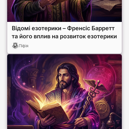
Відомі езотерики – Френсіс Барретт
та його вплив на розвиток езотерики
Піфія