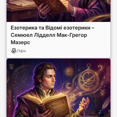
Езотерика та Відомі езотерики –
Семюел Лідделл Мак-Грегор
Мазерс
Піфія